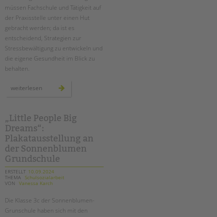
müssen Fachschule und Tätigkeit auf
der Praxisstelle unter einen Hut
gebracht werden; da ist es
entscheidend, Strategien zur
Stressbewältigung zu entwickeln und
die eigene Gesundheit im Blick zu
behalten.
fachtag
weiterlesen
für
erzieher*innen
in
ausbildung
„Little People Big
Dreams“:
Plakatausstellung an
der Sonnenblumen
Grundschule
ERSTELLT
10.09.2024
THEMA
Schulsozialarbeit
VON
Vanessa Karch
Die Klasse 3c der Sonnenblumen-
Grunschule haben sich mit den