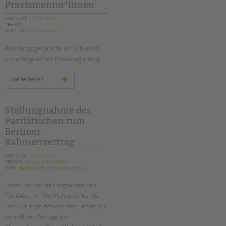
Praxismentor*innen
erfahrungsbericht
ERSTELLT
17.10.2024
THEMA
VON
Martina Schaller
Anleitungsgespräche als Schlüssel
zur erfolgreichen Praxisbegleitung
fachtag
weiterlesen
für
praxismentor*innen
Stellungnahme des
Paritätischen zum
Berliner
Rahmenvertrag
ERSTELLT
23.09.2024
THEMA
Ambulante Hilfen
VON
Barbara Brecht-Hadraschek
Lesen Sie die Stellungnahme des
Paritätischen Wohlfahrtsverbands
Berlin auf die Antwort des Senats zur
schriftliche Anfrage der