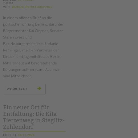
THEMA
VON
Barbara Brecht-Hadraschek
In einem offenen Brief an die
politische Führung Berlins, darunter
Bürgermeister Kai Wegner, Senator
Stefan Evers und
Bezirksbürgermeisterin Stefanie
Remlinger, machen Vertreter der
Kinder- und Jugendhilfe aus Berlin-
Mitte erneut auf bevorstehende
Kürzungen aufmerksam. Auch wir
sind Mitzeichner.
erneut
weiterlesen
drohende
kürzungen
in
der
kinder-
Ein neuer Ort für
und
Entfaltung: Die Kita
jugendhilfe
–
Tietzenweg in Steglitz-
ein
offener
Zehlendorf
brief
ERSTELLT
04.11.2024