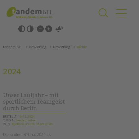
Zum
Navigation
Inhalt
überspringen
springen
Navigation
Barrierefrei-
überspringen
Einstellungen
überspringen
ANGEBOTE
tandem BTL
News/Blog
News/Blog
Archiv
KITA & FRÜHE HILFEN
SCHULE & GANZTAG
2024
Grundschulen
Oberschulen
Förderzentren
Unser Laufjahr – mit
Kollegs
sportlichem Teamgeist
durch Berlin
EFöB
Schulbezogene Sozialarbeit
ERSTELLT
16.12.2024
THEMA
tandem intern
Tagesgruppen
VON
Barbara Brecht-Hadraschek
HILFEN ZUR ERZIEHUNG
Die tandem BTL hat 2024 als