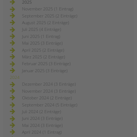
Jugendhilfe und
2025
Familienförderung im
November 2025 (1 Eintrag)
Berliner Bezirk Mitte
September 2025 (2 Einträge)
August 2025 (2 Einträge)
ERSTELLT
16.01.2024
THEMA
Schulsozialarbeit
Juli 2025 (4 Einträge)
VON
Barbara Brecht-Hadraschek
Juni 2025 (1 Eintrag)
Im Bezirk Berlin-Mitte drohen 53
Mai 2025 (3 Einträge)
Kinder- und
April 2025 (2 Einträge)
Jugendfreizeiteinrichtungen, 28
März 2025 (2 Einträge)
Einrichtungen der schul- und
Februar 2025 (3 Einträge)
berufsbezogenen Jugendsozialarbeit
Januar 2025 (3 Einträge)
und 14 Familienzentren das Aus und
2024
die Abwanderung von
Dezember 2024 (3 Einträge)
hochqualifizierten und erfahrenen
November 2024 (3 Einträge)
Fachkräften aus fast 100
Oktober 2024 (2 Einträge)
Einrichtungen! Lesen Sie den ganzen
September 2024 (5 Einträge)
offenen (Protest-) Brief.
Juli 2024 (2 Einträge)
drohende
weiterlesen
Juni 2024 (3 Einträge)
schließungen
von
Mai 2024 (3 Einträge)
einrichtungen
April 2024 (1 Eintrag)
in
der