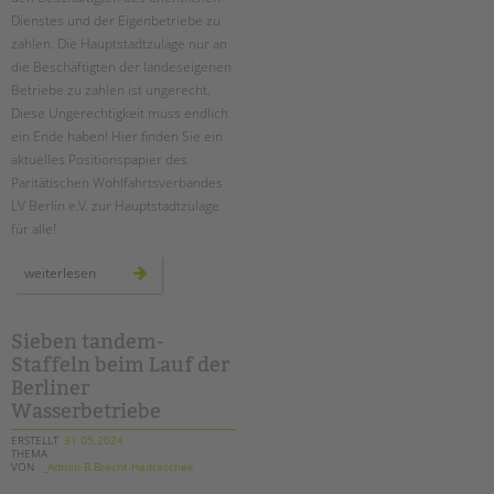
Dienstes und der Eigenbetriebe zu
zahlen. Die Hauptstadtzulage nur an
die Beschäftigten der landeseigenen
Betriebe zu zahlen ist ungerecht.
Diese Ungerechtigkeit muss endlich
ein Ende haben! Hier finden Sie ein
aktuelles Positionspapier des
Paritätischen Wohlfahrtsverbandes
LV Berlin e.V. zur Hauptstadtzulage
für alle!
neues
weiterlesen
positionspapier
zur
hauptstadtzulage
für
alle
Sieben tandem-
Staffeln beim Lauf der
Berliner
Wasserbetriebe
ERSTELLT
31.05.2024
THEMA
VON
_Admin B.Brecht-Hadraschek