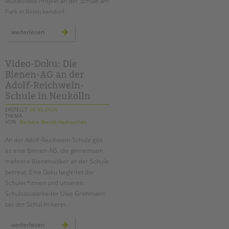
Musikvideo-Projekt an der Schule am
Park in Reinickendorf.
musikvideoprojekt
weiterlesen
„unser
song“
an
der
schule
Video-Doku: Die
am
Bienen-AG an der
park
Adolf-Reichwein-
Schule in Neukölln
ERSTELLT
06.05.2024
THEMA
VON
Barbara Brecht-Hadraschek
An der Adolf-Reichwein-Schule gibt
es eine Bienen-AG, die gemeinsam
mehrere Bienenvölker an der Schule
betreut. Eine Doku begleitet die
Schüler*innen und unseren
Schulsozialarbeiter Uwe Grohmann
bei der Schul-Imkerei.
video-
weiterlesen