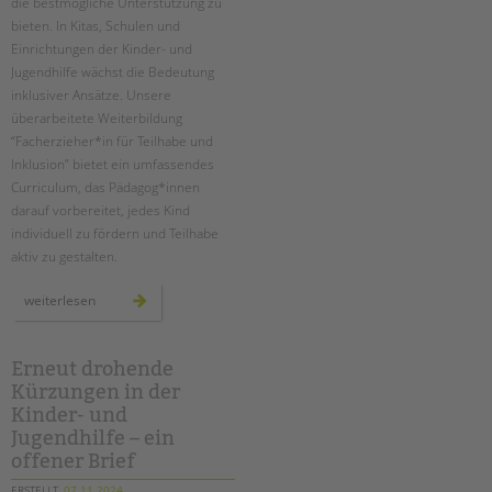
die bestmögliche Unterstützung zu
bieten. In Kitas, Schulen und
Einrichtungen der Kinder- und
Jugendhilfe wächst die Bedeutung
inklusiver Ansätze. Unsere
überarbeitete Weiterbildung
“Facherzieher*in für Teilhabe und
Inklusion” bietet ein umfassendes
Curriculum, das Pädagog*innen
darauf vorbereitet, jedes Kind
individuell zu fördern und Teilhabe
aktiv zu gestalten.
neue
weiterlesen
zertifizierte
weiterbildung
zum*r
facherzieher*in
für
Erneut drohende
teilhabe
Kürzungen in der
und
inklusion
Kinder- und
Jugendhilfe – ein
offener Brief
ERSTELLT
07.11.2024