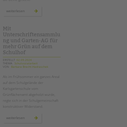
ein
weiterlesen
theaterprojekt
zum
thema
kinderschutz
an
Mit
der
Unterschriftensammlu
sonnenblumen-
grundschule
ng und Garten-AG für
mehr Grün auf dem
Schulhof
ERSTELLT
02.09.2024
THEMA
Schulsozialarbeit
VON
Barbara Brecht-Hadraschek
Als im Frühsommer ein ganzes Areal
auf dem Schulgelände der
Karlsgartenschule vom
Grünflächenamt abgeholzt wurde,
regte sich in der Schulgemeinschaft
konstruktiver Widerstand.
mit
weiterlesen
unterschriftensammlung
und