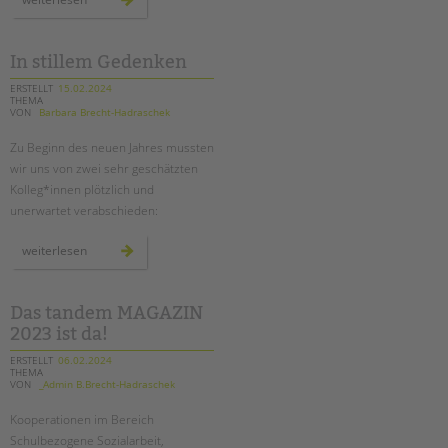
gegen
kürzungen
waren
erfolgreich
In stillem Gedenken
ERSTELLT
15.02.2024
THEMA
VON
Barbara Brecht-Hadraschek
Zu Beginn des neuen Jahres mussten
wir uns von zwei sehr geschätzten
Kolleg*innen plötzlich und
unerwartet verabschieden:
in
weiterlesen
stillem
gedenken
Das tandem MAGAZIN
2023 ist da!
ERSTELLT
06.02.2024
THEMA
VON
_Admin B.Brecht-Hadraschek
Kooperationen im Bereich
Schulbezogene Sozialarbeit,