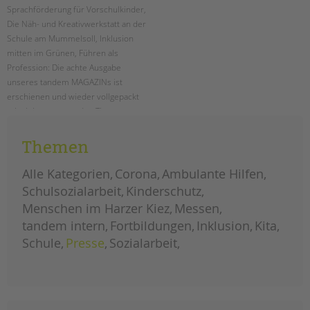
Sprachförderung für Vorschulkinder,
Die Näh- und Kreativwerkstatt an der
Schule am Mummelsoll, Inklusion
mitten im Grünen, Führen als
Profession: Die achte Ausgabe
unseres tandem MAGAZINs ist
erschienen und wieder vollgepackt
mit vielen spannenden Themen aus
unseren Projekten und
Einrichtungen. Als PDF schon hier
Themen
zum kostenlosen Download!
Alle Kategorien
Corona
Ambulante Hilfen
das
weiterlesen
Schulsozialarbeit
Kinderschutz
tandem
magazin
Menschen im Harzer Kiez
Messen
2023
ist
da!
tandem intern
Fortbildungen
Inklusion
Kita
Einweihung des
Planetenpfades an der
Schule
Presse
Sozialarbeit
Ludwig-Cauer-
Grundschule
ERSTELLT
18.01.2024
THEMA
Schulsozialarbeit
VON
Barbara Brecht-Hadraschek