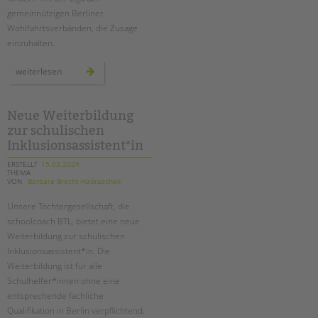
gemeinnützigen Berliner
Wohlfahrtsverbänden, die Zusage
einzuhalten.
hauptstadtzulage
weiterlesen
für
alle!
Neue Weiterbildung
zur schulischen
Inklusionsassistent*in
ERSTELLT
15.03.2024
THEMA
VON
Barbara Brecht-Hadraschek
Unsere Tochtergesellschaft, die
schoolcoach BTL, bietet eine neue
Weiterbildung zur schulischen
Inklusionsassistent*in. Die
Weiterbildung ist für alle
Schulhelfer*innen ohne eine
entsprechende fachliche
Qualifikation in Berlin verpflichtend.