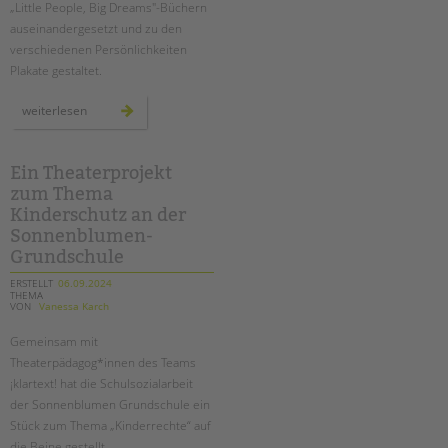
„Little People, Big Dreams"-Büchern
auseinandergesetzt und zu den
verschiedenen Persönlichkeiten
Plakate gestaltet.
„little
weiterlesen
people
big
dreams“:
plakatausstellung
an
Ein Theaterprojekt
der
zum Thema
sonnenblumen
grundschule
Kinderschutz an der
Sonnenblumen-
Grundschule
ERSTELLT
06.09.2024
THEMA
VON
Vanessa Karch
Gemeinsam mit
Theaterpädagog*innen des Teams
¡klartext! hat die Schulsozialarbeit
der Sonnenblumen Grundschule ein
Stück zum Thema „Kinderrechte“ auf
die Beine gestellt.