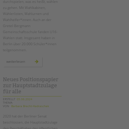
durchspielen, was es heißt, wählen
zu gehen. Mit Wahlkabinen,
Wählerlisten, Wahlurnen und
Wahlhelfer*innen. Auch an der
Gretel-Bergmann
Gemeinschaftsschule fanden U16-
Wahlen statt. Insgesamt haben in
Berlin über 20.000 Schüler*innen
teilgenommen.
u16
weiterlesen
europawahl
an
der
schule
am
Neues Positionspapier
schloss
zur Hauptstadtzulage
für alle
ERSTELLT
05.06.2024
THEMA
VON
Barbara Brecht-Hadraschek
2020 hat der Berliner Senat
beschlossen, die Hauptstadtzulage
den Beschäftigten des öffentlichen