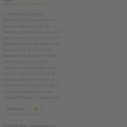
THEMA
VON
Barbara Brecht-Hadraschek
Im Berliner Bezirk Steglitz-
Zehlendorf tut sich was: In diesem
Sommer haben wir die Kita im
Tietzenweg übernommen, diese wird
jetzt umfassend renoviert. Auf dem
Gelände, in der ruhigen Seitenstraße
Tietzenweg 13, direkt an der S
Bahnhaltestelle Botanischer Garten,
entsteht jedoch nicht nur eine
modernisierte Kita, sondern auch
eine Jugendfreizeiteinrichtung. Der
Umbau schafft somit einen Ort, der
sowohl für kleine als auch für ältere
Kinder und Jugendliche zu einem
wichtigen Treffpunkt im Viertel wird.
ein
weiterlesen
neuer
ort
für
entfaltung:
die
Fachlicher Austausch