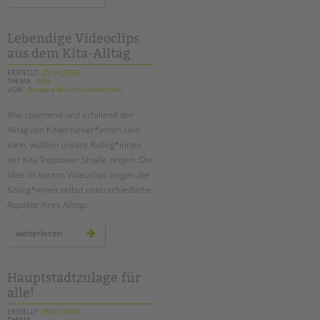
doku:
die
bienen-
ag
an
Lebendige Videoclips
der
aus dem Kita-Alltag
adolf-
reichwein-
schule
ERSTELLT
25.04.2024
in
THEMA
Kita
neukölln
VON
Barbara Brecht-Hadraschek
Wie spannend und erfüllend der
Alltag von Kitaerzieher*innen sein
kann, wollten unsere Kolleg*innen
der Kita Treptower Straße zeigen. Die
Idee: In kurzen Videoclips zeigen die
Kolleg*innen selbst unterschiedliche
Aspekte ihres Alltags.
lebendige
weiterlesen
videoclips
aus
dem
kita-
alltag
Hauptstadtzulage für
alle!
ERSTELLT
26.03.2024
THEMA