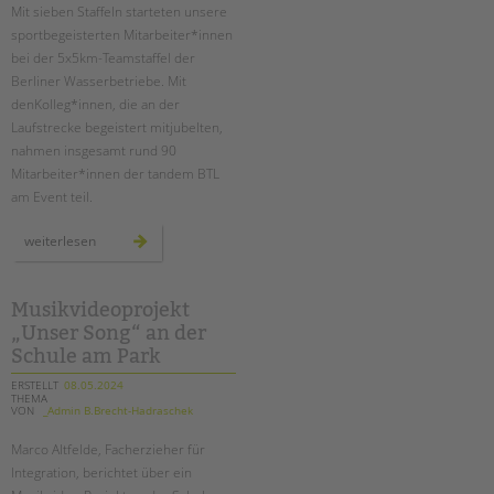
Mit sieben Staffeln starteten unsere
sportbegeisterten Mitarbeiter*innen
bei der 5x5km-Teamstaffel der
Berliner Wasserbetriebe. Mit
denKolleg*innen, die an der
Laufstrecke begeistert mitjubelten,
nahmen insgesamt rund 90
Mitarbeiter*innen der tandem BTL
am Event teil.
sieben
weiterlesen
tandem-
staffeln
beim
lauf
der
Musikvideoprojekt
berliner
„Unser Song“ an der
wasserbetriebe
Schule am Park
ERSTELLT
08.05.2024
THEMA
VON
_Admin B.Brecht-Hadraschek
Marco Altfelde, Facherzieher für
Integration, berichtet über ein