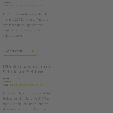
THEMA
VON
Barbara Brecht-Hadraschek
Am 13. Juni feierte die tandem BTL
mit rund 270 Mitarbeiter*innen ein
fröhliches und ausgelassenes
Sommerfest im Palais in der
Kulturbrauerei.
unser
weiterlesen
sommerfest
2024
U16 Europawahl an der
Schule am Schloss
ERSTELLT
07.06.2024
THEMA
VON
Barbara Brecht-Hadraschek
An der Schule am Schloss fand am
Freitag, den 31. Mai, eine U16-Wahl
statt. Alle Schüler*innen konnten
klassenweise in der Aula einmal