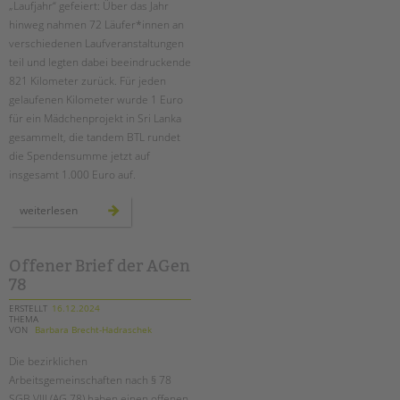
„Laufjahr“ gefeiert: Über das Jahr
hinweg nahmen 72 Läufer*innen an
EINGLIEDERUNGSHILFE
verschiedenen Laufveranstaltungen
teil und legten dabei beeindruckende
BETREUTES WOHNEN
821 Kilometer zurück. Für jeden
gelaufenen Kilometer wurde 1 Euro
TANDEM BTL AKADEMIE
für ein Mädchenprojekt in Sri Lanka
gesammelt, die tandem BTL rundet
Zertfikatskurse
die Spendensumme jetzt auf
Seminarkalender
insgesamt 1.000 Euro auf.
Seminarräume
unser
weiterlesen
Suchen
laufjahr
STADTTEILARBEIT
–
mit
sportlichem
teamgeist
Offener Brief der AGen
PROFIL | LEITBILD
durch
78
berlin
Bereiche im Überblick
ERSTELLT
16.12.2024
Kinder- und Jugendschutz
THEMA
VON
Barbara Brecht-Hadraschek
Unsere Videos
Gesellschafter VdK
Die bezirklichen
Arbeitsgemeinschaften nach § 78
schoolcoach BTL
SGB VIII (AG 78) haben einen offenen