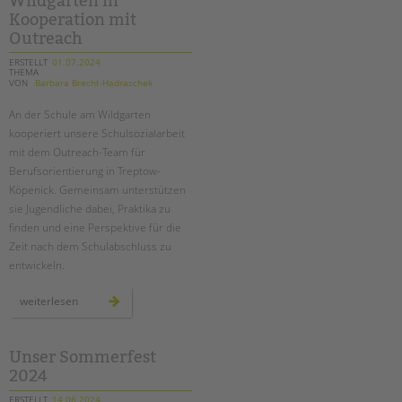
Wildgarten in
an
der
Kooperation mit
wedding-
grundschule
Outreach
ERSTELLT
01.07.2024
THEMA
VON
Barbara Brecht-Hadraschek
An der Schule am Wildgarten
kooperiert unsere Schulsozialarbeit
mit dem Outreach-Team für
Berufsorientierung in Treptow-
Köpenick. Gemeinsam unterstützen
sie Jugendliche dabei, Praktika zu
finden und eine Perspektive für die
Zeit nach dem Schulabschluss zu
entwickeln.
berufsorientierung
weiterlesen
an
der
schule
am
wildgarten
Unser Sommerfest
in
2024
kooperation
mit
outreach
ERSTELLT
14.06.2024