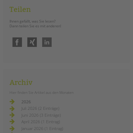
Am 15. Januar wurde gemeinsam ein
Teilen
an Berliner Schulen einzigartiger
Planetenpfad eröffnet. ­Vor Ort waren
Ihnen gefällt, was Sie lesen?
Dann teilen Sie es mit anderen!
unsere Schulsozialarbeiter*innen
der Schulstation Oase als
Initiator*innen des Projektes, die
Facebook
Xing
LinkedIn
Schüler*innen der Klasse 4b, die
Schulleiterin Elisabeth Wedeu,
Elternvertreter*innen, Lehrer*innen
sowie leitende Vertreter*innen aus
dem Bezirksamt.
Archiv
einweihung
weiterlesen
Hier finden Sie Artikel aus den Monaten
des
planetenpfades
2026
an
der
Juli 2026 (2 Einträge)
ludwig-
Drohende
cauer-
Juni 2026 (3 Einträge)
Schließungen von
grundschule
April 2026 (1 Eintrag)
Einrichtungen in der
Januar 2026 (1 Eintrag)
Kinder- und