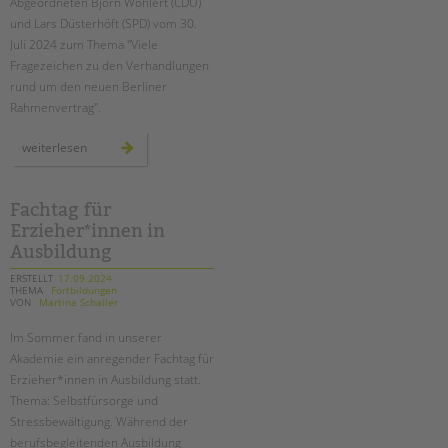
Abgeordneten Björn Wohlert (CDU)
und Lars Düsterhöft (SPD) vom 30.
Juli 2024 zum Thema "Viele
Fragezeichen zu den Verhandlungen
rund um den neuen Berliner
Rahmenvertrag".
stellungnahme
weiterlesen
des
paritätischen
zum
berliner
rahmenvertrag
Fachtag für
Erzieher*innen in
Ausbildung
ERSTELLT
17.09.2024
THEMA
Fortbildungen
VON
Martina Schaller
Im Sommer fand in unserer
Akademie ein anregender Fachtag für
Erzieher*innen in Ausbildung
statt.
Thema: Selbstfürsorge und
Stressbewältigung. Während der
berufsbegleitenden Ausbildung