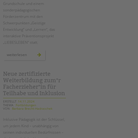
Grundschule und einem
sonderpädagogischen
Förderzentrum mit den
Schwerpunkten „Geistige
Entwicklung“ und „Lernen“, das
interaktive Präventionsprojekt
„LIEBESLEBEN“ statt.
pestalozzi-
weiterlesen
schule:
drei
tage
für
sexuelle
Neue zertifizierte
gesundheit
Weiterbildung zum*r
und
aufklärung
Facherzieher*in für
Teilhabe und Inklusion
ERSTELLT
14.11.2024
THEMA
Fortbildungen
VON
Barbara Brecht-Hadraschek
Inklusive Pädagogik ist der Schlüssel,
um jedem Kind – unabhängig von
seinen individuellen Bedürfnissen –