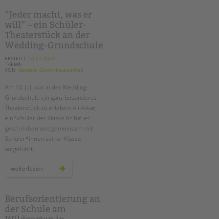
garten-
ag
für
“Jeder macht, was er
mehr
will” – ein Schüler-
grün
auf
Theaterstück an der
dem
schulhof
Wedding-Grundschule
ERSTELLT
16.07.2024
THEMA
VON
Barbara Brecht-Hadraschek
Am 10. Juli war in der Wedding-
Grundschule ein ganz besonderes
Theaterstück zu erleben: Ali Askar,
ein Schüler der Klasse 6c hat es
geschrieben und gemeinsam mit
Schüler*innen seiner Klasse
aufgeführt.
“jeder
weiterlesen
macht,
was
er
will”
–
Berufsorientierung an
ein
der Schule am
schüler-
theaterstück