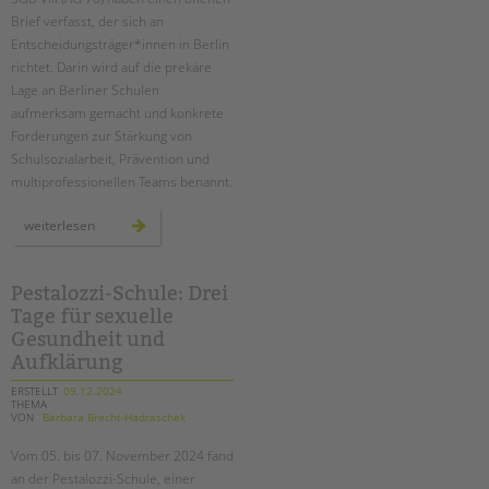
tandem international
Brief verfasst, der sich an
KARRIERE
Entscheidungsträger*innen in Berlin
richtet. Darin wird auf die prekäre
Stellenangebote
Lage an Berliner Schulen
tandem als Arbeitgeberin
aufmerksam gemacht und konkrete
Forderungen zur Stärkung von
NEWS/BLOG
Schulsozialarbeit, Prävention und
multiprofessionellen Teams benannt.
unkuerzbar
Briefe an Kai
offener
weiterlesen
brief
der
agen
PRESSE
78
Pestalozzi-Schule: Drei
Tage für sexuelle
Magazin
KONTAKT
Gesundheit und
Aufklärung
Impressum
ERSTELLT
09.12.2024
Datenschutz
THEMA
VON
Barbara Brecht-Hadraschek
Hinweisgebersystem
Intranet
Vom 05. bis 07. November 2024 fand
an der Pestalozzi-Schule, einer