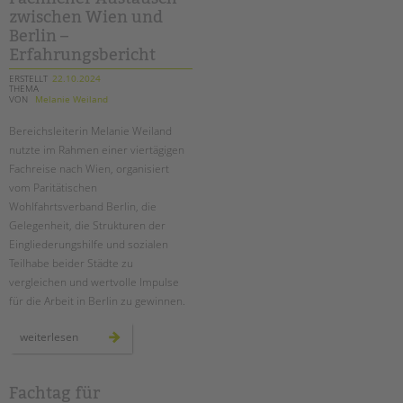
kita
zwischen Wien und
tietzenweg
in
Berlin –
steglitz-
zehlendorf
Erfahrungsbericht
ERSTELLT
22.10.2024
THEMA
VON
Melanie Weiland
Bereichsleiterin Melanie Weiland
nutzte im Rahmen einer viertägigen
Fachreise nach Wien, organisiert
vom Paritätischen
Wohlfahrtsverband Berlin, die
Gelegenheit, die Strukturen der
Eingliederungshilfe und sozialen
Teilhabe beider Städte zu
vergleichen und wertvolle Impulse
für die Arbeit in Berlin zu gewinnen.
fachlicher
weiterlesen
austausch
zwischen
wien
und
berlin
Fachtag für
–