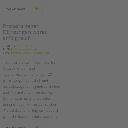
neue
weiterlesen
weiterbildung
zur
schulischen
inklusionsassistent*in
Proteste gegen
Kürzungen waren
erfolgreich
ERSTELLT
22.02.2024
THEMA
Schulsozialarbeit
VON
Barbara Brecht-Hadraschek
Im Januar drohte im Bezirk Berlin-
Mitte 53 Kinder- und
Jugendfreizeiteinrichtungen, 28
Einrichtungen der schul- und
berufsbezogenen Jugendsozialarbeit
und 14 Familienzentren das Aus.
Gemeinsam mit einem breiten
Bündnis haben wir mit zahlreichen
Protestaktionen erfolgreich deutlich
gemacht, dass wir #unkürzbar sind.
proteste
weiterlesen