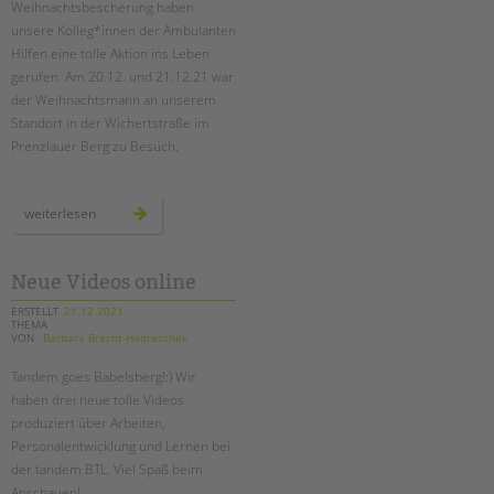
Weihnachtsbescherung haben
unsere Kolleg*innen der Ambulanten
EINGLIEDERUNGSHILFE
Hilfen eine tolle Aktion ins Leben
gerufen. Am 20.12. und 21.12.21 war
BETREUTES WOHNEN
der Weihnachtsmann an unserem
Standort in der Wichertstraße im
TANDEM BTL AKADEMIE
Prenzlauer Berg zu Besuch.
Zertfikatskurse
Seminarkalender
der
weiterlesen
weihnachtmann
Seminarräume
zu
besuch
bei
STADTTEILARBEIT
den
Neue Videos online
ambulanten
hilfen
ERSTELLT
21.12.2021
THEMA
PROFIL | LEITBILD
VON
Barbara Brecht-Hadraschek
Bereiche im Überblick
Tandem goes Babelsberg!:) Wir
Kinder- und Jugendschutz
haben drei neue tolle Videos
Unsere Videos
produziert über Arbeiten,
Gesellschafter VdK
Personalentwicklung und Lernen bei
der tandem BTL. Viel Spaß beim
schoolcoach BTL
Anschauen!