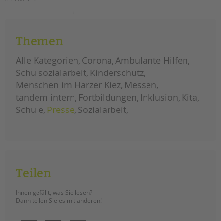
tandem international
neue
weiterlesen
KARRIERE
videos
online
Stellenangebote
Themen
tandem als Arbeitgeberin
Alle Kategorien
Corona
Ambulante Hilfen
NEWS/BLOG
Schulsozialarbeit
Kinderschutz
Menschen im Harzer Kiez
Messen
unkuerzbar
tandem intern
Fortbildungen
Inklusion
Kita
Briefe an Kai
Schule
Presse
Sozialarbeit
PRESSE
Magazin
KONTAKT
Impressum
Teilen
Datenschutz
Hinweisgebersystem
Ihnen gefällt, was Sie lesen?
Dann teilen Sie es mit anderen!
Intranet