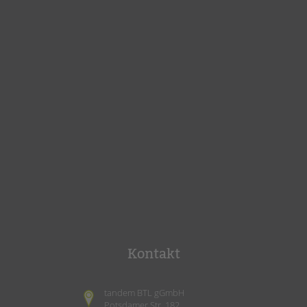
Kontakt
tandem BTL gGmbH
Potsdamer Str. 182