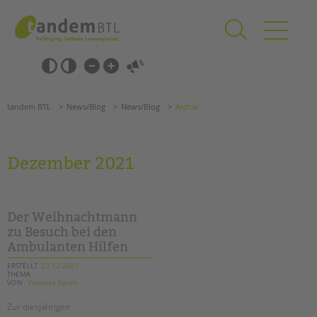
Zum
Navigation
Inhalt
überspringen
springen
Navigation
Barrierefrei-
überspringen
Einstellungen
überspringen
ANGEBOTE
tandem BTL
News/Blog
News/Blog
Archiv
KITA & FRÜHE HILFEN
SCHULE & GANZTAG
Dezember 2021
Grundschulen
Oberschulen
Förderzentren
Der Weihnachtmann
Kollegs
zu Besuch bei den
Ambulanten Hilfen
EFöB
Schulbezogene Sozialarbeit
ERSTELLT
23.12.2021
THEMA
Tagesgruppen
VON
Vanessa Karch
HILFEN ZUR ERZIEHUNG
Zur diesjährigen
Suchen