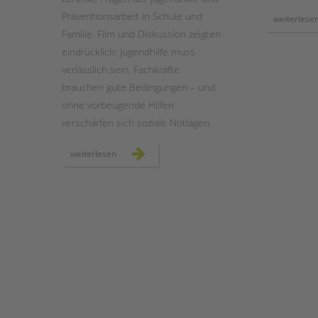
Präventionsarbeit in Schule und
weiterlese
Familie. Film und Diskussion zeigten
eindrücklich: Jugendhilfe muss
verlässlich sein, Fachkräfte
brauchen gute Bedingungen – und
ohne vorbeugende Hilfen
verschärfen sich soziale Notlagen.
„im
weiterlesen
prinzip
familie“
–
ein
filmabend
und
eine
debatte
über
die
zukunft
der
jugendhilfe
in
berlin