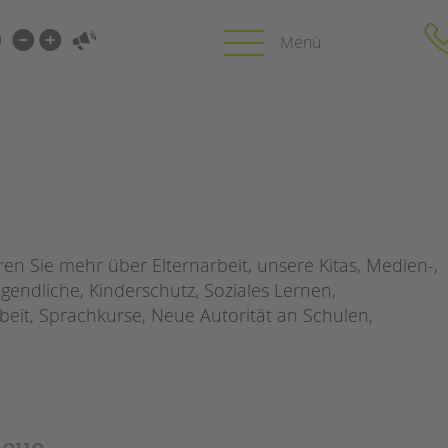
i-
gen
gen
PROFIL | LEITBILD
KARRIERE
HUNG
Bereiche im Überblick
Stellenangebot
Kinder- und Jugendschutz
tandem als Arbe
n Sie mehr über Elternarbeit, unsere Kitas, Medien-,
Unsere Videos
LFE
gendliche, Kinderschutz, Soziales Lernen,
Gesellschafter VdK
NEWS/BLOG
beit, Sprachkurse, Neue Autorität an Schulen,
schoolcoach BTL
N
tandem international
unkuerzbar
MIE
Briefe an Kai
PRESSE
neue