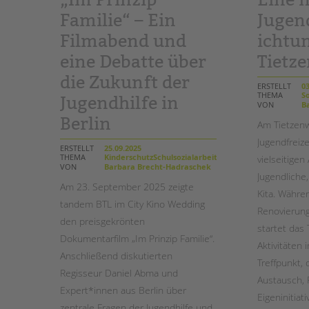
Familie“ – Ein
Jugend
STADTTEILARBEIT
Filmabend und
ichtu
eine Debatte über
Tietz
die Zukunft der
ERSTELLT
03
THEMA
So
Jugendhilfe in
VON
Ba
Berlin
Am Tietzen
Jugendfreize
ERSTELLT
25.09.2025
THEMA
KinderschutzSchulsozialarbeitSozialarbeit
vielseitigen
VON
Barbara Brecht-Hadraschek
Jugendliche
Am 23. September 2025 zeigte
Kita. Währe
tandem BTL im City Kino Wedding
Renovierung
den preisgekrönten
startet das
Dokumentarfilm „Im Prinzip Familie“.
Aktivitäten 
Anschließend diskutierten
Treffpunkt, 
Regisseur Daniel Abma und
Austausch, 
Expert*innen aus Berlin über
Eigeninitiati
zentrale Fragen der Jugendhilfe und