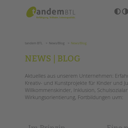
Zum
Navigation
Inhalt
überspringen
springen
Barrierefre
Einstellun
tandem BTL
News/Blog
News/Blog
übersprin
Navigation
überspringen
SUCHE
tandem BTL
News/Blog
News/Blog
ANGEBOTE
NEWS | BLOG
KITA & FRÜHE HILFEN
HILFEN ZUR ERZIE
Aktuelles aus unserem Unternehmen: Erfahre
SCHULE & GANZTAG
EINGLIEDERUNGSHI
Kreativ- und Kunstprojekte für Kinder und Ju
Grundschulen
Willkommenskinder, Inklusion, Schulsozialar
BETREUTES WOHNE
Oberschulen
Wirkungsorientierung, Fortbildungen uvm:
Förderzentren
TANDEM BTL AKADE
Kollegs
EFöB
Zertfikatskurse
Schulbezogene Sozialarbeit
Seminarkalender
„Im Prinzip
Eine 
Tagesgruppen
Seminarräume