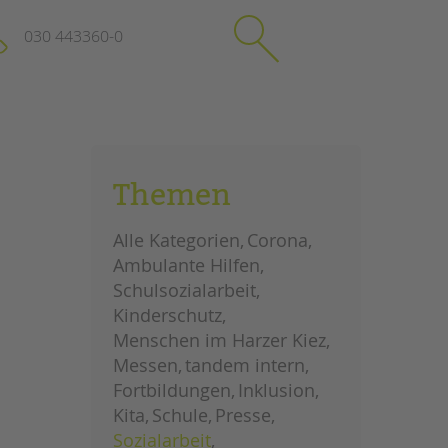
030 443360-0
schließen
KONTAKT
Themen
Suchen
e
Impressum
Alle Kategorien
Corona
itgeberin
Datenschutz
Ambulante Hilfen
Hinweisgebersystem
Schulsozialarbeit
Intranet
Kinderschutz
Menschen im Harzer Kiez
Messen
tandem intern
Fortbildungen
Inklusion
Kita
Schule
Presse
Sozialarbeit