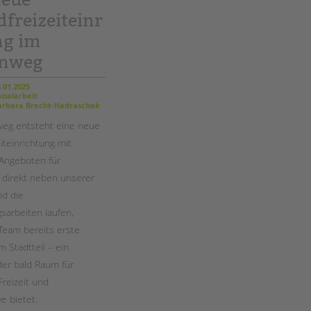
Magazin
freizeiteinr
ng im
enweg
.01.2025
zialarbeit
rbara Brecht-Hadraschek
weg entsteht eine neue
iteinrichtung mit
 Angeboten für
, direkt neben unserer
nd die
sarbeiten laufen,
 Team bereits erste
im Stadtteil – ein
der bald Raum für
Freizeit und
ve bietet.