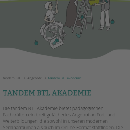
Suchen
EINGLIEDERUNGSHILFE
BETREUTES WOHNEN
TANDEM BTL AKADEMIE
Zertfikatskurse
Seminarkalender
Seminarräume
STADTTEILARBEIT
tandem BTL
Angebote
tandem BTL akademie
PROFIL | LEITBILD
TANDEM BTL AKADEMIE
Bereiche im Überblick
Kinder- und Jugendschutz
Die tandem BTL Akademie bietet pädagogischen
Unsere Videos
Fachkräften ein breit gefächertes Angebot an Fort- und
Gesellschafter VdK
Weiterbildungen, die sowohl in unseren modernen
schoolcoach BTL
Seminarräumen als auch im Online-Format stattfinden. Die