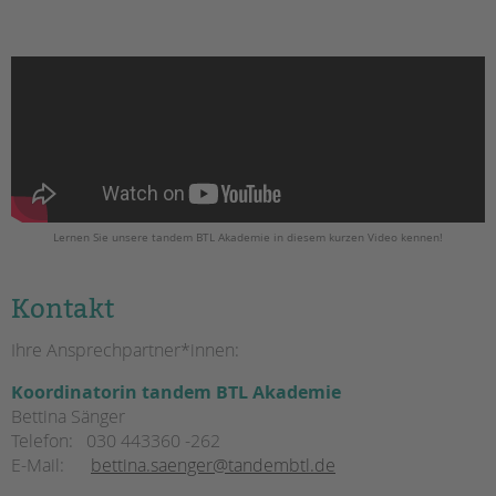
Lernen Sie unsere tandem BTL Akademie in diesem kurzen Video kennen!
Kontakt
Ihre Ansprechpartner*innen:
Koordinatorin tandem BTL Akademie
Bettina Sänger
Telefon:
030 443360 -262
E-Mail:
bettina.saenger@tandembtl.de