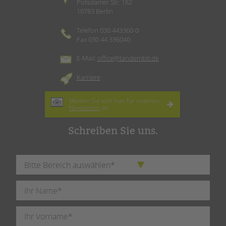
Potsdamer Str. 182
10783 Berlin
Telefon 030 443360-0
Fax 030 44 336040
E-Mail:
office@tandembtl.de
Karriere
Melden Sie sich hier für unseren
Newsletter
an.
Schreiben Sie uns.