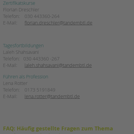
Zertifikatskurse
Florian Dreschler
Telefon:
030 443360-264
E-Mail:
florian.dreschler@tandembtl.de
Tagesfortbildungen
Laleh Shahsavani
Telefon:
030 443360 -267
E-Mail:
laleh.shahsavani@tandembtl.de
Führen als Profession
Lena Rotter
Telefon:
0173 5191849
E-Mail:
lena.rotter@tandembtl.de
FAQ: Häufig gestellte Fragen zum Thema