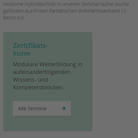
tandem international
moderne Hybridtechnik in unseren Seminarräume wurde
gefördert durch den Paritätischen Wohlfahrtsverband LV
KARRIERE
Berlin e.V.
Stellenangebote
tandem als Arbeitgeberin
NEWS/BLOG
Zertifikats-
kurse
unkuerzbar
Briefe an Kai
Modulare Weiterbildung in
aufeinanderfolgenden
PRESSE
Wissens- und
Kompetenzblöcken.
Magazin
KONTAKT
Impressum
Alle Termine
Datenschutz
Hinweisgebersystem
Intranet