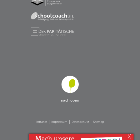
nach oben
|
|
|
Intranet
Impressum
Datenschutz
Sitemap
X
Ihnen gefällt, was Sie lesen?