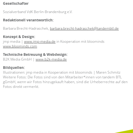
Gesellschafter
EINGLIEDERUNGSHILFE
Sozialverband VdK Berlin-Brandenburg e.V.
Redaktionell verantwortlich:
BETREUTES WOHNEN
Barbara Brecht-Hadraschek,
barbara.brecht-hadraschek@tandembtl.de
Konzept & Design:
TANDEM BTL AKADEMIE
jmp media |
www.jmp-media.de
in Kooperation mit bloominds
www.bloominds.com
Zertfikatskurse
Technische Betreuung & Webdesign:
Seminarkalender
B2K Media GmbH |
www.b2k-media.de
Seminarräume
Bildquellen:
Illustrationen: jmp media in Kooperation mit bloominds | Maren Schmitz
STADTTEILARBEIT
Weitere Fotos: Die Fotos sind von den Mitarbeiter*innen von tandem BTL
gGmbH, wenn wir Fotos hinzugekauft haben, sind die Urheberrechte auf den
Fotos direkt vermerkt.
PROFIL | LEITBILD
Bereiche im Überblick
Kinder- und Jugendschutz
Unsere Videos
Gesellschafter VdK
schoolcoach BTL