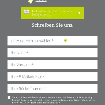
Karriere
Melden Sie sich hier für unseren
Newsletter
an.
Schreiben Sie uns.
Pflichtfeld
Sie erklären sich damit einverstanden, dass Ihre Daten zur Bearbeitung
Ihres Anliegens verwendet werden. Informationen und Widerrufshinweise
finden Sie in der
Datenschutzinformation
.
*