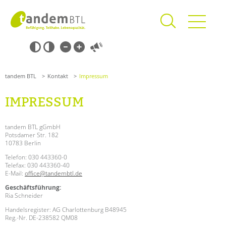
Zum
Navigation
Inhalt
überspringen
springen
Navigation
Barrierefrei-
überspringen
Einstellungen
überspringen
ANGEBOTE
tandem BTL
Kontakt
Impressum
KITA & FRÜHE HILFEN
IMPRESSUM
SCHULE & GANZTAG
Grundschulen
tandem BTL gGmbH
Potsdamer Str. 182
Oberschulen
10783 Berlin
Förderzentren
Telefon: 030 443360-0
Kollegs
Telefax: 030 443360-40
E-Mail:
office@tandembtl.de
EFöB
Suchen
Geschäftsführung:
Schulbezogene Sozialarbeit
Ria Schneider
Tagesgruppen
Handelsregister: AG Charlottenburg B48945
HILFEN ZUR ERZIEHUNG
Reg.-Nr. DE-238582 QM08