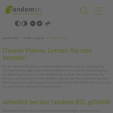
Zum
Navigation
Inhalt
überspringen
springen
Navigation
Barrierefrei-
überspringen
Einstellungen
überspringen
ANGEBOTE
tandem BTL
Profil | Leitbild
Unsere Videos
KITA & FRÜHE HILFEN
Unsere Videos: Lernen Sie uns
SCHULE & GANZTAG
kennen!
Grundschulen
Bei der tandem BTL gibt es vielfältige Möglichkeiten, sich als pädagogische
Oberschulen
Fachkraft einzubringen und weiterzuentwickeln. In unseren Videos begleiten
wir Mitarbeiter*innen in ihrem Arbeitsalltag, schauen aber auch hinter die
Förderzentren
Kulissen und sprechen mit den Kolleg*innen aus der Personalabteilung, dem
Kollegs
Rechnungswesen, der Haustechnik und der tandem BTL Akademie. Lernen Sie
uns und unsere Mitarbeiter*innen kennen!
EFöB
Schulbezogene Sozialarbeit
Tagesgruppen
Arbeiten bei der tandem BTL gGmbH
HILFEN ZUR ERZIEHUNG
Suchen
Mitarbeiter*innen aus unterschiedlichen Einrichtungen und Bereichen