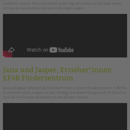
erzählt er, warum ihm seine Arbeit jeden Tag auf's neue so viel Spaß macht
und wo die besonderen Herausforderungen liegen.
Jana und Jasper, Erzieher*innen
EFöB Förderzentrum
Jana und Jasper arbeiten als Erzieher*innen in einem Förderzentrum in Berlin.
In unserem Video zeigen sie, wie vielfälig und abwechlsungsreich ihr Beruf ist
und wie viel Freude die Arbeit mit den Kindern macht .