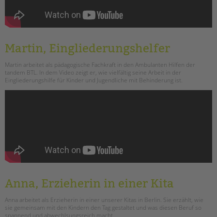
Martin, Eingliederungshelfer
Martin arbeitet als pädagogische Fachkraft in den Ambulanten Hilfen der
tandem BTL. In dem Video zeigt er, wie vielfältig seine Arbeit in der
Eingliederungshilfe für Kinder und Jugendliche mit Behinderung ist.
Anna, Erzieherin in einer Kita
Anna arbeitet als Erzieherin in einer unserer Kitas in Berlin. Sie erzählt, wie
sie gemeinsam mit den Kindern den Tag gestaltet und was diesen Beruf so
spannend und abwechlsungsreich macht.