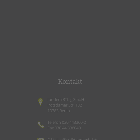
Kontakt
tandem BTL gGmbH
Potsdamer Str. 182
10783 Berlin
Telefon 030 443360-0
Fax 030 44 336040
E-Mail:
office@tandembtl.de