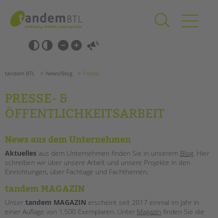
Zum
Navigation
Inhalt
überspringen
springen
Navigation
Barrierefrei-
überspringen
Einstellungen
überspringen
ANGEBOTE
tandem BTL
News/Blog
Presse
KITA & FRÜHE HILFEN
PRESSE- &
SCHULE & GANZTAG
ÖFFENTLICHKEITSARBEIT
Grundschulen
Oberschulen
News aus dem Unternehmen
Förderzentren
Aktuelles
aus dem Unternehmen finden Sie in unserem
Blog
. Hier
Kollegs
schreiben wir über unsere Arbeit und unsere Projekte in den
EFöB
Einrichtungen, über Fachtage und Fachthemen.
Suchen
Schulbezogene Sozialarbeit
tandem MAGAZIN
Tagesgruppen
Unser
tandem MAGAZIN
erscheint seit 2017 einmal im Jahr in
HILFEN ZUR ERZIEHUNG
einer Auflage von 1.500 Exemplaren. Unter
Magazin
finden Sie die