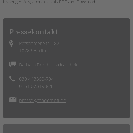
bisherigen Ausgaben auch als PDF zum Download.
EINGLIEDERUNGSHILFE
BETREUTES WOHNEN
Pressekontakt
TANDEM BTL AKADEMIE
Potsdamer Str. 182
Zertfikatskurse
10783 Berlin
Seminarkalender
Seminarräume
Barbara Brecht-Hadraschek
STADTTEILARBEIT
030 443360-704
0151 67319844
PROFIL | LEITBILD
Bereiche im Überblick
presse@tandembtl.de
Kinder- und Jugendschutz
Unsere Videos
Gesellschafter VdK
schoolcoach BTL