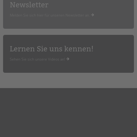
tandem international
Newsletter
KARRIERE
Melden Sie sich hier für unseren Newsletter an.
Stellenangebote
tandem als Arbeitgeberin
NEWS/BLOG
Lernen Sie uns kennen!
unkuerzbar
Sehen Sie sich unsere Videos an!
Briefe an Kai
PRESSE
Magazin
KONTAKT
Impressum
Datenschutz
Hinweisgebersystem
Intranet