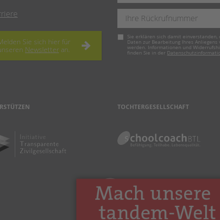
rriere
Pflichtfeld
Sie erklären sich damit einverstanden, 
Melden Sie sich hier für
Daten zur Bearbeitung Ihres Anliegens
werden. Informationen und Widerrufsh
unseren
Newsletter
an.
finden Sie in der
Datenschutzinformati
RSTÜTZEN
TOCHTERGESELLSCHAFT
nach oben