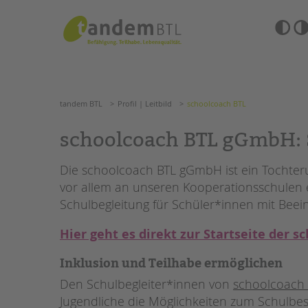
Zum
Navigation
Inhalt
überspringen
springen
Barrierefre
Einstellun
tandem BTL
Profil | Leitbild
schoolcoach BTL
übersprin
Navigation
überspringen
SUCHE
tandem BTL
Profil | Leitbild
schoolcoach BTL
ANGEBOTE
schoolcoach BTL gGmbH: S
KITA & FRÜHE HILFEN
HILFEN ZUR ERZIE
Die schoolcoach BTL gGmbH ist ein Tochter
vor allem an unseren Kooperationsschulen ei
SCHULE & GANZTAG
EINGLIEDERUNGSHI
Schulbegleitung für Schüler*innen mit Beei
Grundschulen
BETREUTES WOHNE
Oberschulen
Hier geht es direkt zur Startseite der
Förderzentren
TANDEM BTL AKADE
Kollegs
Inklusion und Teilhabe ermöglichen
EFöB
Zertfikatskurse
Den Schulbegleiter*innen von
schoolcoach
Schulbezogene Sozialarbeit
Seminarkalender
Jugendliche die Möglichkeiten zum Schulbes
Tagesgruppen
Seminarräume