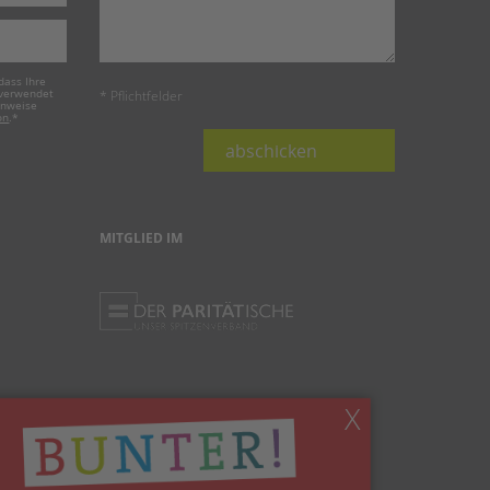
dass Ihre
 verwendet
* Pflichtfelder
inweise
on
.
*
abschicken
MITGLIED IM
X
Ihnen gefällt, was Sie lesen?
Dann teilen Sie es mit anderen!