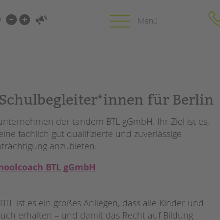
i-
gen
gen
PROFIL | LEITBILD
KARRIERE
chulbegleiter*innen für Berlin
HUNG
Bereiche im Überblick
Stellenangebot
unternehmen der tandem BTL gGmbH. Ihr Ziel ist es,
Kinder- und Jugendschutz
tandem als Arbe
ne fachlich gut qualifizierte und zuverlässige
Unsere Videos
LFE
nträchtigung anzubieten.
Gesellschafter VdK
NEWS/BLOG
schoolcoach BTL
N
 schoolcoach BTL gGmbH
tandem international
unkuerzbar
MIE
Briefe an Kai
 BTL
ist es ein großes Anliegen, dass alle Kinder und
PRESSE
uch erhalten – und damit das Recht auf Bildung