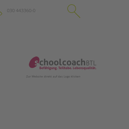
030 443360-0
schließen
KONTAKT
Suchen
e
Impressum
itgeberin
Datenschutz
Zur Website direkt auf das Logo klicken
Hinweisgebersystem
Intranet