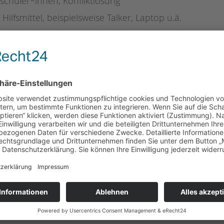
chüler*innen, Konfliktlösung
ilfsmittel, beispielsweise Talker, Laptop u.ä.
mens
schoolcoach BTL gGmbH
de