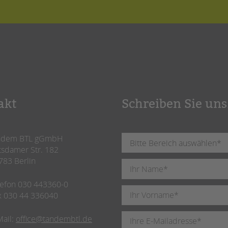
akt
Schreiben Sie uns
ndem BTL gGmbH
tsdamer Str. 182
783 Berlin
lefon 030 443360-0
x 030 44 336040
Mail:
office@tandembtl.de