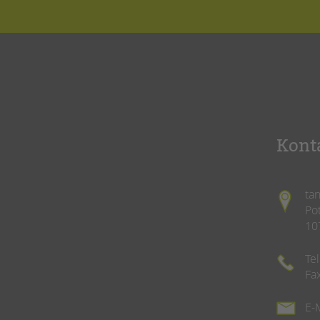
Kont
ta
Po
10
Te
Fa
E-