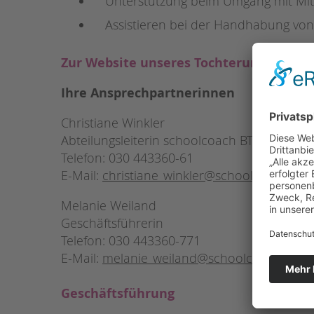
Unterstützung beim Umgang mit Mits
Assistieren bei der Handhabung von H
Zur Website unseres Tochterunterneh
Ihre Ansprechpartnerinnen
Christiane Winkler
Abteilungsleiterin schoolcoach BTL gGmbH
Telefon: 030 443360-61
E-Mail:
christiane_winkler@schoolcoachbtl.
Melanie Weiland
Geschäftsführerin
Telefon: 030 443360-771
E-Mail:
melanie_weiland@schoolcoachbtl.de
Geschäftsführung