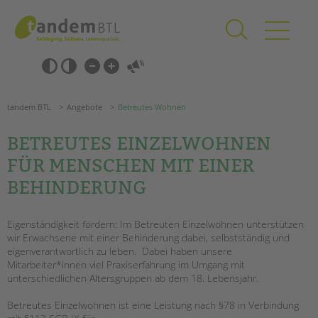
Zum
Navigation
Inhalt
überspringen
springen
Navigation
Barrierefrei-
überspringen
Einstellungen
überspringen
ANGEBOTE
tandem BTL
Angebote
Betreutes Wohnen
KITA & FRÜHE HILFEN
BETREUTES EINZELWOHNEN
SCHULE & GANZTAG
FÜR MENSCHEN MIT EINER
Grundschulen
BEHINDERUNG
Oberschulen
Förderzentren
Eigenständigkeit fördern: Im Betreuten Einzelwohnen unterstützen
Kollegs
wir Erwachsene mit einer Behinderung dabei, selbstständig und
EFöB
eigenverantwortlich zu leben. Dabei haben unsere
Mitarbeiter*innen viel Praxiserfahrung im Umgang mit
Schulbezogene Sozialarbeit
unterschiedlichen Altersgruppen ab dem 18. Lebensjahr.
Tagesgruppen
Suchen
Betreutes Einzelwohnen ist eine Leistung nach §78 in Verbindung
HILFEN ZUR ERZIEHUNG