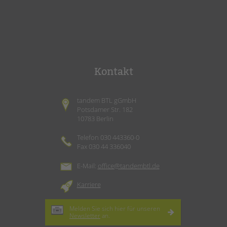
Kontakt
tandem BTL gGmbH
Potsdamer Str. 182
10783 Berlin
Telefon 030 443360-0
Fax 030 44 336040
E-Mail:
office@tandembtl.de
Karriere
Melden Sie sich hier für unseren
Newsletter
an.