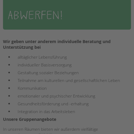
tandem international
KARRIERE
Stellenangebote
tandem als Arbeitgeberin
NEWS/BLOG
Wir geben unter anderem individuelle Beratung und
Unterstützung bei
unkuerzbar
alltäglicher Lebensführung
Briefe an Kai
individueller Basisversorgung
Gestaltung sozialer Beziehungen
PRESSE
Teilnahme am kulturellen und gesellschaftlichen Leben
Magazin
Kommunikation
KONTAKT
emotionaler und psychischer Entwicklung
Impressum
Gesundheitsförderung und -erhaltung
Datenschutz
Integration in das Arbeitsleben
Hinweisgebersystem
Unsere Gruppenangebote
Intranet
In unseren Räumen bieten wir außerdem vielfältige