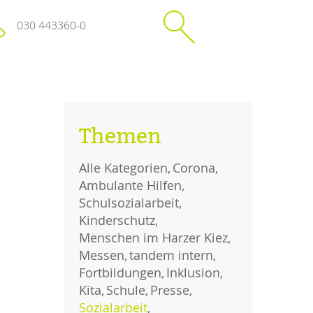
030 443360-0
schließen
KONTAKT
Themen
Suchen
e
Impressum
Alle Kategorien
Corona
itgeberin
Datenschutz
Ambulante Hilfen
Hinweisgebersystem
Schulsozialarbeit
Intranet
Kinderschutz
Menschen im Harzer Kiez
Messen
tandem intern
Fortbildungen
Inklusion
Kita
Schule
Presse
Sozialarbeit