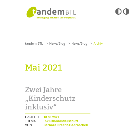
Zum
Navigation
Inhalt
überspringen
springen
Barrierefre
Einstellun
tandem BTL
News/Blog
News/Blog
Archiv
übersprin
Navigation
überspringen
SUCHE
tandem BTL
News/Blog
News/Blog
Archiv
ANGEBOTE
Mai 2021
KITA & FRÜHE HILFEN
HILFEN ZUR ERZIE
SCHULE & GANZTAG
EINGLIEDERUNGSHI
Zwei Jahre
Grundschulen
BETREUTES WOHNE
Oberschulen
„Kinderschutz
Förderzentren
inklusiv“
TANDEM BTL AKADE
Kollegs
EFöB
Zertfikatskurse
ERSTELLT
10.05.2021
Schulbezogene Sozialarbeit
THEMA
InklusionKinderschutz
Seminarkalender
VON
Barbara Brecht-Hadraschek
Tagesgruppen
Seminarräume