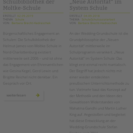
tandem international
Schulbibliothek der
„Neue Autorität“ im
Moltke-Schule
System Schule
KARRIERE
ERSTELLT
02.09.2019
ERSTELLT
04.09.2018
THEMA
Schule
THEMA
SchuleSchulsozialarbeit
Stellenangebote
VON
Barbara Brecht-Hadraschek
VON
Barbara Brecht-Hadraschek
tandem als Arbeitgeberin
Bürgerschaftliches Engagement an
An der Wedding-Grundschule ist die
NEWS/BLOG
Schulen: Die Schulbibliothek der
Grundphilosophie der „Neuen
Helmut-James-von-Moltke-Schule in
Autorität“ mittlerweile im
unkuerzbar
Nord-Charlottenburg existiert
Schulprogramm verankert. „Neue
Briefe an Kai
mittlerweile seit 2006 – und ist ohne
Autorität“ im System Schule: Das
das Engagement von Ehrenamtlichen
klingt erst einmal recht martialisch.
wie Gesina Kegel, Gerd Lewin und
Der Begriff hat jedoch nichts mit
PRESSE
Brigitte Reichel nicht denkbar. Ein
einer wieder entdeckten
Gespräch vor Ort.
preußischen Unterrichtsmethode zu
Magazin
tun. Vielmehr baut das Konzept auf
KONTAKT
ehrenamt
weiterlesen
der Methodik und den Ideen des
in
Impressum
der
Gewaltlosen Widerstandes von
schulbibliothek
Datenschutz
Mahatma Gandhi und Martin Luther
der
moltke-
King auf. Angestoßen und begleitet
Hinweisgebersystem
schule
hat diese Entwicklung an der
Intranet
Wedding-Grundschule Stefan