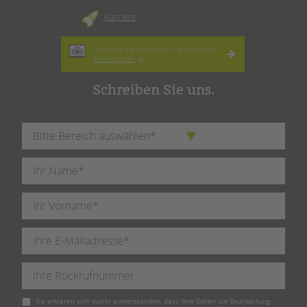
Karriere
Melden Sie sich hier für unseren
Newsletter
an.
Schreiben Sie uns.
Pflichtfeld
Sie erklären sich damit einverstanden, dass Ihre Daten zur Bearbeitung