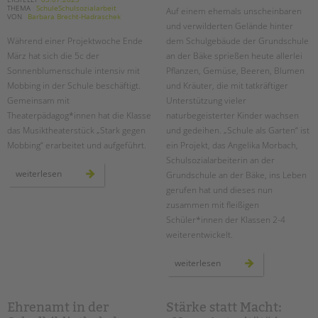
THEMA
SchuleSchulsozialarbeit
Auf einem ehemals unscheinbaren
VON
Barbara Brecht-Hadraschek
Suchen
EINGLIEDERUNGSHILFE
und verwilderten Gelände hinter
Während einer Projektwoche Ende
dem Schulgebäude der Grundschule
BETREUTES WOHNEN
März hat sich die 5c der
an der Bäke sprießen heute allerlei
Sonnenblumenschule intensiv mit
Pflanzen, Gemüse, Beeren, Blumen
Mobbing in der Schule beschäftigt.
und Kräuter, die mit tatkräftiger
TANDEM BTL AKADEMIE
Gemeinsam mit
Unterstützung vieler
Zertfikatskurse
Theaterpädagog*innen hat die Klasse
naturbegeisterter Kinder wachsen
das Musiktheaterstück „Stark gegen
und gedeihen. „Schule als Garten“ ist
Seminarkalender
Mobbing“ erarbeitet und aufgeführt.
ein Projekt, das Angelika Morbach,
Seminarräume
Schulsozialarbeiterin an der
mit
weiterlesen
Grundschule an der Bäke, ins Leben
STADTTEILARBEIT
theaterpädagogik
gegen
gerufen hat und dieses nun
mobbing
zusammen mit fleißigen
an
PROFIL | LEITBILD
der
Schüler*innen der Klassen 2-4
sonnenblumenschule
Bereiche im Überblick
weiterentwickelt.
Kinder- und Jugendschutz
schule
weiterlesen
Unsere Videos
als
garten
Gesellschafter VdK
schoolcoach BTL
Ehrenamt in der
Stärke statt Macht: