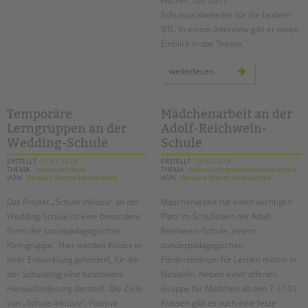
Fischer, seit 2011
Schulsozialarbeiter für die tandem
BTL. In einem Interview gibt er einen
Einblick in das Thema.
stärke
weiterlesen
statt
macht:
„neue
autorität“
im
Temporäre
Mädchenarbeit an der
system
Lerngruppen an der
Adolf-Reichwein-
schule
Wedding-Schule
Schule
ERSTELLT
17.07.2018
ERSTELLT
15.02.2018
THEMA
InklusionSchule
THEMA
InklusionSchuleSchulsozialarbeit
VON
Barbara Brecht-Hadraschek
VON
Barbara Brecht-Hadraschek
Das Projekt „Schule Inklusiv“ an der
Mädchenarbeit hat einen wichtigen
Wedding-Schule ist eine besondere
Platz im Schulleben der Adolf-
Form der sozialpädagogischen
Reichwein-Schule, einem
Kleingruppe. Hier werden Kinder in
sonderpädagogischen
ihrer Entwicklung gefördert, für die
Förderzentrum für Lernen mitten in
der Schulalltag eine besondere
Neukölln. Neben einer offenen
Herausforderung darstellt. Die Ziele
Gruppe für Mädchen ab den 7. (-10.)
von „Schule Inklusiv“: Positive
Klassen gibt es auch eine feste