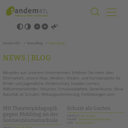
Zum
Navigation
Inhalt
überspringen
springen
Navigation
Barrierefrei-
überspringen
Einstellungen
überspringen
ANGEBOTE
tandem BTL
News/Blog
News/Blog
KITA & FRÜHE HILFEN
NEWS | BLOG
SCHULE & GANZTAG
Grundschulen
Aktuelles aus unserem Unternehmen: Erfahren Sie mehr über
Elternarbeit, unsere Kitas, Medien-, Kreativ- und Kunstprojekte für
Oberschulen
Kinder und Jugendliche, Kinderschutz, Soziales Lernen,
Förderzentren
Willkommenskinder, Inklusion, Schulsozialarbeit, Sprachkurse, Neue
Kollegs
Autorität an Schulen, Wirkungsorientierung, Fortbildungen uvm:
EFöB
Schulbezogene Sozialarbeit
Mit Theaterpädagogik
Schule als Garten
Tagesgruppen
gegen Mobbing an der
ERSTELLT
24.10.2022
THEMA
SchuleSchulsozialarbeit
Sonnenblumenschule
VON
Vanessa Karch
HILFEN ZUR ERZIEHUNG
ERSTELLT
05.07.2023