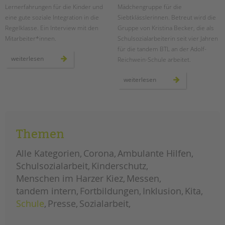
Lernerfahrungen für die Kinder und
Mädchengruppe für die
eine gute soziale Integration in die
Siebtklässlerinnen. Betreut wird die
Regelklasse. Ein Interview mit den
Gruppe von Kristina Becker, die als
Mitarbeiter*innen.
Schulsozialarbeiterin seit vier Jahren
für die tandem BTL an der Adolf-
temporäre
weiterlesen
Reichwein-Schule arbeitet.
lerngruppen
an
der
mädchenarbeit
weiterlesen
wedding-
an
schule
der
adolf-
reichwein-
schule
Themen
Alle Kategorien
Corona
Ambulante Hilfen
Schulsozialarbeit
Kinderschutz
Menschen im Harzer Kiez
Messen
tandem intern
Fortbildungen
Inklusion
Kita
Schule
Presse
Sozialarbeit