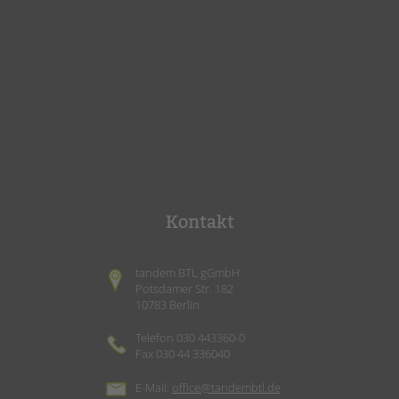
Kontakt
tandem BTL gGmbH
Potsdamer Str. 182
10783 Berlin
Telefon 030 443360-0
Fax 030 44 336040
E-Mail:
office@tandembtl.de