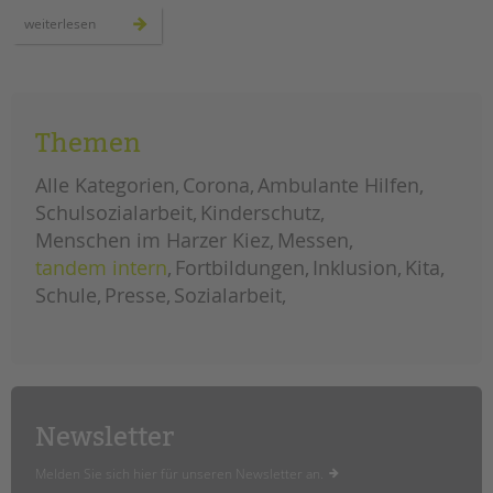
neue
weiterlesen
geschäftsführerin
bei
der
tandem
btl
Themen
Alle Kategorien
Corona
Ambulante Hilfen
Schulsozialarbeit
Kinderschutz
Menschen im Harzer Kiez
Messen
tandem intern
Fortbildungen
Inklusion
Kita
Schule
Presse
Sozialarbeit
Newsletter
Melden Sie sich hier für unseren Newsletter an.