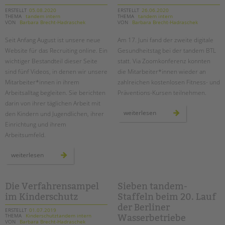
ERSTELLT
05.08.2020
ERSTELLT
26.06.2020
THEMA
tandem intern
THEMA
tandem intern
VON
Barbara Brecht-Hadraschek
VON
Barbara Brecht-Hadraschek
Seit Anfang August ist unsere neue
Am 17. Juni fand der zweite digitale
Website für das Recruiting online. Ein
Gesundheitstag bei der tandem BTL
wichtiger Bestandteil dieser Seite
statt. Via Zoomkonferenz konnten
sind fünf Videos, in denen wir unsere
die Mitarbeiter*innen wieder an
Mitarbeiter*innen in ihrem
zahlreichen kostenlosen Fitness- und
Arbeitsalltag begleiten. Sie berichten
Präventions-Kursen teilnehmen.
darin von ihrer täglichen Arbeit mit
zweiter
weiterlesen
den Kindern und Jugendlichen, ihrer
digitaler
Einrichtung und ihrem
gesundheitstag
bei
Arbeitsumfeld.
der
tandem
btl
starke,
weiterlesen
neue
tandem-
website
für
bewerber*innen
Die Verfahrensampel
Sieben tandem-
im Kinderschutz
Staffeln beim 20. Lauf
der Berliner
ERSTELLT
01.07.2019
THEMA
Kinderschutztandem intern
Wasserbetriebe
VON
Barbara Brecht-Hadraschek