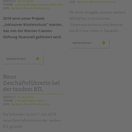
ERSTELLT
10.12.2018
VON
Barbara Brecht-Hadraschek
THEMA
InklusionKinderschutztandem intern
VON
Barbara Brecht-Hadraschek
Die dritte Ausgabe unseres tandem
2019 wird unser Projekt
MAGAZINs ist erschienen.
„Inklusiver Kinderschutz“ starten,
Schwerpunktthema sind diesmal
das von der Werner-Coenen-
Kita & Frühe Hilfen in Neukölln.
Stiftung finanziell gefördert wird.
unser
weiterlesen
neues
tandem
magazin
ist
2019
weiterlesen
da!
startet
unser
projekt
„inklusiver
kinderschutz“
Neue
Geschäftsführerin bei
der tandem BTL
ERSTELLT
01.06.2018
THEMA
Pressetandem intern
VON
Barbara Brecht-Hadraschek
Ria Schneider ist seit 1. Juni 2018
neue Geschäftsführerin der tandem
BTL gGmbH.