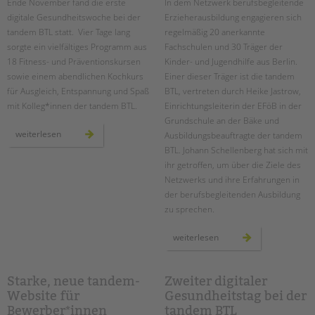
Ende November fand die erste
In dem Netzwerk berufsbegleitende
digitale Gesundheitswoche bei der
Erzieherausbildung engagieren sich
tandem BTL statt. Vier Tage lang
regelmäßig 20 anerkannte
sorgte ein vielfältiges Programm aus
Fachschulen und 30 Träger der
18 Fitness- und Präventionskursen
Kinder- und Jugendhilfe aus Berlin.
sowie einem abendlichen Kochkurs
Einer dieser Träger ist die tandem
für Ausgleich, Entspannung und Spaß
BTL, vertreten durch Heike Jastrow,
mit Kolleg*innen der tandem BTL.
Einrichtungsleiterin der EFöB in der
Grundschule an der Bäke und
erste
weiterlesen
Ausbildungsbeauftragte der tandem
digitale
gesundheitswoche
BTL. Johann Schellenberg hat sich mit
bei
ihr getroffen, um über die Ziele des
der
tandem
Netzwerks und ihre Erfahrungen in
btl
der berufsbegleitenden Ausbildung
zu sprechen.
netzwerk
weiterlesen
berufsbegleitende
erzieherausbildung
Starke, neue tandem-
Zweiter digitaler
Website für
Gesundheitstag bei der
Bewerber*innen
tandem BTL