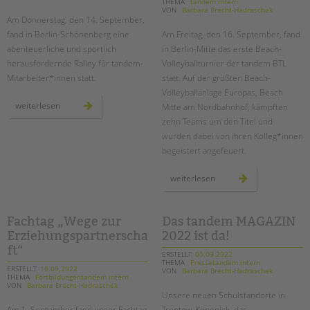
tandem international
THEMA
tandem intern
VON
Barbara Brecht-Hadraschek
Am Donnerstag, den 14. September,
KARRIERE
fand in Berlin-Schönenberg eine
Am Freitag, den 16. September, fand
Stellenangebote
abenteuerliche und sportlich
in Berlin-Mitte das erste Beach-
herausfordernde Ralley für tandem-
Volleyballturnier der tandem BTL
tandem als Arbeitgeberin
Mitarbeiter*innen statt.
statt. Auf der größten Beach-
NEWS/BLOG
Volleyballanlage Europas, Beach
abenteuerliche
weiterlesen
Mitte am Nordbahnhof, kämpften
rallye
unkuerzbar
im
zehn Teams um den Titel und
südgelände
Briefe an Kai
wurden dabei von ihren Kolleg*innen
begeistert angefeuert.
PRESSE
großes
weiterlesen
beach-
volleyballturnier
Magazin
der
tandem
KONTAKT
btl
Fachtag „Wege zur
Das tandem MAGAZIN
Erziehungspartnerscha
2022 ist da!
Impressum
ft“
Datenschutz
ERSTELLT
05.09.2022
THEMA
Pressetandem intern
Hinweisgebersystem
ERSTELLT
16.09.2022
VON
Barbara Brecht-Hadraschek
THEMA
Fortbildungentandem intern
VON
Barbara Brecht-Hadraschek
Intranet
Unsere neuen Schulstandorte in
Am 1. September fand unser Fachtag
Treptow-Köpenick, das