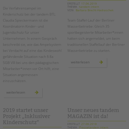
ERSTELLT
17.06.2019
THEMA
tandem intern
Die Verfahrensampel im
VON
Barbara Brecht-Hadraschek
Kinderschutz bei der tandem BTL:
Claudia Spieckermann ist die
Team-Staffel-Lauf der Berliner
Koordinatorin Kinder- und
Wasserbetriebe: Gleich 35
Jugendschutz für unser
sportbegeisterte Mitarbeiter*innen
Unternehmen. In einem Gespräch
hatten sich angemeldet, um beim
beschreibt sie, wie das Ampelsystem
traditionellen Staffellauf der Berliner
bei Verdacht auf eine das Kindeswohl
Wasserbetriebe zu starten.
gefährdende Situation nach § 8a
sieben
weiterlesen
SGB VIII bei uns den pädagogischen
tandem-
Mitarbeiter*innen vor Ort hilft, eine
staffeln
beim
Situation angemessen
20.
lauf
einzuschätzen.
der
berliner
wasserbetriebe
die
weiterlesen
verfahrensampel
im
kinderschutz
2019 startet unser
Unser neues tandem
Projekt „Inklusiver
MAGAZIN ist da!
Kinderschutz“
ERSTELLT
27.06.2018
THEMA
Pressetandem intern