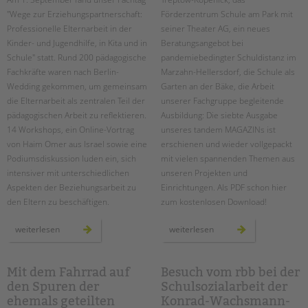
"Wege zur Erziehungspartnerschaft:
Förderzentrum Schule am Park mit
Professionelle Elternarbeit in der
seiner Theater AG, ein neues
Kinder- und Jugendhilfe, in Kita und in
Beratungsangebot bei
Schule" statt. Rund 200 pädagogische
pandemiebedingter Schuldistanz im
Fachkräfte waren nach Berlin-
Marzahn-Hellersdorf, die Schule als
Wedding gekommen, um gemeinsam
Garten an der Bäke, die Arbeit
die Elternarbeit als zentralen Teil der
unserer Fachgruppe begleitende
pädagogischen Arbeit zu reflektieren.
Ausbildung: Die siebte Ausgabe
14 Workshops, ein Online-Vortrag
unseres tandem MAGAZINs ist
von Haim Omer aus Israel sowie eine
erschienen und wieder vollgepackt
Podiumsdiskussion luden ein, sich
mit vielen spannenden Themen aus
intensiver mit unterschiedlichen
unseren Projekten und
Aspekten der Beziehungsarbeit zu
Einrichtungen. Als PDF schon hier
den Eltern zu beschäftigen.
zum kostenlosen Download!
fachtag
das
weiterlesen
weiterlesen
„wege
tandem
zur
magazin
erziehungspartnerschaft“
2022
ist
da!
Mit dem Fahrrad auf
Besuch vom rbb bei der
den Spuren der
Schulsozialarbeit der
ehemals geteilten
Konrad-Wachsmann-