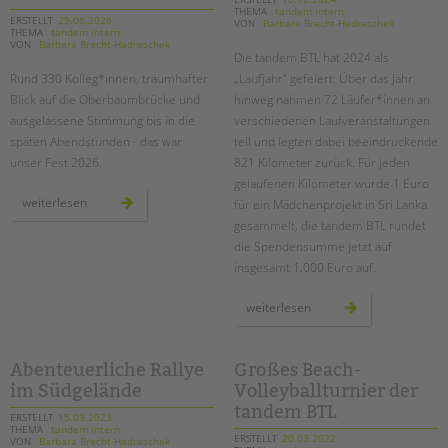
THEMA
tandem intern
ERSTELLT
29.06.2026
VON
Barbara Brecht-Hadraschek
EINGLIEDERUNGSHILFE
THEMA
tandem intern
VON
Barbara Brecht-Hadraschek
Die tandem BTL hat 2024 als
BETREUTES WOHNEN
Rund 330 Kolleg*innen, traumhafter
„Laufjahr“ gefeiert: Über das Jahr
Suchen
Blick auf die Oberbaumbrücke und
hinweg nahmen 72 Läufer*innen an
ausgelassene Stimmung bis in die
verschiedenen Laufveranstaltungen
TANDEM BTL AKADEMIE
späten Abendstunden - das war
teil und legten dabei beeindruckende
Zertfikatskurse
unser Fest 2026.
821 Kilometer zurück. Für jeden
gelaufenen Kilometer wurde 1 Euro
Seminarkalender
sommer,
weiterlesen
für ein Mädchenprojekt in Sri Lanka
Seminarräume
sonne,
spreeufer:
gesammelt, die tandem BTL rundet
das
die Spendensumme jetzt auf
war
STADTTEILARBEIT
unser
insgesamt 1.000 Euro auf.
tandem
btl
PROFIL | LEITBILD
sommerfest
unser
weiterlesen
2026!
laufjahr
Bereiche im Überblick
–
mit
Kinder- und Jugendschutz
sportlichem
teamgeist
Abenteuerliche Rallye
Großes Beach-
Unsere Videos
durch
im Südgelände
Volleyballturnier der
berlin
Gesellschafter VdK
tandem BTL
ERSTELLT
15.09.2023
schoolcoach BTL
THEMA
tandem intern
ERSTELLT
20.09.2022
VON
Barbara Brecht-Hadraschek