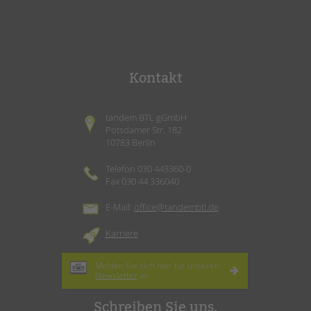
Kontakt
tandem BTL gGmbH
Potsdamer Str. 182
10783 Berlin
Telefon 030 443360-0
Fax 030 44 336040
E-Mail:
office@tandembtl.de
Karriere
Melden Sie sich hier für unseren
Newsletter
an.
Schreiben Sie uns.