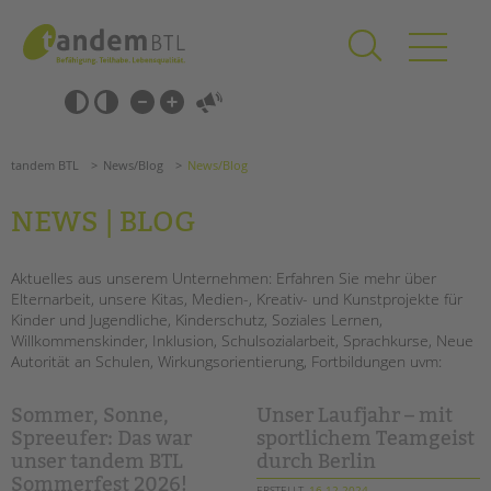
Zum
Navigation
Inhalt
überspringen
springen
Navigation
Barrierefrei-
überspringen
Einstellungen
überspringen
ANGEBOTE
tandem BTL
News/Blog
News/Blog
KITA & FRÜHE HILFEN
NEWS | BLOG
SCHULE & GANZTAG
Grundschulen
Aktuelles aus unserem Unternehmen: Erfahren Sie mehr über
Elternarbeit, unsere Kitas, Medien-, Kreativ- und Kunstprojekte für
Oberschulen
Kinder und Jugendliche, Kinderschutz, Soziales Lernen,
Förderzentren
Willkommenskinder, Inklusion, Schulsozialarbeit, Sprachkurse, Neue
Kollegs
Autorität an Schulen, Wirkungsorientierung, Fortbildungen uvm:
EFöB
Schulbezogene Sozialarbeit
Sommer, Sonne,
Unser Laufjahr – mit
Tagesgruppen
Spreeufer: Das war
sportlichem Teamgeist
unser tandem BTL
durch Berlin
HILFEN ZUR ERZIEHUNG
Sommerfest 2026!
ERSTELLT
16.12.2024