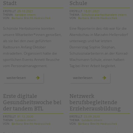
Stadt
Schule
ERSTELLT
29.10.2021
ERSTELLT
18.01.2021
THEMA
tandem intern
THEMA
Schulsozialarbeittandem intern
VON
Barbara Brecht-Hadraschek
VON
Barbara Brecht-Hadraschek
Schönste Herbstsonne konnten
Eine Reporterin des rbb war für die
unsere Mitarbeiter*innen genießen,
Abendschau in Marzahn-Hellersdorf
als sie bei den zwei geführten
unterwegs und hat letzten
Radtouren Anfang Oktober
Donnerstag Sophie Stephan,
mitradelten. Organisiert hatte die
Schulsozialarbeiterin an der Konrad-
sportlichen Events Annett Reusche
Wachsmann-Schule, einen halben
vom Personalmanagement.
Tag bei ihrer Arbeit begleitet.
mit
besuch
weiterlesen
weiterlesen
dem
vom
fahrrad
rbb
auf
bei
den
der
spuren
schulsozialarbeit
Erste digitale
Netzwerk
der
der
Gesundheitswoche bei
berufsbegleitende
ehemals
konrad-
geteilten
wachsmann-
der tandem BTL
Erzieherausbildung
stadt
schule
ERSTELLT
01.12.2020
ERSTELLT
23.09.2020
THEMA
tandem intern
THEMA
tandem intern
VON
Barbara Brecht-Hadraschek
VON
Barbara Brecht-Hadraschek