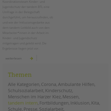
Koordinationsteam Kinder- und
Jugendschutz der tandem BTL eine
EINGLIEDERUNGSHILFE
Umfrage in der Belegschaft
durchgeführt, um herauszufinden, ob
BETREUTES WOHNEN
und wie der Inklusionsgedanke aus
dem tandem-Leitbild auch von den
TANDEM BTL AKADEMIE
Mitarbeiter*innen in der Arbeit im
Kinder- und Jugendschutz
Zertfikatskurse
mitgetragen und gelebt wird. Die
Seminarkalender
Ergebnisse liegen jetzt vor.
Seminarräume
umfrage
weiterlesen
zum
STADTTEILARBEIT
kinder-
und
jugendschutz
inklusiv
PROFIL | LEITBILD
Themen
Bereiche im Überblick
Alle Kategorien
Corona
Ambulante Hilfen
Kinder- und Jugendschutz
Schulsozialarbeit
Kinderschutz
Unsere Videos
Menschen im Harzer Kiez
Messen
Gesellschafter VdK
tandem intern
Fortbildungen
Inklusion
Kita
schoolcoach BTL
Schule
Presse
Sozialarbeit