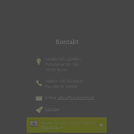
Kontakt
tandem BTL gGmbH
Potsdamer Str. 182
10783 Berlin
Telefon 030 443360-0
Fax 030 44 336040
E-Mail:
office@tandembtl.de
Karriere
Melden Sie sich hier für unseren
Newsletter
an.