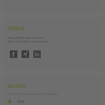
tandem international
KARRIERE
Stellenangebote
tandem als Arbeitgeberin
Teilen
NEWS/BLOG
Ihnen gefällt, was Sie lesen?
unkuerzbar
Dann teilen Sie es mit anderen!
Briefe an Kai
Facebook
Xing
LinkedIn
PRESSE
Magazin
KONTAKT
Impressum
Archiv
Datenschutz
Hinweisgebersystem
Hier finden Sie Artikel aus den Monaten
Intranet
2026