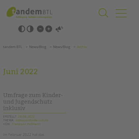
Zum
Navigation
Inhalt
überspringen
springen
Navigation
Barrierefrei-
überspringen
Einstellungen
überspringen
ANGEBOTE
tandem BTL
News/Blog
News/Blog
Archiv
KITA & FRÜHE HILFEN
SCHULE & GANZTAG
Juni 2022
Grundschulen
Oberschulen
Förderzentren
Umfrage zum Kinder-
Kollegs
und Jugendschutz
inklusiv
EFöB
Schulbezogene Sozialarbeit
ERSTELLT
28.06.2022
THEMA
InklusionKinderschutz
Tagesgruppen
VON
Franziska Hofmann
Suchen
HILFEN ZUR ERZIEHUNG
Im Februar 2022 hat das