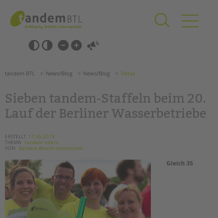
Zum
Navigation
Inhalt
überspringen
springen
Navigation
Barrierefrei-
überspringen
Einstellungen
überspringen
ANGEBOTE
tandem BTL
News/Blog
News/Blog
Detail
KITA & FRÜHE HILFEN
Sieben tandem-Staffeln beim 20.
SCHULE & GANZTAG
Lauf der Berliner Wasserbetriebe
Grundschulen
Oberschulen
ERSTELLT
17.06.2019
THEMA
tandem intern
Förderzentren
VON
Barbara Brecht-Hadraschek
Kollegs
Gleich 35
EFöB
Schulbezogene Sozialarbeit
Tagesgruppen
HILFEN ZUR ERZIEHUNG