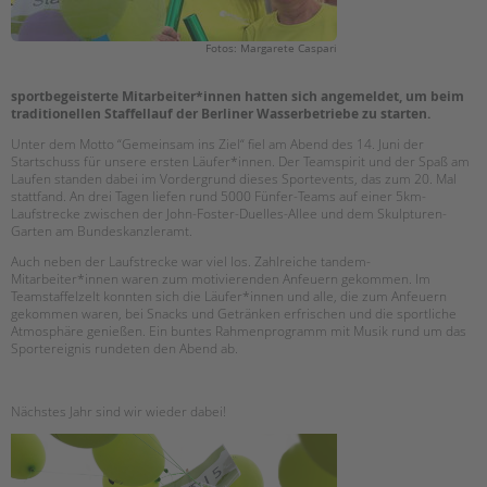
Suchen
EINGLIEDERUNGSHILFE
Fotos: Margarete Caspari
BETREUTES WOHNEN
sportbegeisterte Mitarbeiter*innen hatten sich angemeldet, um beim
traditionellen Staffellauf der Berliner Wasserbetriebe zu starten.
TANDEM BTL AKADEMIE
Unter dem Motto “Gemeinsam ins Ziel“ fiel am Abend des 14. Juni der
Startschuss für unsere ersten Läufer*innen. Der Teamspirit und der Spaß am
Zertfikatskurse
Laufen standen dabei im Vordergrund dieses Sportevents, das zum 20. Mal
stattfan
d. An drei Tagen liefen rund 5000 Fünfer-Teams auf einer 5km-
Seminarkalender
Laufstrecke zwischen der John-Foster-Duelles-Allee und dem Skulpturen-
Seminarräume
Garten am Bundeskanzleramt.
Auch neben der Laufstrecke war viel los. Zahlreiche tandem-
STADTTEILARBEIT
Mitarbeiter*innen waren zum motivierenden Anfeuern gekommen. Im
Teamstaffelzelt konnten sich die Läufer*innen und alle, die zum Anfeuern
gekommen waren, bei Snacks und Getränken erfrischen und die sportliche
PROFIL | LEITBILD
Atmosphäre genießen. Ein buntes Rahmenprogramm mit Musik rund um das
Sportereignis rundeten den Abend ab.
Bereiche im Überblick
Kinder- und Jugendschutz
Unsere Videos
Nächstes Jahr sind wir wieder dabei!
Gesellschafter VdK
schoolcoach BTL