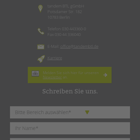
tandem BTL gGmbH
Potsdamer Str. 182
10783 Berlin
Telefon 030 443360-0
Fax 030 44 336040
E-Mail:
office@tandembtl.de
Karriere
Melden Sie sich hier für unseren
Newsletter
an.
Schreiben Sie uns.