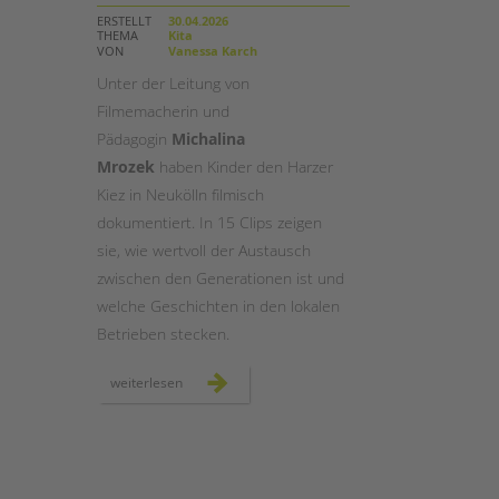
ERSTELLT
30.04.2026
THEMA
Kita
STADTTEILARBEIT
VON
Vanessa Karch
Unter der Leitung von
Filmemacherin und
Pädagogin
Michalina
Mrozek
haben Kinder den Harzer
Kiez in Neukölln filmisch
dokumentiert. In 15 Clips zeigen
sie, wie wertvoll der Austausch
zwischen den Generationen ist und
welche Geschichten in den lokalen
Betrieben stecken.
jung
weiterlesen
trifft
alt
im
harzer
kiez:
ein
projekt
im