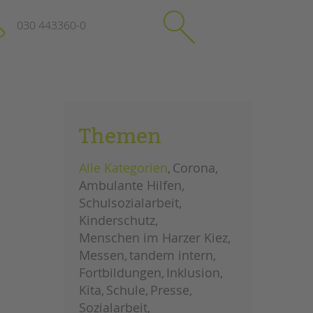
030 443360-0
schließen
KONTAKT
Themen
Suchen
e
Impressum
Alle Kategorien
Corona
itgeberin
Datenschutz
Ambulante Hilfen
Hinweisgebersystem
Schulsozialarbeit
Intranet
Kinderschutz
Menschen im Harzer Kiez
Messen
tandem intern
Fortbildungen
Inklusion
Kita
Schule
Presse
Sozialarbeit