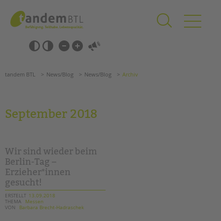
Zum
Navigation
Inhalt
überspringen
springen
Navigation
Barrierefrei-
überspringen
Einstellungen
überspringen
ANGEBOTE
tandem BTL
News/Blog
News/Blog
Archiv
KITA & FRÜHE HILFEN
SCHULE & GANZTAG
September 2018
Grundschulen
Oberschulen
Förderzentren
Wir sind wieder beim
Kollegs
Berlin-Tag –
Erzieher*innen
EFöB
gesucht!
Schulbezogene Sozialarbeit
Tagesgruppen
ERSTELLT
13.09.2018
THEMA
Messen
VON
Barbara Brecht-Hadraschek
HILFEN ZUR ERZIEHUNG