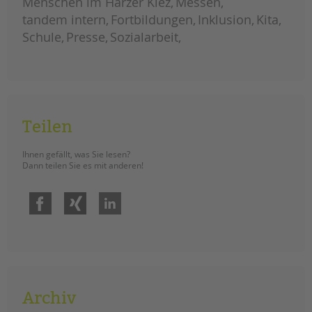
Menschen im Harzer Kiez
Messen
im
system
tandem intern
Fortbildungen
Inklusion
Kita
schule
Schule
Presse
Sozialarbeit
Teilen
Ihnen gefällt, was Sie lesen?
Dann teilen Sie es mit anderen!
Facebook
Xing
LinkedIn
Archiv