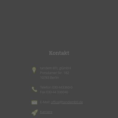
Kontakt
tandem BTL gGmbH
Potsdamer Str. 182
10783 Berlin
Telefon 030 443360-0
Fax 030 44 336040
E-Mail:
office@tandembtl.de
Karriere