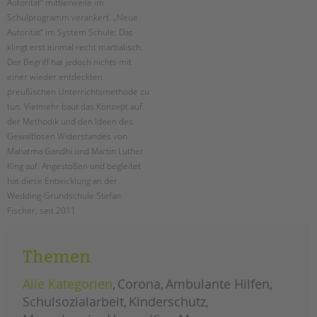
Autorität“ mittlerweile im
Schulprogramm verankert. „Neue
Autorität“ im System Schule: Das
klingt erst einmal recht martialisch.
Der Begriff hat jedoch nichts mit
einer wieder entdeckten
preußischen Unterrichtsmethode zu
tun. Vielmehr baut das Konzept auf
der Methodik und den Ideen des
Gewaltlosen Widerstandes von
Mahatma Gandhi und Martin Luther
King auf. Angestoßen und begleitet
hat diese Entwicklung an der
Wedding-Grundschule Stefan
Fischer, seit 2011
Schulsozialarbeiter für die tandem
BTL. In einem Interview gibt er einen
Themen
Einblick in das Thema.
Alle Kategorien
Corona
Ambulante Hilfen
stärke
weiterlesen
statt
Schulsozialarbeit
Kinderschutz
macht:
„neue
autorität“