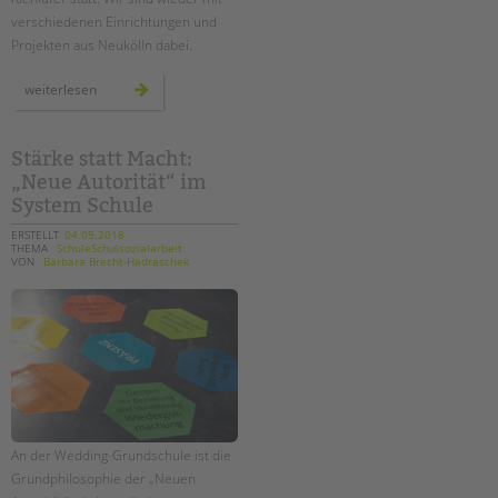
tandem international
verschiedenen Einrichtungen und
KARRIERE
Projekten aus Neukölln dabei.
Stellenangebote
6.
weiterlesen
harzer
tandem als Arbeitgeberin
kiezfest
in
neukölln
NEWS/BLOG
Stärke statt Macht:
„Neue Autorität“ im
unkuerzbar
System Schule
Briefe an Kai
ERSTELLT
04.09.2018
THEMA
SchuleSchulsozialarbeit
VON
Barbara Brecht-Hadraschek
PRESSE
Magazin
KONTAKT
Impressum
Datenschutz
Hinweisgebersystem
An der Wedding-Grundschule ist die
Intranet
Grundphilosophie der „Neuen