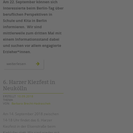
Am 22. September können sich
Suchen
Interessierte beim Berlin-Tag über
EINGLIEDERUNGSHILFE
beruflichen Perspektiven in
Schule und Kita in Berlin
BETREUTES WOHNEN
informieren. Wir sind
mittlerweile zum dritten Mal mit
TANDEM BTL AKADEMIE
einem Informationsstand dabei
und suchen vor allem engagierte
Zertfikatskurse
Erzieher*innen.
Seminarkalender
Seminarräume
wir
weiterlesen
sind
wieder
beim
STADTTEILARBEIT
berlin-
tag
6. Harzer Kiezfest in
–
Neukölln
PROFIL | LEITBILD
erzieher*innen
gesucht!
ERSTELLT
10.09.2018
Bereiche im Überblick
THEMA
VON
Barbara Brecht-Hadraschek
Kinder- und Jugendschutz
Unsere Videos
Am 14. September 2018 zwischen
Gesellschafter VdK
14-18 Uhr findet das 6. Harzer
Kiezfest in der Elsenstraße beim
schoolcoach BTL
Kiehlufer statt. Wir sind wieder mit