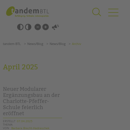
Zum
Navigation
Inhalt
überspringen
springen
Navigation
Barrierefrei-
überspringen
Einstellungen
überspringen
ANGEBOTE
tandem BTL
News/Blog
News/Blog
Archiv
KITA & FRÜHE HILFEN
SCHULE & GANZTAG
April 2025
Grundschulen
Oberschulen
Förderzentren
Neuer Modularer
Kollegs
Ergänzungsbau an der
Charlotte-Pfeffer-
EFöB
Schule feierlich
Schulbezogene Sozialarbeit
eröffnet
Tagesgruppen
ERSTELLT
07.04.2025
THEMA
HILFEN ZUR ERZIEHUNG
Suchen
VON
Barbara Brecht-Hadraschek