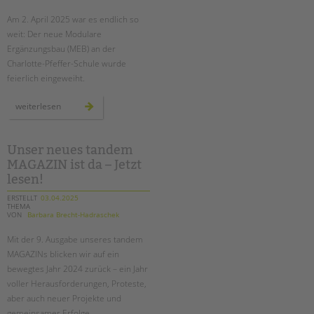
Am 2. April 2025 war es endlich so
EINGLIEDERUNGSHILFE
weit: Der neue Modulare
Ergänzungsbau (MEB) an der
BETREUTES WOHNEN
Charlotte-Pfeffer-Schule wurde
feierlich eingeweiht.
TANDEM BTL AKADEMIE
neuer
weiterlesen
Zertfikatskurse
modularer
ergänzungsbau
Seminarkalender
an
der
Seminarräume
charlotte-
Unser neues tandem
pfeffer-
MAGAZIN ist da – Jetzt
schule
feierlich
STADTTEILARBEIT
lesen!
eröffnet
ERSTELLT
03.04.2025
THEMA
PROFIL | LEITBILD
VON
Barbara Brecht-Hadraschek
Bereiche im Überblick
Mit der 9. Ausgabe unseres tandem
Kinder- und Jugendschutz
MAGAZINs blicken wir auf ein
Unsere Videos
bewegtes Jahr 2024 zurück – ein Jahr
Gesellschafter VdK
voller Herausforderungen, Proteste,
aber auch neuer Projekte und
schoolcoach BTL
gemeinsamer Erfolge.