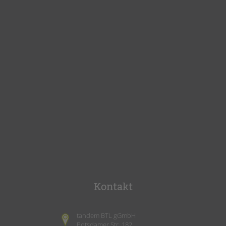
Kontakt
tandem BTL gGmbH
Potsdamer Str. 182