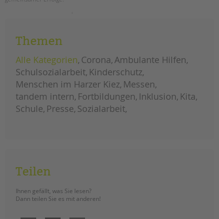
tandem international
unser
weiterlesen
KARRIERE
neues
tandem
Stellenangebote
magazin
Themen
ist
tandem als Arbeitgeberin
da
–
Alle Kategorien
Corona
Ambulante Hilfen
jetzt
NEWS/BLOG
lesen!
Schulsozialarbeit
Kinderschutz
Menschen im Harzer Kiez
Messen
unkuerzbar
tandem intern
Fortbildungen
Inklusion
Kita
Briefe an Kai
Schule
Presse
Sozialarbeit
PRESSE
Magazin
KONTAKT
Impressum
Teilen
Datenschutz
Hinweisgebersystem
Ihnen gefällt, was Sie lesen?
Dann teilen Sie es mit anderen!
Intranet