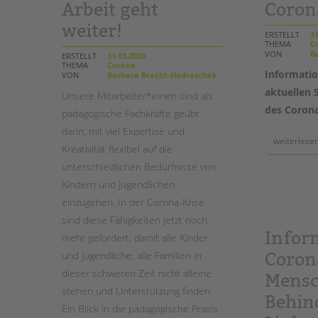
Arbeit geht
Coron
weiter!
STADTTEILARBEIT
ERSTELLT
31
THEMA
Co
VON
Ba
ERSTELLT
31.03.2020
THEMA
Corona
Informatio
VON
Barbara Brecht-Hadraschek
aktuellen 
Unsere Mitarbeiter*innen sind als
des Corona
pädagogische Fachkräfte geübt
darin, mit viel Expertise und
weiterlese
Kreativität flexibel auf die
unterschiedlichen Bedürfnisse von
Kindern und Jugendlichen
einzugehen. In der Corona-Krise
sind diese Fähigkeiten jetzt noch
Infor
mehr gefordert, damit alle Kinder
und Jugendliche, alle Familien in
Coron
dieser schweren Zeit nicht alleine
Mensc
stehen und Unterstützung finden.
Behin
Ein Blick in die pädagogische Praxis