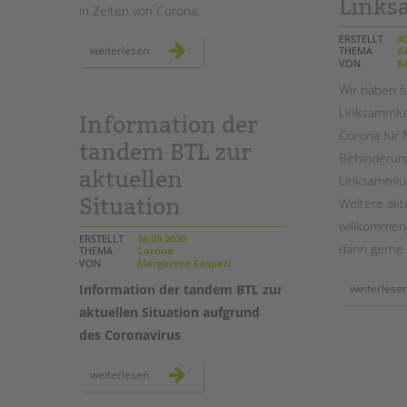
Link
in Zeiten von Corona.
ERSTELLT
30
ob
weiterlesen
THEMA
Am
in
VON
Ba
den
familien,
Wir haben fü
in
der
Linksammlun
notbetreuung
Information der
oder
Corona für
virtuell:
tandem BTL zur
die
Behinderun
pädagogische
arbeit
aktuellen
Linksammlun
geht
weiter!
Situation
Weitere aktu
willkommen
ERSTELLT
16.03.2020
dann gerne 
THEMA
Corona
VON
Margarete Caspari
Information der tandem BTL zur
weiterlese
aktuellen Situation aufgrund
des Coronavirus
information
weiterlesen
der
tandem
btl