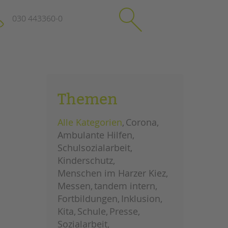
030 443360-0
schließen
KONTAKT
Themen
Suchen
e
Impressum
Alle Kategorien
Corona
itgeberin
Datenschutz
Ambulante Hilfen
Hinweisgebersystem
Schulsozialarbeit
Intranet
Kinderschutz
Menschen im Harzer Kiez
Messen
tandem intern
Fortbildungen
Inklusion
Kita
Schule
Presse
Sozialarbeit