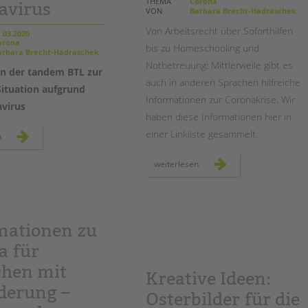
Magazin
THEMA
Corona
avirus
VON
Barbara Brecht-Hadraschek
Von Arbeitsrecht über Soforthilfen
.03.2020
rona
bis zu Homeschooling und
rbara Brecht-Hadraschek
Notbetreuung: Mittlerweile gibt es
n der tandem BTL zur
auch in anderen Sprachen hilfreiche
Situation aufgrund
Informationen zur Coronakrise. Wir
virus
haben diese Informationen hier in
einer Linkliste gesammelt.
information
n
der
tandem
btl
mehrsprachige
weiterlesen
zur
informationen
aktuellen
zur
situation
coronakrise
aufgrund
-
des
linktipps
coronavirus
mationen zu
a für
hen mit
Kreative Ideen:
derung –
Osterbilder für die