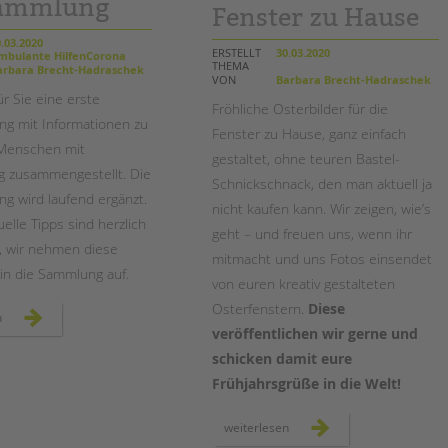
sammlung
Fenster zu Hause
.03.2020
ERSTELLT
30.03.2020
bulante HilfenCorona
THEMA
rbara Brecht-Hadraschek
VON
Barbara Brecht-Hadraschek
r Sie eine erste
Fröhliche Osterbilder für die
g mit Informationen zu
Fenster zu Hause, ganz einfach
 Menschen mit
gestaltet, ohne teuren Bastel-
g zusammengestellt. Die
Schnickschnack, den man aktuell ja
g wird laufend ergänzt.
nicht kaufen kann. Wir zeigen, wie’s
elle Tipps sind herzlich
geht – und freuen uns, wenn ihr
, wir nehmen diese
mitmacht und uns Fotos einsendet
in die Sammlung auf.
von euren kreativ gestalteten
Osterfenstern.
Diese
informationen
n
zu
veröffentlichen wir gerne und
corona
für
schicken damit eure
menschen
mit
Frühjahrsgrüße in die Welt!
behinderung
–
linksammlung
kreative
weiterlesen
ideen: