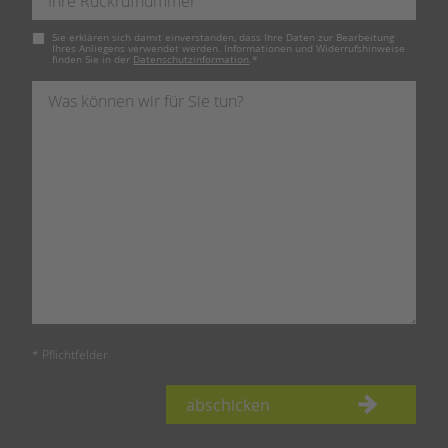
Pflichtfeld
Sie erklären sich damit einverstanden, dass Ihre Daten zur Bearbeitung
Ihres Anliegens verwendet werden. Informationen und Widerrufshinweise
finden Sie in der
Datenschutzinformation
.
*
* Pflichtfelder
abschicken