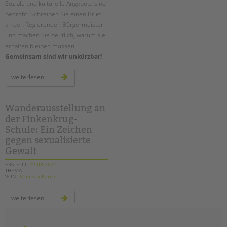
Soziale und kulturelle Angebote sind
bedroht! Schreiben Sie einen Brief
EINGLIEDERUNGSHILFE
an den Regierenden Bürgermeister
und machen Sie deutlich, warum sie
BETREUTES WOHNEN
erhalten bleiben müssen.
Gemeinsam sind wir unkürzbar!
TANDEM BTL AKADEMIE
#briefeankai
weiterlesen
Zertfikatskurse
–
briefaktion
Seminarkalender
für
die
Seminarräume
soziale
Wanderausstellung an
zukunft
der Finkenkrug-
unserer
stadt
STADTTEILARBEIT
Schule: Ein Zeichen
gegen sexualisierte
Gewalt
PROFIL | LEITBILD
ERSTELLT
24.03.2025
Bereiche im Überblick
THEMA
VON
Vanessa Karch
Kinder- und Jugendschutz
Unsere Videos
wanderausstellung
weiterlesen
an
Gesellschafter VdK
der
finkenkrug-
schoolcoach BTL
schule: