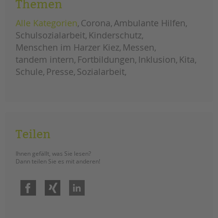
ein
tandem international
Themen
zeichen
gegen
sexualisierte
KARRIERE
Alle Kategorien
Corona
Ambulante Hilfen
gewalt
Schulsozialarbeit
Kinderschutz
Stellenangebote
Menschen im Harzer Kiez
Messen
tandem als Arbeitgeberin
tandem intern
Fortbildungen
Inklusion
Kita
NEWS/BLOG
Schule
Presse
Sozialarbeit
unkuerzbar
Briefe an Kai
PRESSE
Teilen
Magazin
KONTAKT
Ihnen gefällt, was Sie lesen?
Dann teilen Sie es mit anderen!
Impressum
Datenschutz
Facebook
Xing
LinkedIn
Hinweisgebersystem
Intranet