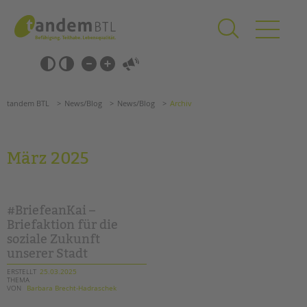
Zum
Navigation
Inhalt
überspringen
springen
Navigation
Barrierefrei-
überspringen
Einstellungen
überspringen
ANGEBOTE
tandem BTL
News/Blog
News/Blog
Archiv
KITA & FRÜHE HILFEN
SCHULE & GANZTAG
März 2025
Grundschulen
Oberschulen
Förderzentren
#BriefeanKai –
Kollegs
Briefaktion für die
soziale Zukunft
EFöB
unserer Stadt
Schulbezogene Sozialarbeit
Tagesgruppen
ERSTELLT
25.03.2025
THEMA
VON
Barbara Brecht-Hadraschek
HILFEN ZUR ERZIEHUNG
Suchen