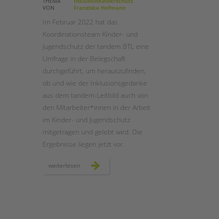
THEMA
InklusionKinderschutz
VON
Franziska Hofmann
STADTTEILARBEIT
Im Februar 2022 hat das
Koordinationsteam Kinder- und
Jugendschutz der tandem BTL eine
Umfrage in der Belegschaft
durchgeführt, um herauszufinden,
ob und wie der Inklusionsgedanke
aus dem tandem-Leitbild auch von
den Mitarbeiter*innen in der Arbeit
im Kinder- und Jugendschutz
mitgetragen und gelebt wird. Die
Ergebnisse liegen jetzt vor.
umfrage
weiterlesen
zum
kinder-
und
jugendschutz
inklusiv