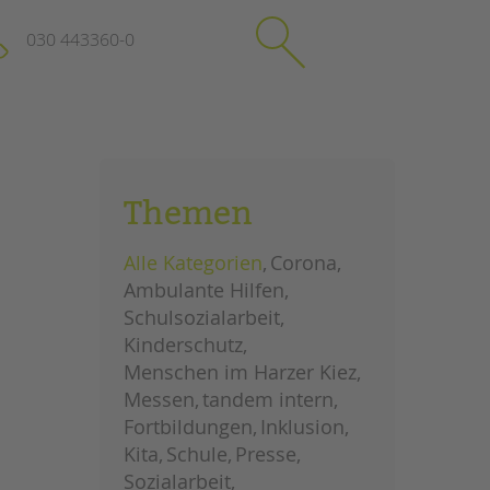
030 443360-0
schließen
KONTAKT
Themen
Suchen
e
Impressum
Alle Kategorien
Corona
itgeberin
Datenschutz
Ambulante Hilfen
Hinweisgebersystem
Schulsozialarbeit
Intranet
Kinderschutz
Menschen im Harzer Kiez
Messen
tandem intern
Fortbildungen
Inklusion
Kita
Schule
Presse
Sozialarbeit