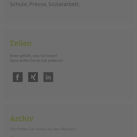
tandem international
Schule
Presse
Sozialarbeit
KARRIERE
Stellenangebote
tandem als Arbeitgeberin
NEWS/BLOG
Teilen
unkuerzbar
Ihnen gefällt, was Sie lesen?
Briefe an Kai
Dann teilen Sie es mit anderen!
Facebook
Xing
LinkedIn
PRESSE
Magazin
KONTAKT
Impressum
Datenschutz
Archiv
Hinweisgebersystem
Intranet
Hier finden Sie Artikel aus den Monaten