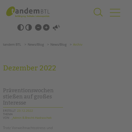
Zum
Navigation
Inhalt
überspringen
springen
Navigation
Barrierefrei-
überspringen
Einstellungen
überspringen
ANGEBOTE
tandem BTL
News/Blog
News/Blog
Archiv
KITA & FRÜHE HILFEN
SCHULE & GANZTAG
Dezember 2022
Grundschulen
Oberschulen
Förderzentren
Präventionswochen
Kollegs
stießen auf großes
Interesse
EFöB
Schulbezogene Sozialarbeit
ERSTELLT
23.12.2022
THEMA
Tagesgruppen
VON
_Admin B.Brecht-Hadraschek
HILFEN ZUR ERZIEHUNG
Suchen
Trotz Vorweihnachtsstress und