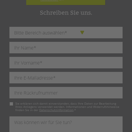
Schreiben Sie uns.
Pflichtfeld
Sie erklären sich damit einverstanden, dass Ihre Daten zur Bearbeitung
Ihres Anliegens verwendet werden. Informationen und Widerrufshinweise
finden Sie in der
Datenschutzinformation
.
*