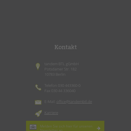
Kontakt
tandem BTL gGmbH
Potsdamer Str. 182
10783 Berlin
Telefon 030 443360-0
Fax 030 44 336040
E-Mail:
office@tandembtl.de
Karriere
Melden Sie sich hier für unseren
Newsletter
an.