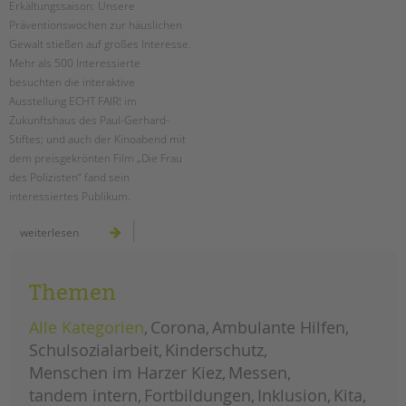
Erkältungssaison: Unsere
Präventionswochen zur häuslichen
EINGLIEDERUNGSHILFE
Gewalt stießen auf großes Interesse.
Mehr als 500 Interessierte
BETREUTES WOHNEN
besuchten die interaktive
Ausstellung ECHT FAIR! im
TANDEM BTL AKADEMIE
Zukunftshaus des Paul-Gerhard-
Stiftes; und auch der Kinoabend mit
Zertfikatskurse
dem preisgekrönten Film „Die Frau
Seminarkalender
des Polizisten“ fand sein
Seminarräume
interessiertes Publikum.
STADTTEILARBEIT
präventionswochen
weiterlesen
stießen
auf
großes
PROFIL | LEITBILD
interesse
Themen
Bereiche im Überblick
Kinder- und Jugendschutz
Alle Kategorien
Corona
Ambulante Hilfen
Unsere Videos
Schulsozialarbeit
Kinderschutz
Gesellschafter VdK
Menschen im Harzer Kiez
Messen
schoolcoach BTL
tandem intern
Fortbildungen
Inklusion
Kita