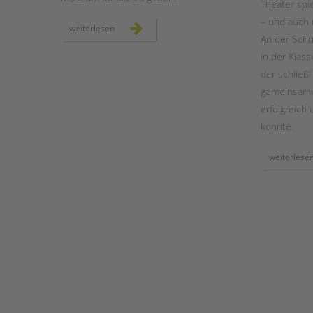
Theater spi
– und auch
ambulante
weiterlesen
hilfen:
An der Schu
deutsches
technikmuseum
in der Klas
inklusiv
der schließl
gemeinsame
erfolgreich
konnte.
weiterlese