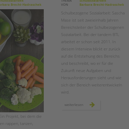
Magazin
hulsozialarbeit
THEMA
Schulsozialarbeit
rbara Brecht-Hadraschek
VON
Barbara Brecht-Hadraschek
Schulbezogene Sozialarbeit: Sascha
Mase ist seit zweieinhalb Jahren
Bereichsleiter der Schulbezogenen
Sozialarbeit. Bei der tandem BTL
arbeitet er schon seit 2011. In
diesem Interview blickt er zurück
auf die Entstehung des Bereichs
und beschreibt, wo er für die
Zukunft neue Aufgaben und
Herausforderungen sieht und wie
sich der Bereich weiterentwickeln
wird.
herausforderungen
weiterlesen
und
chancen
für
Ein Projekt, bei dem die
die
schulsozialarbeit
en rappen, tanzen,