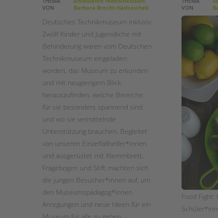
THEMA
Ambulante HilfenInklusion
THEMA
Sc
VON
Barbara Brecht-Hadraschek
VON
Ba
STADTTEILARBEIT
Deutsches Technikmuseum inklusiv:
Zwölf Kinder und Jugendliche mit
Behinderung waren vom Deutschen
Technikmuseum eingeladen
worden, das Museum zu erkunden
und mit neugierigem Blick
herauszufinden, welche Bereiche
für sie besonders spannend sind
und wo sie vermittelnde
Unterstützung brauchen. Begleitet
von unseren Einzelfallhelfer*innen
und ausgerüstet mit Klemmbrett,
Fragebogen und Stift machten sich
die jungen Besucher*innen auf, um
den Museumspädagog*innen
Food Fight: 
Anregungen und neue Ideen für ein
Schüler*inn
Museum für alle zu geben.