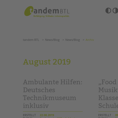
Zum
Navigation
Inhalt
überspringen
springen
Barrierefre
Einstellun
tandem BTL
News/Blog
News/Blog
Archiv
übersprin
Navigation
überspringen
SUCHE
tandem BTL
News/Blog
News/Blog
Archiv
ANGEBOTE
August 2019
KITA & FRÜHE HILFEN
HILFEN ZUR ERZIE
SCHULE & GANZTAG
EINGLIEDERUNGSHI
Ambulante Hilfen:
„Food 
Grundschulen
BETREUTES WOHNE
Oberschulen
Deutsches
Musik
Förderzentren
Technikmuseum
Klasse
TANDEM BTL AKADE
Kollegs
inklusiv
Schul
EFöB
Zertfikatskurse
Schulbezogene Sozialarbeit
Seminarkalender
ERSTELLT
22.08.2019
ERSTELLT
09
Tagesgruppen
Seminarräume