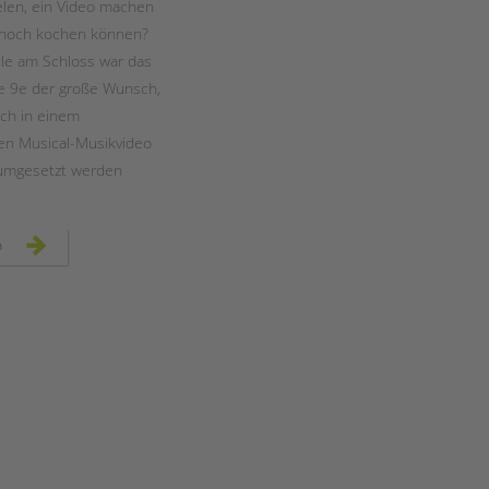
elen, ein Video machen
 noch kochen können?
le am Schloss war das
se 9e der große Wunsch,
ich in einem
n Musical-Musikvideo
 umgesetzt werden
„food
n
fight“
–
ein
musikvideo
der
klasse
9e
an
der
schule
am
schloss