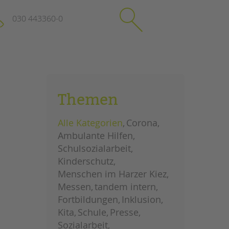
030 443360-0
schließen
KONTAKT
Themen
Suchen
e
Impressum
Alle Kategorien
Corona
itgeberin
Datenschutz
Ambulante Hilfen
Hinweisgebersystem
Schulsozialarbeit
Intranet
Kinderschutz
Menschen im Harzer Kiez
Messen
tandem intern
Fortbildungen
Inklusion
Kita
Schule
Presse
Sozialarbeit