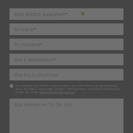
Pflichtfeld
Sie erklären sich damit einverstanden, dass Ihre Daten zur Bearbeitung
Ihres Anliegens verwendet werden. Informationen und Widerrufshinweise
finden Sie in der
Datenschutzinformation
.
*