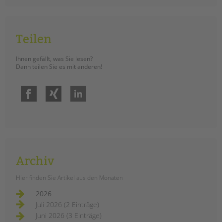
tandem international
KARRIERE
Stellenangebote
Teilen
tandem als Arbeitgeberin
Ihnen gefällt, was Sie lesen?
NEWS/BLOG
Dann teilen Sie es mit anderen!
unkuerzbar
Facebook
Xing
LinkedIn
Briefe an Kai
PRESSE
Magazin
KONTAKT
Archiv
Impressum
Hier finden Sie Artikel aus den Monaten
Datenschutz
Hinweisgebersystem
2026
Juli 2026 (2 Einträge)
Intranet
Juni 2026 (3 Einträge)