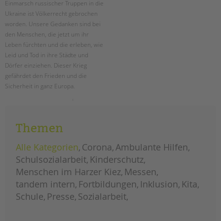
Einmarsch russischer Truppen in die
Ukraine ist Völkerrecht gebrochen
EINGLIEDERUNGSHILFE
worden. Unsere Gedanken sind bei
den Menschen, die jetzt um ihr
BETREUTES WOHNEN
Leben fürchten und die erleben, wie
Leid und Tod in ihre Städte und
TANDEM BTL AKADEMIE
Dörfer einziehen. Dieser Krieg
gefährdet den Frieden und die
Zertfikatskurse
Sicherheit in ganz Europa.
Seminarkalender
Seminarräume
solidarität
weiterlesen
mit
der
ukraine
STADTTEILARBEIT
Themen
Alle Kategorien
Corona
Ambulante Hilfen
PROFIL | LEITBILD
Schulsozialarbeit
Kinderschutz
Bereiche im Überblick
Menschen im Harzer Kiez
Messen
Kinder- und Jugendschutz
tandem intern
Fortbildungen
Inklusion
Kita
Unsere Videos
Schule
Presse
Sozialarbeit
Gesellschafter VdK
schoolcoach BTL