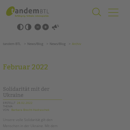
Zum
Navigation
Inhalt
überspringen
springen
Navigation
Barrierefrei-
überspringen
Einstellungen
überspringen
ANGEBOTE
tandem BTL
News/Blog
News/Blog
Archiv
KITA & FRÜHE HILFEN
SCHULE & GANZTAG
Februar 2022
Grundschulen
Oberschulen
Förderzentren
Solidarität mit der
Kollegs
Ukraine
EFöB
ERSTELLT
28.02.2022
THEMA
Schulbezogene Sozialarbeit
VON
Barbara Brecht-Hadraschek
Tagesgruppen
Unsere volle Solidarität gilt den
Suchen
HILFEN ZUR ERZIEHUNG
Menschen in der Ukraine. Mit dem