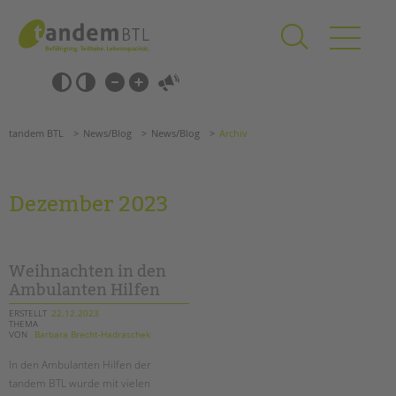
Zum
Navigation
Inhalt
überspringen
springen
Navigation
Barrierefrei-
überspringen
Einstellungen
überspringen
ANGEBOTE
tandem BTL
News/Blog
News/Blog
Archiv
KITA & FRÜHE HILFEN
SCHULE & GANZTAG
Dezember 2023
Grundschulen
Oberschulen
Förderzentren
Weihnachten in den
Kollegs
Ambulanten Hilfen
EFöB
ERSTELLT
22.12.2023
THEMA
Schulbezogene Sozialarbeit
VON
Barbara Brecht-Hadraschek
Tagesgruppen
In den Ambulanten Hilfen der
HILFEN ZUR ERZIEHUNG
tandem BTL wurde mit vielen
Suchen