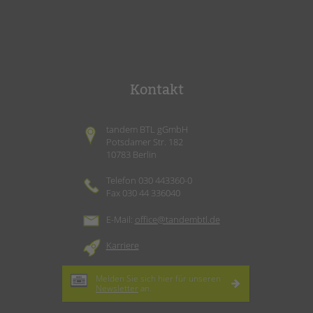
Kontakt
tandem BTL gGmbH
Potsdamer Str. 182
10783 Berlin
Telefon 030 443360-0
Fax 030 44 336040
E-Mail:
office@tandembtl.de
Karriere
Melden Sie sich hier für unseren
Newsletter
an.