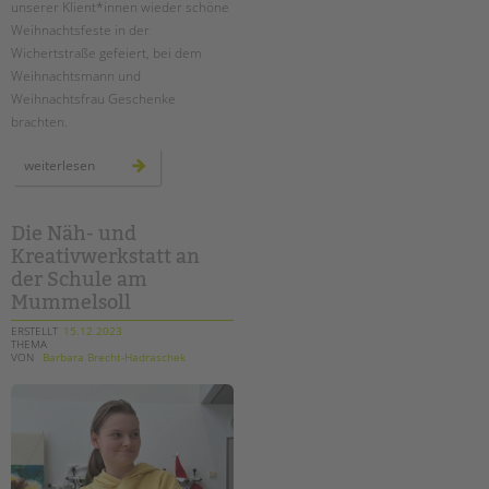
unserer Klient*innen wieder schöne
Weihnachtsfeste in der
EINGLIEDERUNGSHILFE
Wichertstraße gefeiert, bei dem
Weihnachtsmann und
BETREUTES WOHNEN
Weihnachtsfrau Geschenke
brachten.
TANDEM BTL AKADEMIE
weihnachten
weiterlesen
Zertfikatskurse
in
den
Seminarkalender
ambulanten
hilfen
Seminarräume
Die Näh- und
Kreativwerkstatt an
STADTTEILARBEIT
der Schule am
Mummelsoll
PROFIL | LEITBILD
ERSTELLT
15.12.2023
THEMA
Bereiche im Überblick
VON
Barbara Brecht-Hadraschek
Kinder- und Jugendschutz
Unsere Videos
Gesellschafter VdK
schoolcoach BTL