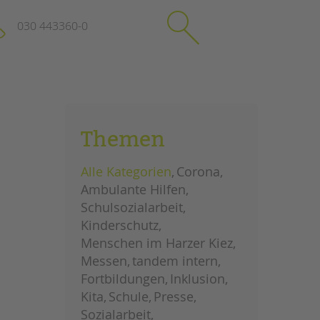
030 443360-0
schließen
KONTAKT
Themen
Suchen
e
Impressum
Alle Kategorien
Corona
itgeberin
Datenschutz
Ambulante Hilfen
Hinweisgebersystem
Schulsozialarbeit
Intranet
Kinderschutz
Menschen im Harzer Kiez
Messen
tandem intern
Fortbildungen
Inklusion
Kita
Schule
Presse
Sozialarbeit