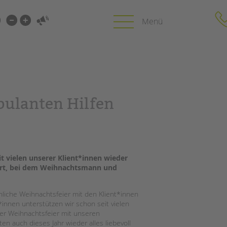
i-
gen
gen
PROFIL | LEITBILD
KARRIERE
ulanten Hilfen
HUNG
Bereiche im Überblick
Stellenangebot
Kinder- und Jugendschutz
tandem als Arbe
Unsere Videos
LFE
Gesellschafter VdK
NEWS/BLOG
t vielen unserer Klient*innen wieder
schoolcoach BTL
N
iert, bei dem Weihnachtsmann und
tandem international
unkuerzbar
MIE
Briefe an Kai
nnliche Weihnachtsfeier mit den Klient*innen
*innen unterstützen wir schon seit vielen
 der Weihnachtsfeier mit unseren
PRESSE
en auch dieses Jahr wieder alles liebevoll