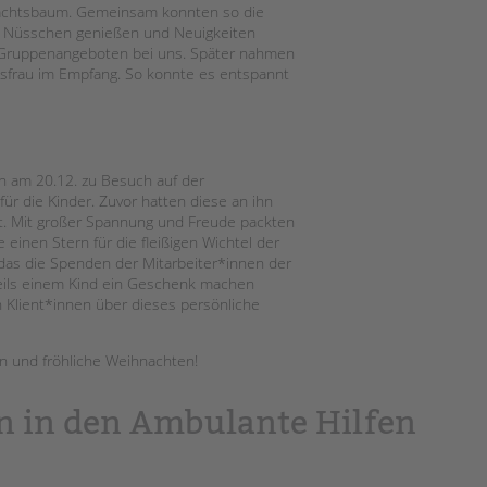
Magazin
hnachtsbaum. Gemeinsam konnten so die
nd Nüsschen genießen und Neuigkeiten
n Gruppenangeboten bei uns. Später nahmen
sfrau im Empfang. So konnte es entspannt
n am 20.12. zu Besuch auf der
für die Kinder. Zuvor hatten diese an ihn
t. Mit großer Spannung und Freude packten
 einen Stern für die fleißigen Wichtel der
as die Spenden der Mitarbeiter*innen der
weils einem Kind ein Geschenk machen
n Klient*innen über dieses persönliche
n und fröhliche Weihnachten!
n in den Ambulante Hilfen