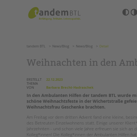
Zum
Navigation
Inhalt
überspringen
springen
Barrierefre
Einstellun
tandem BTL
News/Blog
News/Blog
Detail
übersprin
Navigation
überspringen
SUCHE
tandem BTL
News/Blog
News/Blog
Detail
ANGEBOTE
Weihnachten in den Amb
KITA & FRÜHE HILFEN
HILFEN ZUR ERZIE
ERSTELLT
22.12.2023
THEMA
SCHULE & GANZTAG
EINGLIEDERUNGSHI
VON
Barbara Brecht-Hadraschek
Grundschulen
In den Ambulanten Hilfen
der tandem BTL
wurde mi
BETREUTES WOHNE
schöne Weihnachtsfeste in der Wichertstraße gefe
Oberschulen
Weihnachtsfrau Geschenke brachten.
Förderzentren
TANDEM BTL AKADE
Kollegs
Am Freitag vor dem dritten Advent fand eine kleine, besi
EFöB
des Betreuten Einzelwohnens statt. Einige unserer Klient
Zertfikatskurse
Jahrzehnten - und schon viele Jahre erfreuen sie sich an
Schulbezogene Sozialarbeit
Seminarkalender
Kolleg*innen! Die Kolleg*innen der Ambulanten Hilfen hatt
Tagesgruppen
Seminarräume