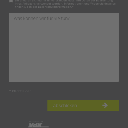
Sie erklären sich damit einverstanden, dass Ihre Daten zur Bearbeitung
Ihres Anliegens verwendet werden. Informationen und Widerrufshinweise
finden Sie in der
Datenschutzinformation
.
*
* Pflichtfelder
abschicken