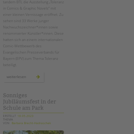
tandem BTL die Ausstellung „Toleranz
in Comics & Graphic Novels“ mit
EINGLIEDERUNGSHILFE
einer kleinen Vernissage eröffnet. Zu
sehen sind 33 Werke junger
BETREUTES WOHNEN
Nachwuchszeichner*innen sowie
renommierter Künstler*innen. Diese
TANDEM BTL AKADEMIE
hatten sich an einem internationalen
Comic-Wettbewerb des
Zertfikatskurse
Evangelischen Presseverbands für
Seminarkalender
Bayern (EPV) zum Thema Toleranz
Seminarräume
beteiligt.
STADTTEILARBEIT
ausstellungseröffnung
weiterlesen
„toleranz
in
comics
PROFIL | LEITBILD
&
graphic
Sonniges
Bereiche im Überblick
novels"
Jubiläumsfest in der
Kinder- und Jugendschutz
Schule am Park
Unsere Videos
ERSTELLT
18.05.2023
THEMA
Gesellschafter VdK
VON
Barbara Brecht-Hadraschek
schoolcoach BTL