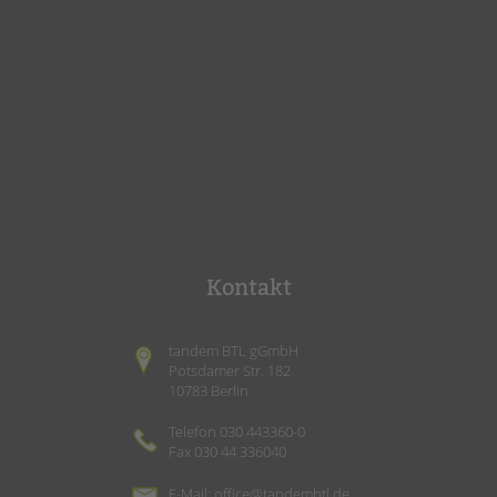
Kontakt
tandem BTL gGmbH
Potsdamer Str. 182
10783 Berlin
Telefon 030 443360-0
Fax 030 44 336040
E-Mail:
office@tandembtl.de