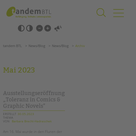
Zum
Navigation
Inhalt
überspringen
springen
Navigation
Barrierefrei-
überspringen
Einstellungen
überspringen
ANGEBOTE
tandem BTL
News/Blog
News/Blog
Archiv
KITA & FRÜHE HILFEN
SCHULE & GANZTAG
Mai 2023
Grundschulen
Oberschulen
Förderzentren
Ausstellungseröffnung
Kollegs
„Toleranz in Comics &
Graphic Novels"
EFöB
Schulbezogene Sozialarbeit
ERSTELLT
30.05.2023
THEMA
Tagesgruppen
VON
Barbara Brecht-Hadraschek
HILFEN ZUR ERZIEHUNG
Am 16. Mai wurde in den Fluren der
Suchen