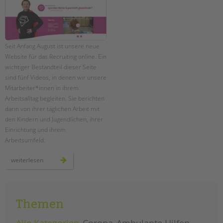
EINGLIEDERUNGSHILFE
BETREUTES WOHNEN
Seit Anfang August ist unsere neue
Website für das Recruiting online. Ein
TANDEM BTL AKADEMIE
wichtiger Bestandteil dieser Seite
sind fünf Videos, in denen wir unsere
Zertfikatskurse
Mitarbeiter*innen in ihrem
Seminarkalender
Arbeitsalltag begleiten. Sie berichten
Seminarräume
darin von ihrer täglichen Arbeit mit
den Kindern und Jugendlichen, ihrer
STADTTEILARBEIT
Einrichtung und ihrem
Arbeitsumfeld.
PROFIL | LEITBILD
starke,
weiterlesen
Bereiche im Überblick
neue
tandem-
Kinder- und Jugendschutz
website
für
Unsere Videos
bewerber*innen
Gesellschafter VdK
Themen
schoolcoach BTL