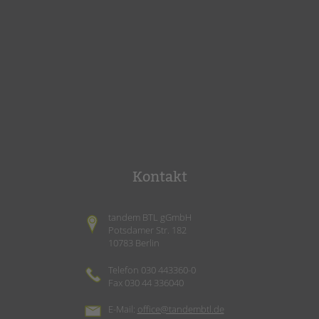
Kontakt
tandem BTL gGmbH
Potsdamer Str. 182
10783 Berlin
Telefon 030 443360-0
Fax 030 44 336040
E-Mail:
office@tandembtl.de