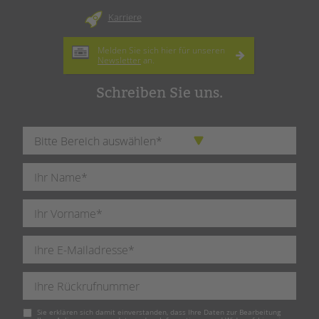
Karriere
Melden Sie sich hier für unseren
Newsletter
an.
Schreiben Sie uns.
Pflichtfeld
Sie erklären sich damit einverstanden, dass Ihre Daten zur Bearbeitung