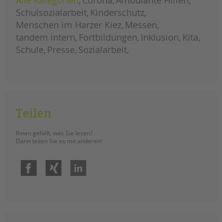
Alle Kategorien
Corona
Ambulante Hilfen
tandem international
Schulsozialarbeit
Kinderschutz
KARRIERE
Menschen im Harzer Kiez
Messen
Stellenangebote
tandem intern
Fortbildungen
Inklusion
Kita
tandem als Arbeitgeberin
Schule
Presse
Sozialarbeit
NEWS/BLOG
unkuerzbar
Briefe an Kai
Teilen
PRESSE
Ihnen gefällt, was Sie lesen?
Dann teilen Sie es mit anderen!
Magazin
KONTAKT
Facebook
Xing
LinkedIn
Impressum
Datenschutz
Hinweisgebersystem
Intranet