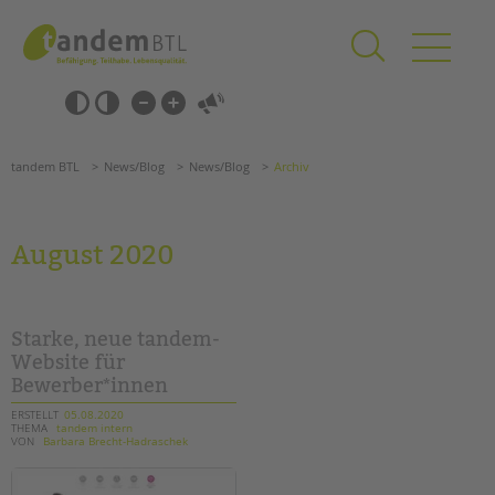
Zum
Navigation
Inhalt
überspringen
springen
Navigation
Barrierefrei-
überspringen
Einstellungen
überspringen
ANGEBOTE
tandem BTL
News/Blog
News/Blog
Archiv
KITA & FRÜHE HILFEN
SCHULE & GANZTAG
August 2020
Grundschulen
Oberschulen
Förderzentren
Starke, neue tandem-
Kollegs
Website für
Bewerber*innen
EFöB
Schulbezogene Sozialarbeit
ERSTELLT
05.08.2020
THEMA
tandem intern
Tagesgruppen
VON
Barbara Brecht-Hadraschek
HILFEN ZUR ERZIEHUNG
Suchen