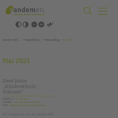
Zum
Navigation
Inhalt
überspringen
springen
Navigation
Barrierefrei-
überspringen
Einstellungen
überspringen
ANGEBOTE
tandem BTL
News/Blog
News/Blog
Archiv
KITA & FRÜHE HILFEN
SCHULE & GANZTAG
Mai 2021
Grundschulen
Oberschulen
Förderzentren
Zwei Jahre
Kollegs
„Kinderschutz
inklusiv“
EFöB
Schulbezogene Sozialarbeit
ERSTELLT
10.05.2021
THEMA
InklusionKinderschutz
Tagesgruppen
VON
Barbara Brecht-Hadraschek
HILFEN ZUR ERZIEHUNG
Suchen
2019 haben wir uns als tandem BTL