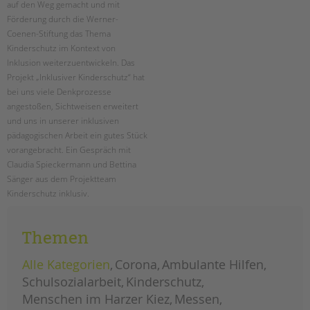
auf den Weg gemacht und mit
Förderung durch die Werner-
EINGLIEDERUNGSHILFE
Coenen-Stiftung das Thema
Kinderschutz im Kontext von
BETREUTES WOHNEN
Inklusion weiterzuentwickeln. Das
Projekt „Inklusiver Kinderschutz“ hat
TANDEM BTL AKADEMIE
bei uns viele Denkprozesse
angestoßen, Sichtweisen erweitert
Zertfikatskurse
und uns in unserer inklusiven
Seminarkalender
pädagogischen Arbeit ein gutes Stück
Seminarräume
vorangebracht. Ein Gespräch mit
Claudia Spieckermann und Bettina
STADTTEILARBEIT
Sänger aus dem Projektteam
Kinderschutz inklusiv.
PROFIL | LEITBILD
zwei
weiterlesen
Bereiche im Überblick
jahre
Themen
„kinderschutz
Kinder- und Jugendschutz
inklusiv“
Unsere Videos
Alle Kategorien
Corona
Ambulante Hilfen
Gesellschafter VdK
Schulsozialarbeit
Kinderschutz
schoolcoach BTL
Menschen im Harzer Kiez
Messen