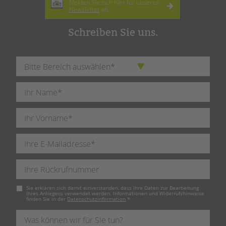
Melden Sie sich hier für unseren
Newsletter
an.
Schreiben Sie uns.
Pflichtfeld
Sie erklären sich damit einverstanden, dass Ihre Daten zur Bearbeitung
Ihres Anliegens verwendet werden. Informationen und Widerrufshinweise
finden Sie in der
Datenschutzinformation
.
*