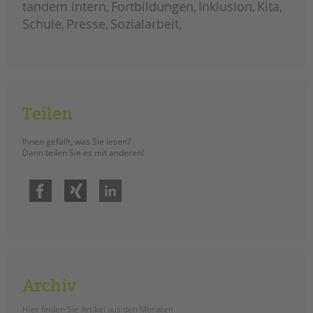
tandem international
tandem intern
Fortbildungen
Inklusion
Kita
Schule
Presse
Sozialarbeit
KARRIERE
Stellenangebote
tandem als Arbeitgeberin
NEWS/BLOG
Teilen
unkuerzbar
Briefe an Kai
Ihnen gefällt, was Sie lesen?
Dann teilen Sie es mit anderen!
PRESSE
Facebook
Xing
LinkedIn
Magazin
KONTAKT
Impressum
Datenschutz
Hinweisgebersystem
Archiv
Intranet
Hier finden Sie Artikel aus den Monaten