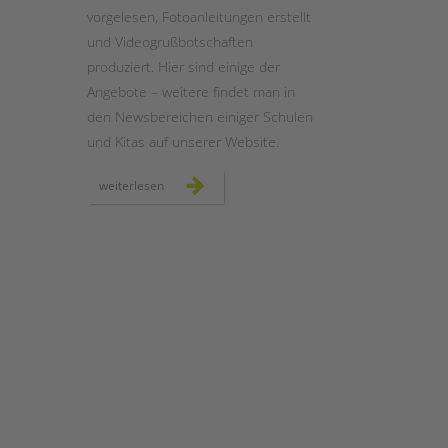
vorgelesen, Fotoanleitungen erstellt
und Videogrußbotschaften
produziert. Hier sind einige der
Angebote – weitere findet man in
den Newsbereichen einiger Schulen
und Kitas auf unserer Website.
wir
weiterlesen
bleiben
im
kontakt
–
auch
online!