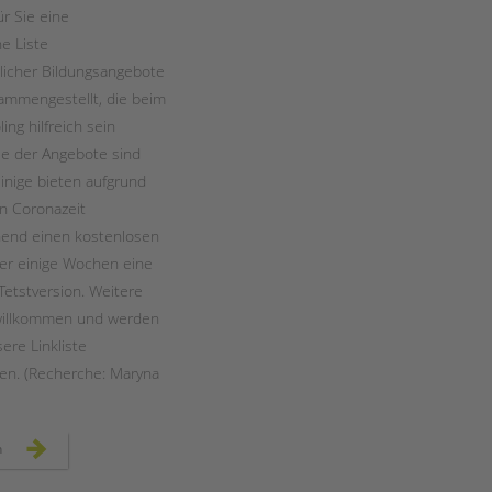
Magazin
ür Sie eine
e Liste
licher Bildungsangebote
ammengestellt, die beim
ng hilfreich sein
le der Angebote sind
einige bieten aufgrund
en Coronazeit
hend einen kostenlosen
er einige Wochen eine
Tetstversion. Weitere
 willkommen und werden
ere Linkliste
n. (Recherche: Maryna
homeschooling?
n
linktipps
für
eltern