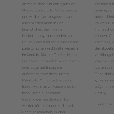
An zahlreichen Einrichtungen und
Wir haben f
Standorten läuft die Notbetreuung
umfangreich
STADTTEILARBEIT
und wird aktuell ausgebaut. Und
unterschied
auch mit den Kindern und
im Web zus
Jugendlichen, die in keiner
Homeschooli
Notbetreuung sind, sondern zu
können. Vie
Hause bleiben müssen, sind unsere
kostenlos, 
pädagogischen Fachkräfte weiterhin
der aktuell
im Kontakt. Mal per Telefon, Handy
vorrüberge
und Skype, mal in Videokonferenzen
Zugang - od
oder sogar auf Instagram.
kostenlose 
Außerdem entwickeln unsere
Tipps sind
Mitarbeiter*innen viele kreative
gerne in uns
Ideen, was man zu Hause alles tun
aufgenomme
kann: Basteln, Zeichnen,
Gostik)
Geschichten ausdenken... Da
weiterlese
werden für die Kinder Mails und
Briefe geschrieben, Bücher