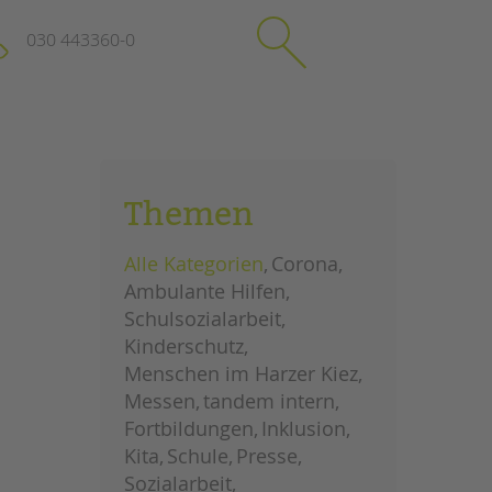
030 443360-0
schließen
KONTAKT
Themen
Suchen
e
Impressum
Alle Kategorien
Corona
itgeberin
Datenschutz
Ambulante Hilfen
Hinweisgebersystem
Schulsozialarbeit
Intranet
Kinderschutz
Menschen im Harzer Kiez
Messen
tandem intern
Fortbildungen
Inklusion
Kita
Schule
Presse
Sozialarbeit