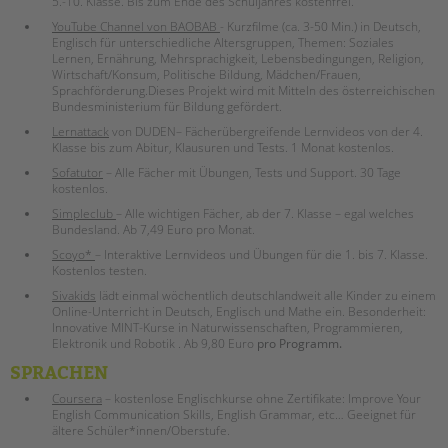
5.-10. Klasse. Bis zum Ende des Schuljahres kostenfrei.
tandem international
YouTube Channel von BAOBAB
- Kurzfilme (ca. 3-50 Min.) in Deutsch,
KARRIERE
Englisch für unterschiedliche Altersgruppen, Themen: Soziales
Lernen, Ernährung, Mehrsprachigkeit, Lebensbedingungen, Religion,
Stellenangebote
Wirtschaft/Konsum, Politische Bildung, Mädchen/Frauen,
Sprachförderung.Dieses Projekt wird mit Mitteln des österreichischen
tandem als Arbeitgeberin
Bundesministerium für Bildung gefördert.
NEWS/BLOG
Lernattack
von DUDEN– Fächerübergreifende Lernvideos von der 4.
Klasse bis zum Abitur, Klausuren und Tests. 1 Monat kostenlos.
unkuerzbar
Sofatutor
– Alle Fächer mit Übungen, Tests und Support. 30 Tage
kostenlos.
Briefe an Kai
Simpleclub
– Alle wichtigen Fächer, ab der 7. Klasse – egal welches
Bundesland. Ab 7,49 Euro pro Monat.
PRESSE
Scoyo*
– Interaktive Lernvideos und Übungen für die 1. bis 7. Klasse.
Kostenlos testen.
Magazin
Sivakids
lädt einmal wöchentlich deutschlandweit alle Kinder zu einem
KONTAKT
Online-Unterricht in Deutsch, Englisch und Mathe ein. Besonderheit:
Innovative MINT-Kurse in Naturwissenschaften, Programmieren,
Impressum
Elektronik und Robotik . Ab 9,80 Euro
pro Programm.
Datenschutz
SPRACHEN
Hinweisgebersystem
Coursera
– kostenlose Englischkurse ohne Zertifikate: Improve Your
Intranet
English Communication Skills, English Grammar, etc… Geeignet für
ältere Schüler*innen/Oberstufe.