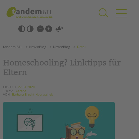
Zum
Navigation
Inhalt
überspringen
springen
Navigation
Barrierefrei-
überspringen
Einstellungen
überspringen
ANGEBOTE
tandem BTL
News/Blog
News/Blog
Detail
KITA & FRÜHE HILFEN
Homeschooling? Linktipps für
SCHULE & GANZTAG
Eltern
Grundschulen
Oberschulen
ERSTELLT
27.04.2020
THEMA
Corona
Förderzentren
VON
Barbara Brecht-Hadraschek
Kollegs
EFöB
Schulbezogene Sozialarbeit
Tagesgruppen
HILFEN ZUR ERZIEHUNG