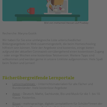
Suchen
EINGLIEDERUNGSHILFE
BETREUTES WOHNEN
Bild von mohamed Hassan auf Pixabay
TANDEM BTL AKADEMIE
Recherche: Maryna Gostik
Zertfikatskurse
Wir haben für Sie eine umfangreiche Liste unterschiedlicher
Bildungsangebote im Web zusammengestellt, die beim Homeschooling
Seminarkalender
hilfreich sein können. Viele der Angebote sind kostenlos, einige bieten
Seminarräume
aufgrund der aktuellen Coronazeit vorrübergehend einen kostenlosen Zugang
- oder einige Wochen eine kostenlose Tetstversion. Weitere Tipps sind
willkommen und werden gerne in unsere Linkliste aufgenommen. Viele Spaß
STADTTEILARBEIT
beim Testen und Lernen!
PROFIL | LEITBILD
Fächerübergreifende Lernportale
Bereiche im Überblick
Lehrermarktplatz
– Unterrichtsmaterialien für alle Fächer und
Kinder- und Jugendschutz
Bundesländer. Viele kostenlose Angebote
Unsere Videos
Anton
– Deutsch, Mathe, Sachkunde, Bio und Musik für die 1. bis 10.
Gesellschafter VdK
Klasse. Kostenlos.
schoolcoach BTL
Binogi
– mehrsprachige, digitale Lernplattform für Schüler*innen der