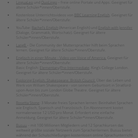
LinguaLeo
und
DuoLingo
– freie online Portale und Apps. Geeignet für
ältere Schüler*innen/Oberstufe.
Kostenlose Unterrichtsvideos von
BBC Learning English
. Geeignet für
ältere Schüler*innen/Oberstufe:
YouTube:
Rachelʼs English
(American English) und
English with Jennifer
(Dialoge, Grammatik, Wortschatz). Geeignet für ältere
Schüler*innen/Oberstufe.
Lang8
– Die Community der Muttersprachler hilft beim Sprachen
lernen. Geeignet für ältere Schüler*innen/Oberstufe.
Englisch in einer Minute - Video von Voice of America.
Geeignet für
ältere Schüler*innen/Oberstufe:
Basic English:
Elementary
/
Pre-Intermediate
. King’s College London.
Geeignet für ältere Schüler*innen/Oberstufe.
Exploring English: Shakespeare. British Council.
Über das Leben und
Werk von William Shakespeare - von seinem Geburtsort in Stratford-
upon-Avon bis zum London Globe Theatre. Geeignet für ältere
Schüler*innen/Oberstufe.
Rosetta Stone
: 3 Monate freies Sprachen lernen: Beinhaltet Sprachen
wie Englisch, Spanisch und Französisch. Ein Abonnement kostet
normalerweise 12 USD pro Monat. Erfordert eine einfache
Anmeldung. Geeignet für ältere Schüler*innen/Oberstufe.
Busuu
– mit 100 Millionen Mitgliedern und 12 Sprachkursen das
weltweit größte soziale Netzwerk zum Sprachenlernen. Busuu bietet
während der Schulschließungen kostenlosen online Sprachunterricht