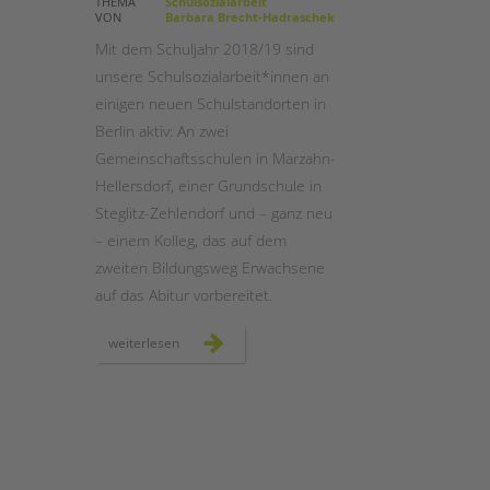
THEMA
Schulsozialarbeit
VON
Barbara Brecht-Hadraschek
STADTTEILARBEIT
Mit dem Schuljahr 2018/19 sind
unsere Schulsozialarbeit*innen an
einigen neuen Schulstandorten in
Berlin aktiv: An zwei
Gemeinschaftsschulen in Marzahn-
Hellersdorf, einer Grundschule in
Steglitz-Zehlendorf und – ganz neu
– einem Kolleg, das auf dem
zweiten Bildungsweg Erwachsene
auf das Abitur vorbereitet.
schulsozialarbeit:
weiterlesen
neue
schulstandorte
in
berlin
2018/19