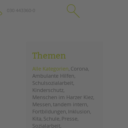
030 443360-0
schließen
KONTAKT
Themen
Suchen
e
Impressum
Alle Kategorien
Corona
itgeberin
Datenschutz
Ambulante Hilfen
Hinweisgebersystem
Schulsozialarbeit
Intranet
Kinderschutz
Menschen im Harzer Kiez
Messen
tandem intern
Fortbildungen
Inklusion
Kita
Schule
Presse
Sozialarbeit