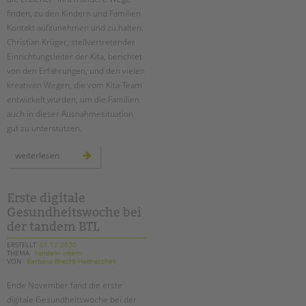
finden, zu den Kindern und Familien
Kontakt aufzunehmen und zu halten.
Christian Krüger, stellvertretender
Einrichtungsleiter der Kita, berichtet
von den Erfahrungen, und den vielen
kreativen Wegen, die vom Kita-Team
entwickelt wurden, um die Familien
auch in dieser Ausnahmesituation
gut zu unterstützen.
im
weiterlesen
kontakt
bleiben
mit
kindern
und
Erste digitale
familien
Gesundheitswoche bei
–
auch
der tandem BTL
im
lockdown
ERSTELLT
01.12.2020
THEMA
tandem intern
VON
Barbara Brecht-Hadraschek
Ende November fand die erste
digitale Gesundheitswoche bei der