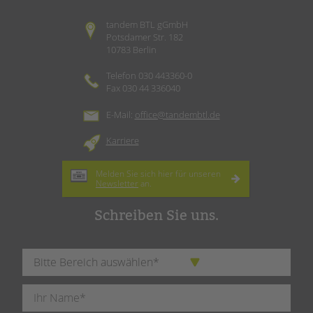
tandem BTL gGmbH
Potsdamer Str. 182
10783 Berlin
Telefon 030 443360-0
Fax 030 44 336040
E-Mail:
office@tandembtl.de
Karriere
Melden Sie sich hier für unseren
Newsletter
an.
Schreiben Sie uns.