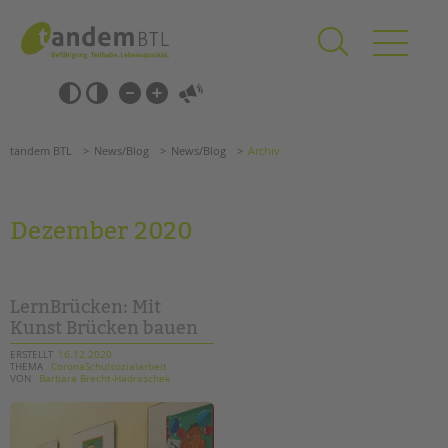
Zum
Navigation
Inhalt
überspringen
springen
Navigation
Barrierefrei-
überspringen
Einstellungen
überspringen
ANGEBOTE
tandem BTL
News/Blog
News/Blog
Archiv
KITA & FRÜHE HILFEN
SCHULE & GANZTAG
Dezember 2020
Grundschulen
Oberschulen
Förderzentren
LernBrücken: Mit
Kollegs
Kunst Brücken bauen
EFöB
ERSTELLT
16.12.2020
THEMA
CoronaSchulsozialarbeit
Schulbezogene Sozialarbeit
VON
Barbara Brecht-Hadraschek
Tagesgruppen
HILFEN ZUR ERZIEHUNG