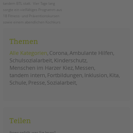
tandem BTL statt. Vier Tage lang
sorgte ein vielfältiges Programm aus
18 Fitness- und Präventionskursen
sowie einem abendlichen Kochkurs
für Ausgleich, Entspannung und Spaß
mit Kolleg*innen der tandem BTL.
Themen
erste
weiterlesen
digitale
Alle Kategorien
Corona
Ambulante Hilfen
gesundheitswoche
bei
Schulsozialarbeit
Kinderschutz
der
tandem
Menschen im Harzer Kiez
Messen
btl
tandem intern
Fortbildungen
Inklusion
Kita
Schule
Presse
Sozialarbeit
Teilen
Ihnen gefällt, was Sie lesen?