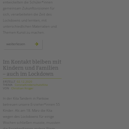
tandem international
entwickelten die Schüler*innen
gemeinsam Zukunftsvisionen für
KARRIERE
sich, verarbeiteten die Zeit des
Lockdowns und lernten, mit
Stellenangebote
unterschiedlichen Materialien und
tandem als Arbeitgeberin
Themen Kunst zu machen.
NEWS/BLOG
lernbrücken:
weiterlesen
mit
unkuerzbar
kunst
brücken
Briefe an Kai
bauen
Im Kontakt bleiben mit
Kindern und Familien
PRESSE
– auch im Lockdown
ERSTELLT
02.12.2020
Magazin
THEMA
CoronaKinderschutzKita
VON
Christian Krüger
KONTAKT
Impressum
In der Kita Tandem in Pankow
betreuen unsere Erzieher*innen 55
Datenschutz
Kinder. Als am 18. März die Kita
Hinweisgebersystem
wegen des Lockdowns für einige
Intranet
Wochen schließen musste, mussten
die Erzieher*innen andere Wege