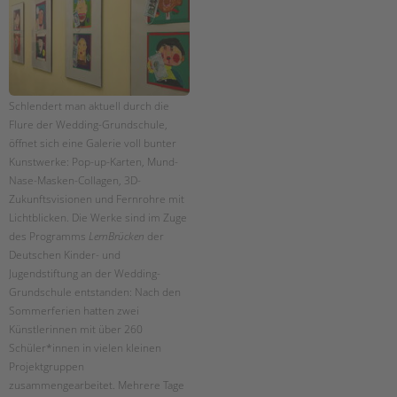
Suchen
EINGLIEDERUNGSHILFE
BETREUTES WOHNEN
Schlendert man aktuell durch die
TANDEM BTL AKADEMIE
Flure der Wedding-Grundschule,
Zertfikatskurse
öffnet sich eine Galerie voll bunter
Kunstwerke: Pop-up-Karten, Mund-
Seminarkalender
Nase-Masken-Collagen, 3D-
Seminarräume
Zukunftsvisionen und Fernrohre mit
Lichtblicken. Die Werke sind im Zuge
STADTTEILARBEIT
des Programms
LernBrücken
der
Deutschen Kinder- und
PROFIL | LEITBILD
Jugendstiftung an der Wedding-
Bereiche im Überblick
Grundschule entstanden: Nach den
Sommerferien hatten zwei
Kinder- und Jugendschutz
Künstlerinnen mit über 260
Unsere Videos
Schüler*innen in vielen kleinen
Gesellschafter VdK
Projektgruppen
schoolcoach BTL
zusammengearbeitet. Mehrere Tage