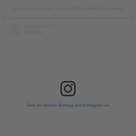
Ein Beitrag geteilt von Tandem BTL gGmbH (@tandembtl)
Sieh dir diesen Beitrag auf Instagram an