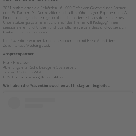
2021 registrierten die Behörden 161.000 Opfer von Gewalt durch Partner
oder Ex-Partner. Die Dunkelziffer ist deutlich höher, sagen Expert*innen. Als
Kinder- und Jugendhilfeträgerin blickt die tandem BTL aus der Sicht eines
Unterstützungssystems an Schule auf das Thema, will Pädagog*innen
sensibilisieren und Kindern und Jugendlichen zeigen, dass und wo sie sich
konkret Hilfe holen können.
Die Präventionswochen fanden in Kooperation mit BIG e.V. und dem
Zukunftshaus Wedding statt.
Ansprechpartner
Frank Finschow
Abteilungsleiter Schulbezogene Sozialarbeit
Telefon: 0160 3865564
E-Mail:
frank.finschow@tandembtl.de
Wir haben die Präventionswochen auf Instagram begleitet: