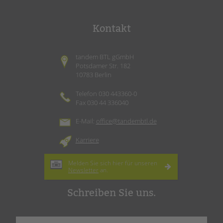
Kontakt
tandem BTL gGmbH
Potsdamer Str. 182
10783 Berlin
Telefon 030 443360-0
Fax 030 44 336040
E-Mail:
office@tandembtl.de
Karriere
Melden Sie sich hier für unseren
Newsletter
an.
Schreiben Sie uns.