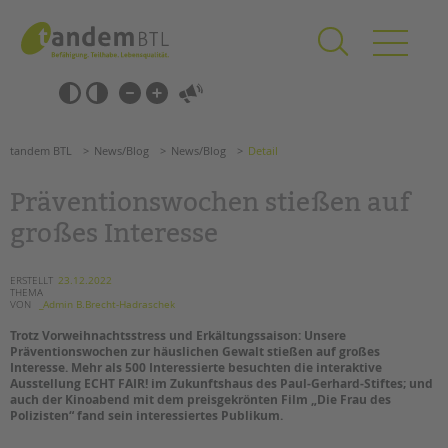
Zum
Navigation
Inhalt
überspringen
springen
Navigation
Barrierefrei-
überspringen
Einstellungen
überspringen
ANGEBOTE
tandem BTL
News/Blog
News/Blog
Detail
KITA & FRÜHE HILFEN
Präventionswochen stießen auf
SCHULE & GANZTAG
großes Interesse
Grundschulen
Oberschulen
ERSTELLT
23.12.2022
THEMA
Förderzentren
VON
_Admin B.Brecht-Hadraschek
Kollegs
Trotz Vorweihnachtsstress und Erkältungssaison: Unsere
EFöB
Präventionswochen zur häuslichen Gewalt stießen auf großes
Interesse. Mehr als 500 Interessierte besuchten die interaktive
Schulbezogene Sozialarbeit
Ausstellung ECHT FAIR! im Zukunftshaus des Paul-Gerhard-Stiftes; und
Tagesgruppen
auch der Kinoabend mit dem preisgekrönten Film „Die Frau des
Polizisten“ fand sein interessiertes Publikum.
HILFEN ZUR ERZIEHUNG