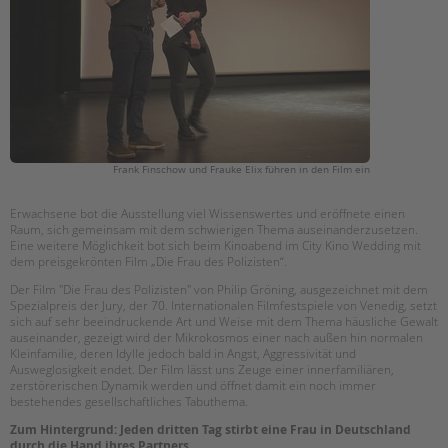
Frank Finschow und Frauke Elix führen in den Film ein
Erwachsene bot die Ausstellung viel Wissenswertes und eröffnete einen
Raum, sich gemeinsam mit dem schwierigen Thema auseinanderzusetzen.
Eine weitere Möglichkeit bot sich beim Kinoabend im City Kino Wedding mit
dem preisgekrönten Film „Die Frau des Polizisten“.
Der Film "Die Frau des Polizisten" von Philip Gröning, ausgezeichnet mit dem
Spezialpreis der Jury, der 70. Internationalen Filmfestspiele von Venedig, setzt
sich auf sehr beeindruckende Art und Weise mit dem Thema häusliche Gewalt
auseinander, gezeigt wird der Mikrokosmos einer nach außen hin normalen
Kleinfamilie, deren Idylle jedoch bald in Angst, Aggressivität und
Ausweglosigkeit endet. Der Film lässt uns Zeuge einer innerfamiliären,
zerstörerischen Dynamik werden und öffnet damit ein noch immer
bestehendes gesellschaftliches Tabuthema.
Zum Hintergrund: Jeden dritten Tag stirbt eine Frau in Deutschland
durch die Hand ihres Partners.