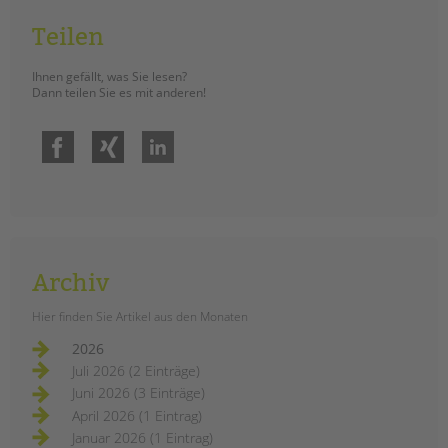
tandem international
Teilen
KARRIERE
Stellenangebote
Ihnen gefällt, was Sie lesen?
Dann teilen Sie es mit anderen!
tandem als Arbeitgeberin
NEWS/BLOG
Facebook
Xing
LinkedIn
unkuerzbar
Briefe an Kai
PRESSE
Archiv
Magazin
KONTAKT
Hier finden Sie Artikel aus den Monaten
Impressum
2026
Datenschutz
Juli 2026 (2 Einträge)
Hinweisgebersystem
Juni 2026 (3 Einträge)
Intranet
April 2026 (1 Eintrag)
Januar 2026 (1 Eintrag)