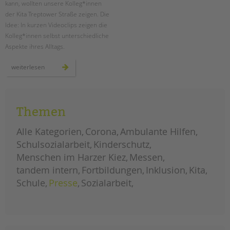
kann, wollten unsere Kolleg*innen
der Kita Treptower Straße zeigen. Die
EINGLIEDERUNGSHILFE
Idee: In kurzen Videoclips zeigen die
Kolleg*innen selbst unterschiedliche
BETREUTES WOHNEN
Aspekte ihres Alltags.
TANDEM BTL AKADEMIE
lebendige
weiterlesen
videoclips
aus
Zertfikatskurse
dem
kita-
Seminarkalender
alltag
Seminarräume
Themen
STADTTEILARBEIT
Alle Kategorien
Corona
Ambulante Hilfen
Schulsozialarbeit
Kinderschutz
PROFIL | LEITBILD
Menschen im Harzer Kiez
Messen
Bereiche im Überblick
tandem intern
Fortbildungen
Inklusion
Kita
Kinder- und Jugendschutz
Schule
Presse
Sozialarbeit
Unsere Videos
Gesellschafter VdK
schoolcoach BTL