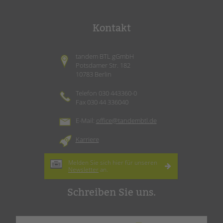
Kontakt
tandem BTL gGmbH
Potsdamer Str. 182
10783 Berlin
Telefon 030 443360-0
Fax 030 44 336040
E-Mail:
office@tandembtl.de
Karriere
Melden Sie sich hier für unseren
Newsletter
an.
Schreiben Sie uns.