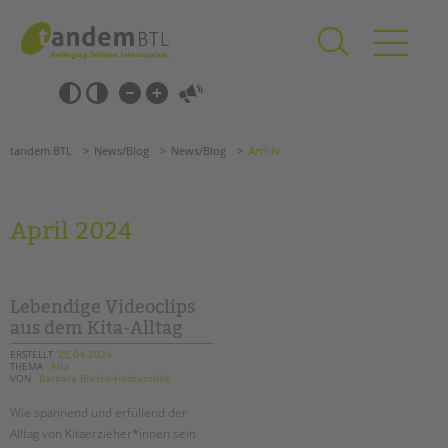
Zum
Navigation
Inhalt
überspringen
springen
Navigation
Barrierefrei-
überspringen
Einstellungen
überspringen
ANGEBOTE
tandem BTL
News/Blog
News/Blog
Archiv
KITA & FRÜHE HILFEN
SCHULE & GANZTAG
April 2024
Grundschulen
Oberschulen
Förderzentren
Lebendige Videoclips
Kollegs
aus dem Kita-Alltag
EFöB
ERSTELLT
25.04.2024
THEMA
Kita
Schulbezogene Sozialarbeit
VON
Barbara Brecht-Hadraschek
Tagesgruppen
Wie spannend und erfüllend der
Suchen
HILFEN ZUR ERZIEHUNG
Alltag von Kitaerzieher*innen sein