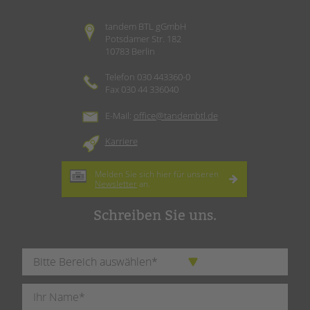
tandem BTL gGmbH
Potsdamer Str. 182
10783 Berlin
Telefon 030 443360-0
Fax 030 44 336040
E-Mail:
office@tandembtl.de
Karriere
Melden Sie sich hier für unseren
Newsletter
an.
Schreiben Sie uns.