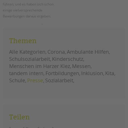
führen; und es haben sich schon
einige vielversprechende
Bewerbungen daraus ergeben.
mehr
weiterlesen
als
4.500
besucher*innen
Themen
beim
berlin-
tag
Alle Kategorien
Corona
Ambulante Hilfen
Schulsozialarbeit
Kinderschutz
Menschen im Harzer Kiez
Messen
tandem intern
Fortbildungen
Inklusion
Kita
Schule
Presse
Sozialarbeit
Teilen