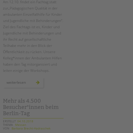
Suchen
Am 12.10. findet ein Fachtag statt
zur„Pädagogischen Qualität in der
EINGLIEDERUNGSHILFE
ambulanten Einzelfallhilfe für Kinder
und Jugendliche mit Behinderungen“.
BETREUTES WOHNEN
Ziel des Fachtags ist es, Kinder und
Jugendliche mit Behinderungen und
TANDEM BTL AKADEMIE
ihr Recht auf gesellschaftliche
Teilhabe mehr in den Blick der
Zertfikatskurse
Öffentlichkeit zu rücken. Unsere
Seminarkalender
Kolleg*innen der Ambulanten Hilfen
Seminarräume
haben den Tag mitorganisiert und
leiten einige der Workshops.
STADTTEILARBEIT
fachtag:
weiterlesen
pädagogische
PROFIL | LEITBILD
qualität
in
der
Bereiche im Überblick
ambulanten
Mehr als 4.500
einzelfallhilfe
Kinder- und Jugendschutz
Besucher*innen beim
Unsere Videos
Berlin-Tag
Gesellschafter VdK
ERSTELLT
04.10.2018
THEMA
Messen
schoolcoach BTL
VON
Barbara Brecht-Hadraschek