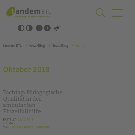
Zum
Navigation
Inhalt
überspringen
springen
Navigation
Barrierefrei-
überspringen
Einstellungen
überspringen
ANGEBOTE
tandem BTL
News/Blog
News/Blog
Archiv
KITA & FRÜHE HILFEN
SCHULE & GANZTAG
Oktober 2018
Grundschulen
Oberschulen
Förderzentren
Fachtag: Pädagogische
Kollegs
Qualität in der
ambulanten
EFöB
Einzelfallhilfe
Schulbezogene Sozialarbeit
Tagesgruppen
ERSTELLT
08.10.2018
THEMA
VON
Barbara Brecht-Hadraschek
HILFEN ZUR ERZIEHUNG