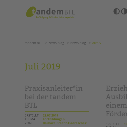
Zum
Navigation
Inhalt
überspringen
springen
Barrierefre
Einstellun
tandem BTL
News/Blog
News/Blog
Archiv
übersprin
Navigation
überspringen
SUCHE
tandem BTL
News/Blog
News/Blog
Archiv
ANGEBOTE
Juli 2019
KITA & FRÜHE HILFEN
HILFEN ZUR ERZIE
SCHULE & GANZTAG
EINGLIEDERUNGSHI
Praxisanleiter*in
Erzieh
Grundschulen
BETREUTES WOHNE
Oberschulen
bei der tandem
Ausbi
Förderzentren
BTL
eine
TANDEM BTL AKADE
Kollegs
Förde
EFöB
Zertfikatskurse
ERSTELLT
22.07.2019
Schulbezogene Sozialarbeit
THEMA
Fortbildungen
Seminarkalender
VON
Barbara Brecht-Hadraschek
ERSTELLT
15
Tagesgruppen
Seminarräume