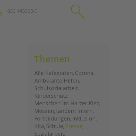
030 443360-0
schließen
KONTAKT
Themen
Suchen
e
Impressum
Alle Kategorien
Corona
itgeberin
Datenschutz
Ambulante Hilfen
Hinweisgebersystem
Schulsozialarbeit
Intranet
Kinderschutz
Menschen im Harzer Kiez
Messen
tandem intern
Fortbildungen
Inklusion
Kita
Schule
Presse
Sozialarbeit