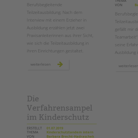
THEMA
Berufsbegleitende
VON
Ba
Teilzeitausbildung: Nach dem
STADTTEILARBEIT
Berufsbegle
Interview mit einem Erzieher in
Teilzeitaus
Ausbildung erzählen jetzt zwei
gefällt mir d
Praxisanleiterinnen aus ihrer Sicht,
Teamarbeit“
wie sich die Teilzeitausbildung in
seine Erfahr
ihren Einrichtungen gestaltet.
Ausbildung 
praxisanleiter*in
weiterlesen
weiterlese
bei
der
tandem
btl
Die
Verfahrensampel
im Kinderschutz
ERSTELLT
01.07.2019
THEMA
Kinderschutztandem intern
VON
Barbara Brecht-Hadraschek