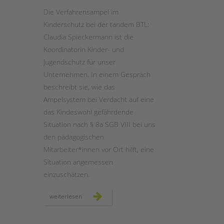
Die Verfahrensampel im
Kinderschutz bei der tandem BTL:
Claudia Spieckermann ist die
Koordinatorin Kinder- und
Jugendschutz für unser
Unternehmen. In einem Gespräch
beschreibt sie, wie das
Ampelsystem bei Verdacht auf eine
das Kindeswohl gefährdende
Situation nach § 8a SGB VIII bei uns
den pädagogischen
Mitarbeiter*innen vor Ort hilft, eine
Situation angemessen
einzuschätzen.
die
weiterlesen
verfahrensampel
im
kinderschutz