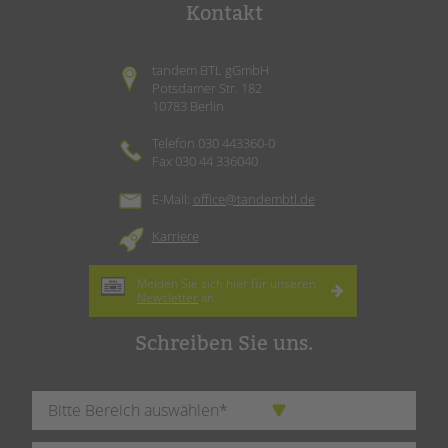
Kontakt
tandem BTL gGmbH
Potsdamer Str. 182
10783 Berlin
Telefon 030 443360-0
Fax 030 44 336040
E-Mail:
office@tandembtl.de
Karriere
Melden Sie sich hier für unseren
Newsletter
an.
Schreiben Sie uns.