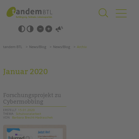
Zum
Navigation
Inhalt
überspringen
springen
Navigation
Barrierefrei-
überspringen
Einstellungen
überspringen
ANGEBOTE
tandem BTL
News/Blog
News/Blog
Archiv
KITA & FRÜHE HILFEN
SCHULE & GANZTAG
Januar 2020
Grundschulen
Oberschulen
Förderzentren
Forschungsprojekt zu
Kollegs
Cybermobbing
EFöB
ERSTELLT
15.01.2020
THEMA
Schulsozialarbeit
Schulbezogene Sozialarbeit
VON
Barbara Brecht-Hadraschek
Tagesgruppen
HILFEN ZUR ERZIEHUNG