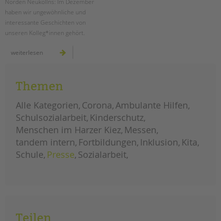
Norden Neuköllns: Im Dezember
haben wir ungewöhnliche und
interessante Geschichten von
unseren Kolleg*innen gehört.
menschen
weiterlesen
im
harzer
kiez:
dezember
Themen
Alle Kategorien
Corona
Ambulante Hilfen
Schulsozialarbeit
Kinderschutz
Menschen im Harzer Kiez
Messen
tandem intern
Fortbildungen
Inklusion
Kita
Schule
Presse
Sozialarbeit
Teilen