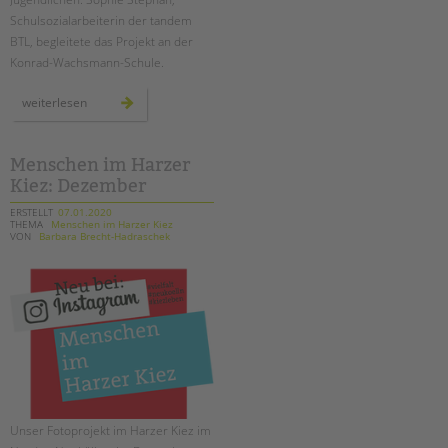
tandem international
Schulsozialarbeiterin der tandem
KARRIERE
BTL, begleitete das Projekt an der
Konrad-Wachsmann-Schule.
Stellenangebote
tandem als Arbeitgeberin
forschungsprojekt
weiterlesen
zu
cybermobbing
NEWS/BLOG
Menschen im Harzer
unkuerzbar
Kiez: Dezember
Briefe an Kai
ERSTELLT
07.01.2020
THEMA
Menschen im Harzer Kiez
VON
Barbara Brecht-Hadraschek
PRESSE
Magazin
KONTAKT
Impressum
Datenschutz
Hinweisgebersystem
Intranet
Unser Fotoprojekt im Harzer Kiez im