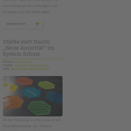
tandem international
verschiedenen Einrichtungen und
KARRIERE
Projekten aus Neukölln dabei.
Stellenangebote
6.
weiterlesen
harzer
tandem als Arbeitgeberin
kiezfest
in
neukölln
NEWS/BLOG
Stärke statt Macht:
„Neue Autorität“ im
unkuerzbar
System Schule
Briefe an Kai
ERSTELLT
04.09.2018
THEMA
SchuleSchulsozialarbeit
VON
Barbara Brecht-Hadraschek
PRESSE
Magazin
KONTAKT
Impressum
Datenschutz
Hinweisgebersystem
An der Wedding-Grundschule ist die
Intranet
Grundphilosophie der „Neuen