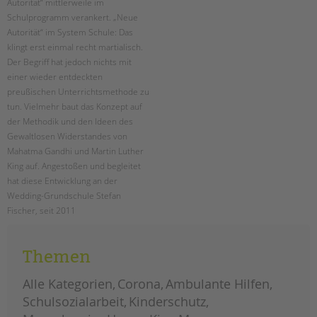
Autorität“ mittlerweile im
Schulprogramm verankert. „Neue
Autorität“ im System Schule: Das
klingt erst einmal recht martialisch.
Der Begriff hat jedoch nichts mit
einer wieder entdeckten
preußischen Unterrichtsmethode zu
tun. Vielmehr baut das Konzept auf
der Methodik und den Ideen des
Gewaltlosen Widerstandes von
Mahatma Gandhi und Martin Luther
King auf. Angestoßen und begleitet
hat diese Entwicklung an der
Wedding-Grundschule Stefan
Fischer, seit 2011
Schulsozialarbeiter für die tandem
BTL. In einem Interview gibt er einen
Themen
Einblick in das Thema.
Alle Kategorien
Corona
Ambulante Hilfen
stärke
weiterlesen
statt
Schulsozialarbeit
Kinderschutz
macht:
„neue
autorität“