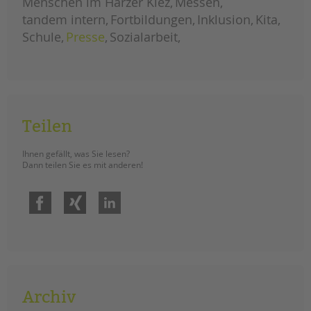
Menschen im Harzer Kiez
Messen
im
system
tandem intern
Fortbildungen
Inklusion
Kita
schule
Schule
Presse
Sozialarbeit
Teilen
Ihnen gefällt, was Sie lesen?
Dann teilen Sie es mit anderen!
Facebook
Xing
LinkedIn
Archiv