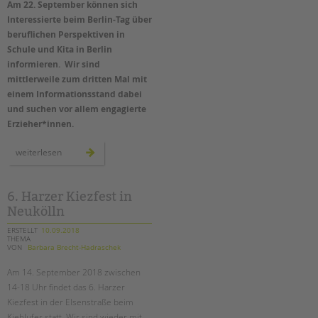
Am 22. September können sich
Suchen
Interessierte beim Berlin-Tag über
EINGLIEDERUNGSHILFE
beruflichen Perspektiven in
Schule und Kita in Berlin
BETREUTES WOHNEN
informieren. Wir sind
mittlerweile zum dritten Mal mit
TANDEM BTL AKADEMIE
einem Informationsstand dabei
und suchen vor allem engagierte
Zertfikatskurse
Erzieher*innen.
Seminarkalender
Seminarräume
wir
weiterlesen
sind
wieder
beim
STADTTEILARBEIT
berlin-
tag
6. Harzer Kiezfest in
–
Neukölln
PROFIL | LEITBILD
erzieher*innen
gesucht!
ERSTELLT
10.09.2018
Bereiche im Überblick
THEMA
VON
Barbara Brecht-Hadraschek
Kinder- und Jugendschutz
Unsere Videos
Am 14. September 2018 zwischen
Gesellschafter VdK
14-18 Uhr findet das 6. Harzer
Kiezfest in der Elsenstraße beim
schoolcoach BTL
Kiehlufer statt. Wir sind wieder mit