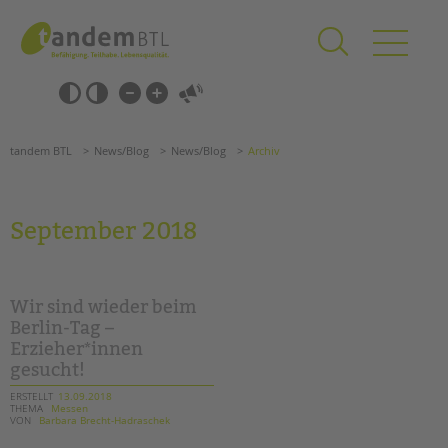
Zum
Navigation
Inhalt
überspringen
springen
Navigation
Barrierefrei-
überspringen
Einstellungen
überspringen
ANGEBOTE
tandem BTL
News/Blog
News/Blog
Archiv
KITA & FRÜHE HILFEN
SCHULE & GANZTAG
September 2018
Grundschulen
Oberschulen
Förderzentren
Wir sind wieder beim
Kollegs
Berlin-Tag –
Erzieher*innen
EFöB
gesucht!
Schulbezogene Sozialarbeit
Tagesgruppen
ERSTELLT
13.09.2018
THEMA
Messen
VON
Barbara Brecht-Hadraschek
HILFEN ZUR ERZIEHUNG