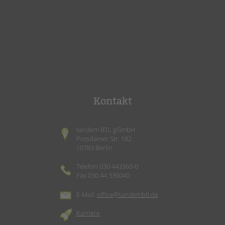
Kontakt
tandem BTL gGmbH
Potsdamer Str. 182
10783 Berlin
Telefon 030 443360-0
Fax 030 44 336040
E-Mail:
office@tandembtl.de
Karriere