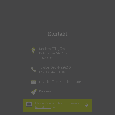
Kontakt
tandem BTL gGmbH
Potsdamer Str. 182
10783 Berlin
Telefon 030 443360-0
Fax 030 44 336040
E-Mail:
office@tandembtl.de
Karriere
Melden Sie sich hier für unseren
Newsletter
an.