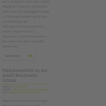
Am 1. Dezember trafen sich rund 50
Mitarbeiter*innen der Ambulanten
EINGLIEDERUNGSHILFE
Hilfen zu einem halbtägigen Fachtag
zur Wirkungsorientierung. Ziel war
BETREUTES WOHNEN
es, das Konzept der
Wirkungsorientierung kennen zu
TANDEM BTL AKADEMIE
lernen und gemeinsam zu
diskutieren, welche Rolle dieses in
Zertfikatskurse
der praktischen Arbeit zukünftig
Seminarkalender
spielen kann.
Seminarräume
wirkungsorientierung
weiterlesen
in
STADTTEILARBEIT
den
ambulanten
hilfen
–
Mädchenarbeit an der
PROFIL | LEITBILD
ein
Adolf-Reichwein-
fachtag
Bereiche im Überblick
bei
Schule
der
Kinder- und Jugendschutz
tandem
btl
ERSTELLT
15.02.2018
Unsere Videos
THEMA
InklusionSchuleSchulsozialarbeit
VON
Barbara Brecht-Hadraschek
Gesellschafter VdK
Mädchenarbeit hat einen wichtigen
schoolcoach BTL
Platz im Schulleben der Adolf-