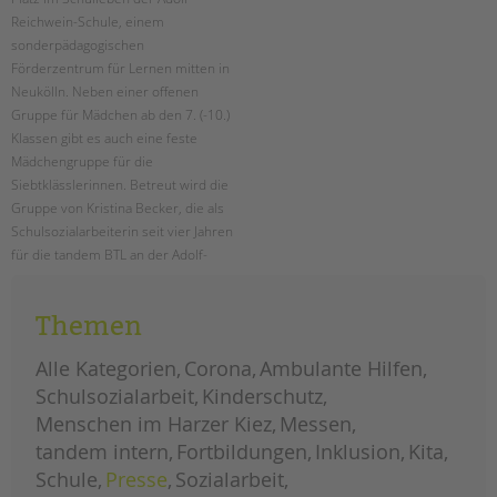
tandem international
Reichwein-Schule, einem
KARRIERE
sonderpädagogischen
Förderzentrum für Lernen mitten in
Stellenangebote
Neukölln. Neben einer offenen
tandem als Arbeitgeberin
Gruppe für Mädchen ab den 7. (-10.)
Klassen gibt es auch eine feste
NEWS/BLOG
Mädchengruppe für die
Siebtklässlerinnen. Betreut wird die
unkuerzbar
Gruppe von Kristina Becker, die als
Briefe an Kai
Schulsozialarbeiterin seit vier Jahren
für die tandem BTL an der Adolf-
PRESSE
Reichwein-Schule arbeitet.
Magazin
Themen
mädchenarbeit
weiterlesen
an
KONTAKT
der
adolf-
Alle Kategorien
Corona
Ambulante Hilfen
reichwein-
Impressum
schule
Schulsozialarbeit
Kinderschutz
Datenschutz
Menschen im Harzer Kiez
Messen
Hinweisgebersystem
tandem intern
Fortbildungen
Inklusion
Kita
Intranet
Schule
Presse
Sozialarbeit