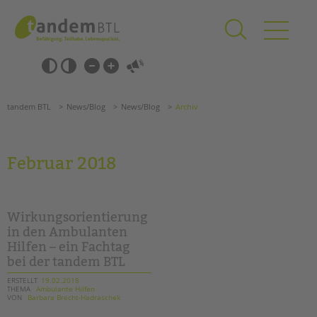
Zum
Navigation
Inhalt
überspringen
springen
Navigation
Barrierefrei-
überspringen
Einstellungen
überspringen
ANGEBOTE
tandem BTL
News/Blog
News/Blog
Archiv
KITA & FRÜHE HILFEN
SCHULE & GANZTAG
Februar 2018
Grundschulen
Oberschulen
Förderzentren
Wirkungsorientierung
Kollegs
in den Ambulanten
Hilfen – ein Fachtag
EFöB
bei der tandem BTL
Schulbezogene Sozialarbeit
Tagesgruppen
ERSTELLT
19.02.2018
THEMA
Ambulante Hilfen
VON
Barbara Brecht-Hadraschek
HILFEN ZUR ERZIEHUNG
Suchen