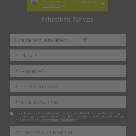
Melden Sie sich hier für unseren
Newsletter
an.
Schreiben Sie uns.
Pflichtfeld
Sie erklären sich damit einverstanden, dass Ihre Daten zur Bearbeitung
Ihres Anliegens verwendet werden. Informationen und Widerrufshinweise
finden Sie in der
Datenschutzinformation
.
*