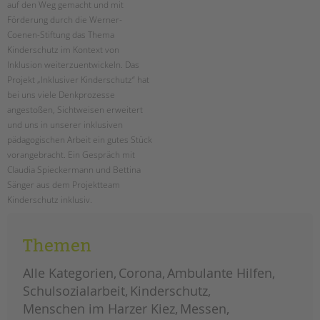
auf den Weg gemacht und mit
Förderung durch die Werner-
EINGLIEDERUNGSHILFE
Coenen-Stiftung das Thema
Kinderschutz im Kontext von
BETREUTES WOHNEN
Inklusion weiterzuentwickeln. Das
Projekt „Inklusiver Kinderschutz“ hat
TANDEM BTL AKADEMIE
bei uns viele Denkprozesse
angestoßen, Sichtweisen erweitert
Zertfikatskurse
und uns in unserer inklusiven
Seminarkalender
pädagogischen Arbeit ein gutes Stück
Seminarräume
vorangebracht. Ein Gespräch mit
Claudia Spieckermann und Bettina
STADTTEILARBEIT
Sänger aus dem Projektteam
Kinderschutz inklusiv.
PROFIL | LEITBILD
zwei
weiterlesen
Bereiche im Überblick
jahre
Themen
„kinderschutz
Kinder- und Jugendschutz
inklusiv“
Unsere Videos
Alle Kategorien
Corona
Ambulante Hilfen
Gesellschafter VdK
Schulsozialarbeit
Kinderschutz
schoolcoach BTL
Menschen im Harzer Kiez
Messen