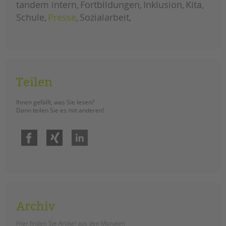
tandem international
tandem intern
Fortbildungen
Inklusion
Kita
Schule
Presse
Sozialarbeit
KARRIERE
Stellenangebote
tandem als Arbeitgeberin
NEWS/BLOG
Teilen
unkuerzbar
Briefe an Kai
Ihnen gefällt, was Sie lesen?
Dann teilen Sie es mit anderen!
PRESSE
Facebook
Xing
LinkedIn
Magazin
KONTAKT
Impressum
Datenschutz
Hinweisgebersystem
Archiv
Intranet
Hier finden Sie Artikel aus den Monaten