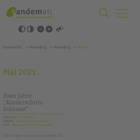
Zum
Navigation
Inhalt
überspringen
springen
Navigation
Barrierefrei-
überspringen
Einstellungen
überspringen
ANGEBOTE
tandem BTL
News/Blog
News/Blog
Archiv
KITA & FRÜHE HILFEN
SCHULE & GANZTAG
Mai 2021
Grundschulen
Oberschulen
Förderzentren
Zwei Jahre
Kollegs
„Kinderschutz
inklusiv“
EFöB
Schulbezogene Sozialarbeit
ERSTELLT
10.05.2021
THEMA
InklusionKinderschutz
Tagesgruppen
VON
Barbara Brecht-Hadraschek
HILFEN ZUR ERZIEHUNG
Suchen
2019 haben wir uns als tandem BTL