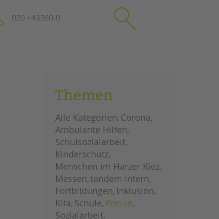
030 443360-0
schließen
KONTAKT
Themen
Suchen
e
Impressum
Alle Kategorien
Corona
itgeberin
Datenschutz
Ambulante Hilfen
Hinweisgebersystem
Schulsozialarbeit
Intranet
Kinderschutz
Menschen im Harzer Kiez
Messen
tandem intern
Fortbildungen
Inklusion
Kita
Schule
Presse
Sozialarbeit