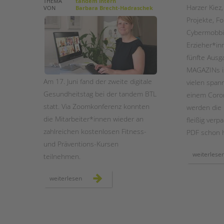
THEMA
tandem intern
Harzer Kiez
VON
Barbara Brecht-Hadraschek
Projekte, F
STADTTEILARBEIT
Cybermobbin
Erzieher*in
fünfte Aus
MAGAZINs is
Am 17. Juni fand der zweite digitale
vielen spa
Gesundheitstag bei der tandem BTL
einem Coron
statt. Via Zoomkonferenz konnten
werden die 
die Mitarbeiter*innen wieder an
fleißig verp
zahlreichen kostenlosen Fitness-
PDF schon 
und Präventions-Kursen
weiterlese
teilnehmen.
zweiter
weiterlesen
digitaler
gesundheitstag
bei
der
tandem
btl