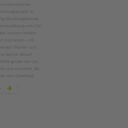
Magazin
, schulersetzende
orschungsprojekt zu
g, berufsbegleitende
nenausbildung uvm: Die
gabe unseres tandem
t erschienen – mit
nnenden Themen und
a-Special. Aktuell
Hefte gerade von uns
ackt und verschickt. Als
hier zum Download!
ausgabe
n
5:
das
neue
tandem
magazin
ist
da!