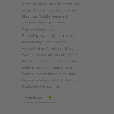
Beim Übergang vom Förderzentrum
in das Berufsleben stellen sich für
STADTTEILARBEIT
Eltern von Schüler*innen mit
Behinderungen viele Fragen:
Welche Arbeits- oder
Beschäftigungsmöglichkeit ist für
mein Kind geeignet? Welche
wohnortnahen Angebote gibt es?
Wer übernimmt die Kosten? Welche
Anträge muss ich bei welchem Amt
stellen? Diese und viele andere
Fragen konnten Eltern Mitte April
bei einem Infoabend in der Peter-
Frankenfeld-Schule klären.
wie
weiterlesen
geht
es
nach
der
schule