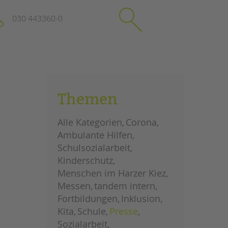
030 443360-0
schließen
KONTAKT
Themen
Suchen
e
Impressum
Alle Kategorien
Corona
itgeberin
Datenschutz
Ambulante Hilfen
Hinweisgebersystem
Schulsozialarbeit
Intranet
Kinderschutz
Menschen im Harzer Kiez
Messen
tandem intern
Fortbildungen
Inklusion
Kita
Schule
Presse
Sozialarbeit