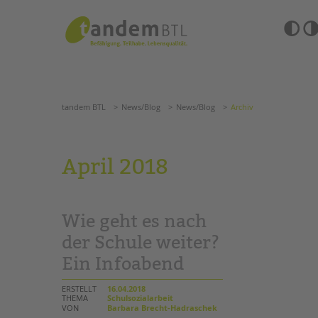
Zum
Navigation
Inhalt
überspringen
springen
Barrierefre
Einstellun
tandem BTL
News/Blog
News/Blog
Archiv
übersprin
Navigation
überspringen
SUCHE
tandem BTL
News/Blog
News/Blog
Archiv
ANGEBOTE
April 2018
KITA & FRÜHE HILFEN
HILFEN ZUR ERZIE
SCHULE & GANZTAG
EINGLIEDERUNGSHI
Wie geht es nach
Grundschulen
BETREUTES WOHNE
Oberschulen
der Schule weiter?
Förderzentren
Ein Infoabend
TANDEM BTL AKADE
Kollegs
EFöB
Zertfikatskurse
ERSTELLT
16.04.2018
Schulbezogene Sozialarbeit
THEMA
Schulsozialarbeit
Seminarkalender
VON
Barbara Brecht-Hadraschek
Tagesgruppen
Seminarräume