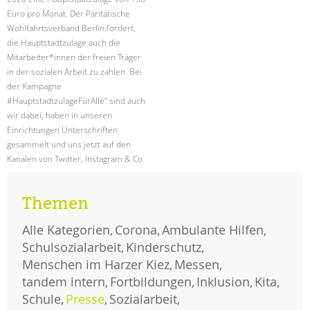
tandem international
Euro pro Monat. Der Paritätische
KARRIERE
Wohlfahrtsverband Berlin fordert,
die Hauptstadtzulage auch die
Stellenangebote
Mitarbeiter*innen der freien Träger
tandem als Arbeitgeberin
in der sozialen Arbeit zu zahlen. Bei
der Kampagne
NEWS/BLOG
#HauptstadtzulageFürAlle" sind auch
wir dabei, haben in unseren
unkuerzbar
Einrichtungen Unterschriften
Briefe an Kai
gesammelt und uns jetzt auf den
Kanälen von Twitter, Instagram & Co
PRESSE
zu Wort gemeldet.
Magazin
Themen
hauptstadtzulage
weiterlesen
für
KONTAKT
alle
Alle Kategorien
Corona
Ambulante Hilfen
Impressum
Schulsozialarbeit
Kinderschutz
Datenschutz
Menschen im Harzer Kiez
Messen
Hinweisgebersystem
tandem intern
Fortbildungen
Inklusion
Kita
Intranet
Schule
Presse
Sozialarbeit