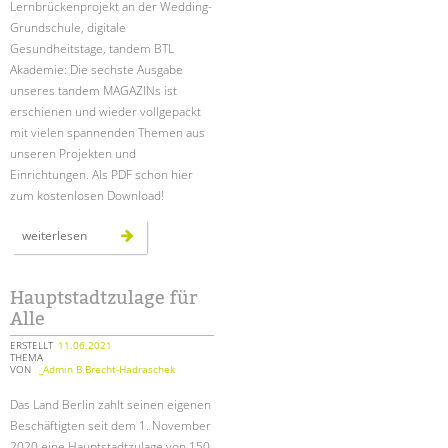
Lernbrückenprojekt an der Wedding-
Grundschule, digitale
EINGLIEDERUNGSHILFE
Gesundheitstage, tandem BTL
Akademie: Die sechste Ausgabe
BETREUTES WOHNEN
unseres tandem MAGAZINs ist
erschienen und wieder vollgepackt
TANDEM BTL AKADEMIE
mit vielen spannenden Themen aus
unseren Projekten und
Zertfikatskurse
Einrichtungen. Als PDF schon hier
Seminarkalender
zum kostenlosen Download!
Seminarräume
das
weiterlesen
tandem
STADTTEILARBEIT
magazin
2021
ist
da!
Hauptstadtzulage für
PROFIL | LEITBILD
Alle
Bereiche im Überblick
ERSTELLT
11.06.2021
Kinder- und Jugendschutz
THEMA
VON
_Admin B.Brecht-Hadraschek
Unsere Videos
Gesellschafter VdK
Das Land Berlin zahlt seinen eigenen
Beschäftigten seit dem 1. November
schoolcoach BTL
2020 eine Hauptstadtzulage von 150