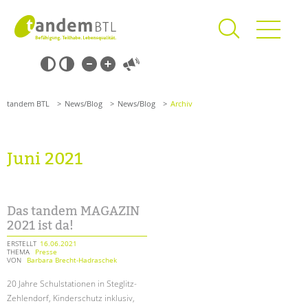
Zum
Navigation
Inhalt
überspringen
springen
Navigation
Barrierefrei-
überspringen
Einstellungen
überspringen
ANGEBOTE
tandem BTL
News/Blog
News/Blog
Archiv
KITA & FRÜHE HILFEN
SCHULE & GANZTAG
Juni 2021
Grundschulen
Oberschulen
Förderzentren
Das tandem MAGAZIN
Kollegs
2021 ist da!
EFöB
ERSTELLT
16.06.2021
THEMA
Presse
Schulbezogene Sozialarbeit
VON
Barbara Brecht-Hadraschek
Tagesgruppen
20 Jahre Schulstationen in Steglitz-
HILFEN ZUR ERZIEHUNG
Zehlendorf, Kinderschutz inklusiv,
Suchen