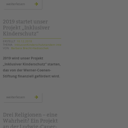
tandem international
neue
weiterlesen
räume
für
KARRIERE
die
ambulanten
Stellenangebote
hilfen
2019 startet unser
der
Projekt „Inklusiver
tandem als Arbeitgeberin
tandem
btl
Kinderschutz“
in
NEWS/BLOG
treptow-
köpenick
ERSTELLT
10.12.2018
THEMA
InklusionKinderschutztandem intern
VON
Barbara Brecht-Hadraschek
unkuerzbar
Briefe an Kai
2019 wird unser Projekt
„Inklusiver Kinderschutz“ starten,
PRESSE
das von der Werner-Coenen-
Stiftung finanziell gefördert wird.
Magazin
KONTAKT
2019
Impressum
weiterlesen
startet
unser
Datenschutz
projekt
„inklusiver
Hinweisgebersystem
kinderschutz“
Drei Religionen – eine
Intranet
Wahrheit? Ein Projekt
an der Ludwig-Cauer-