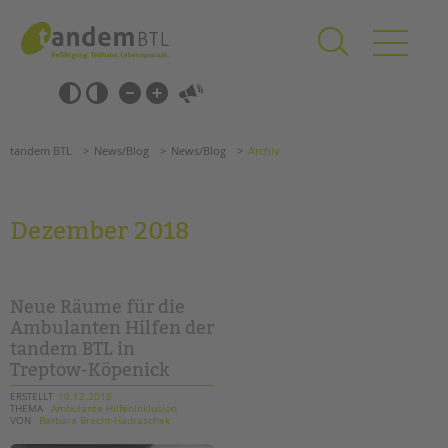
Zum
Navigation
Inhalt
überspringen
springen
Navigation
Barrierefrei-
überspringen
Einstellungen
überspringen
ANGEBOTE
tandem BTL
News/Blog
News/Blog
Archiv
KITA & FRÜHE HILFEN
SCHULE & GANZTAG
Dezember 2018
Grundschulen
Oberschulen
Förderzentren
Neue Räume für die
Kollegs
Ambulanten Hilfen der
tandem BTL in
EFöB
Treptow-Köpenick
Schulbezogene Sozialarbeit
Tagesgruppen
ERSTELLT
10.12.2018
THEMA
Ambulante HilfenInklusion
VON
Barbara Brecht-Hadraschek
HILFEN ZUR ERZIEHUNG