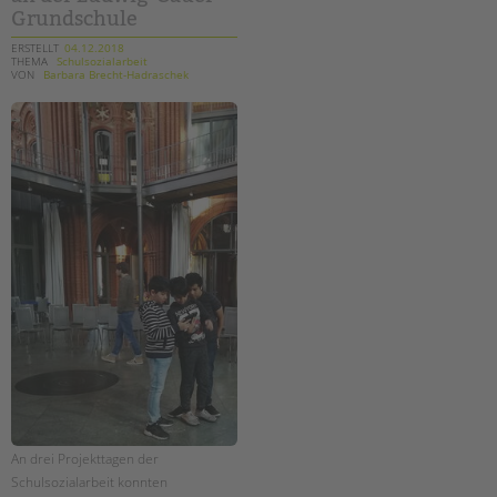
Grundschule
ERSTELLT
04.12.2018
THEMA
Schulsozialarbeit
VON
Barbara Brecht-Hadraschek
An drei Projekttagen der
Schulsozialarbeit konnten