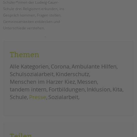
Schüler*innen der Ludwig-Cauer-
Schule drei Religionen erkunden, ins
Gespräch kommen, Fragen stellen,
Gemeinsamkeiten entdecken und
Unterschiede verstehen.
drei
weiterlesen
religionen
–
eine
Themen
wahrheit?
ein
projekt
Alle Kategorien
Corona
Ambulante Hilfen
an
der
Schulsozialarbeit
ludwig-
Kinderschutz
cauer-
grundschule
Menschen im Harzer Kiez
Messen
tandem intern
Fortbildungen
Inklusion
Kita
Schule
Presse
Sozialarbeit
Teilen