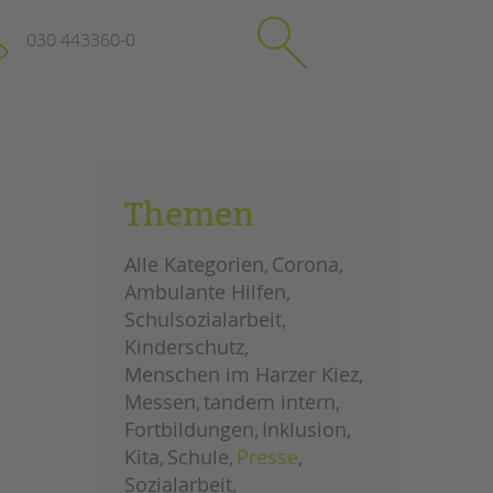
030 443360-0
schließen
KONTAKT
Themen
Suchen
e
Impressum
Alle Kategorien
Corona
itgeberin
Datenschutz
Ambulante Hilfen
Hinweisgebersystem
Schulsozialarbeit
Intranet
Kinderschutz
Menschen im Harzer Kiez
Messen
tandem intern
Fortbildungen
Inklusion
Kita
Schule
Presse
Sozialarbeit