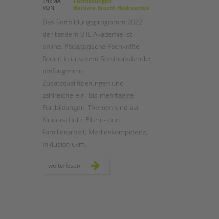
THEMA
Fortbildungen
VON
Barbara Brecht-Hadraschek
STADTTEILARBEIT
Das Fortbildungsprogramm 2022
der tandem BTL Akademie ist
online. Pädagogische Fachkräfte
finden in unserem Seminarkalender
umfangreiche
Zusatzqualifizierungen und
zahlreiche ein- bis mehrtägige
Fortbildungen. Themen sind u.a.
Kinderschutz, Eltern- und
Familienarbeit, Medienkompetenz,
Inklusion uvm.
tandem
weiterlesen
btl
akademie:
unsere
fortbildungen
2022