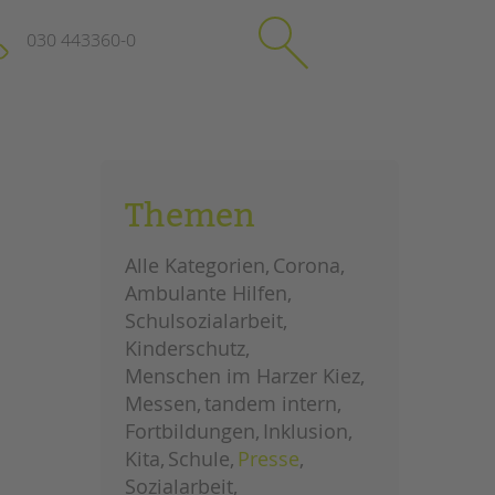
030 443360-0
schließen
KONTAKT
Themen
Suchen
e
Impressum
Alle Kategorien
Corona
itgeberin
Datenschutz
Ambulante Hilfen
Hinweisgebersystem
Schulsozialarbeit
Intranet
Kinderschutz
Menschen im Harzer Kiez
Messen
tandem intern
Fortbildungen
Inklusion
Kita
Schule
Presse
Sozialarbeit