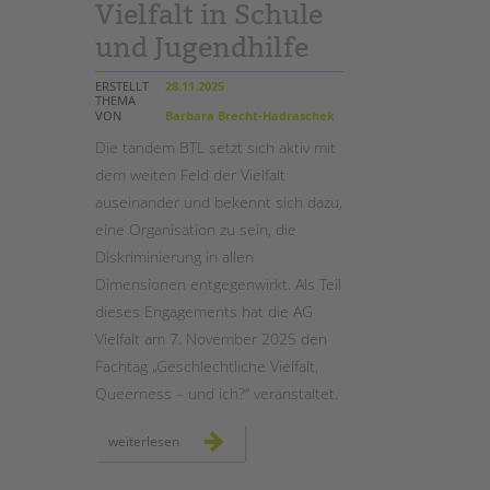
Vielfalt in Schule
und Jugendhilfe
STADTTEILARBEIT
ERSTELLT
28.11.2025
THEMA
VON
Barbara Brecht-Hadraschek
Die tandem BTL setzt sich aktiv mit
dem weiten Feld der Vielfalt
auseinander und bekennt sich dazu,
eine Organisation zu sein, die
Diskriminierung in allen
Dimensionen entgegenwirkt. Als Teil
dieses Engagements hat die AG
Vielfalt am 7. November 2025 den
Fachtag „Geschlechtliche Vielfalt,
Queerness – und ich?“ veranstaltet.
vielfalt
weiterlesen
leben:
tandem
btl