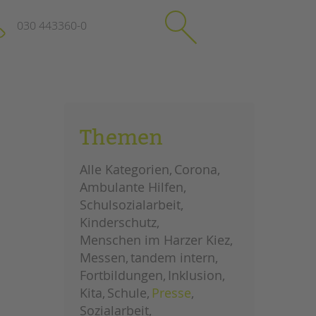
030 443360-0
schließen
KONTAKT
Themen
Suchen
e
Impressum
Alle Kategorien
Corona
itgeberin
Datenschutz
Ambulante Hilfen
Hinweisgebersystem
Schulsozialarbeit
Intranet
Kinderschutz
Menschen im Harzer Kiez
Messen
tandem intern
Fortbildungen
Inklusion
Kita
Schule
Presse
Sozialarbeit