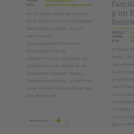
THEMA
Schulsozialarbeit
Famil
VON
Barbara Brecht-Hadraschek
g im B
STADTTEILARBEIT
Am 15. Januar wurde gemeinsam
Bezirk
ein an Berliner Schulen einzigartiger
Planetenpfad eröffnet. ­Vor Ort
ERSTELLT
16
waren unsere
THEMA
Sc
VON
Ba
Schulsozialarbeiter*innen der
Im Bezirk B
Schulstation Oase als
Kinder- und
Initiator*innen des Projektes, die
Jugendfreize
Schüler*innen der Klasse 4b, die
Einrichtung
Schulleiterin Elisabeth Wedeu,
berufsbezog
Elternvertreter*innen, Lehrer*innen
und 14 Fami
sowie leitende Vertreter*innen aus
und die Ab
dem Bezirksamt.
hochqualifi
Fachkräften
Einrichtung
einweihung
weiterlesen
des
ganzen offen
planetenpfades
an