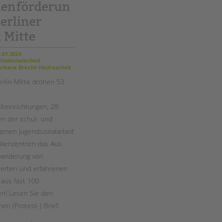
Magazin
ienförderun
erliner
 Mitte
.01.2024
hulsozialarbeit
rbara Brecht-Hadraschek
erlin-Mitte drohen 53
iteinrichtungen, 28
en der schul- und
enen Jugendsozialarbeit
lienzentren das Aus
wanderung von
zierten und erfahrenen
 aus fast 100
en! Lesen Sie den
en (Protest-) Brief.