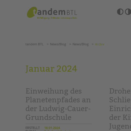
Zum
Navigation
Inhalt
überspringen
springen
Barrierefre
Einstellun
tandem BTL
News/Blog
News/Blog
Archiv
übersprin
Navigation
überspringen
SUCHE
tandem BTL
News/Blog
News/Blog
Archiv
ANGEBOTE
Januar 2024
KITA & FRÜHE HILFEN
HILFEN ZUR ERZIE
SCHULE & GANZTAG
EINGLIEDERUNGSHI
Einweihung des
Drohe
Grundschulen
BETREUTES WOHNE
Oberschulen
Planetenpfades an
Schli
Förderzentren
der Ludwig-Cauer-
Einri
TANDEM BTL AKADE
Kollegs
Grundschule
der K
EFöB
Zertfikatskurse
Schulbezogene Sozialarbeit
Seminarkalender
Jugen
ERSTELLT
18.01.2024
Tagesgruppen
Seminarräume