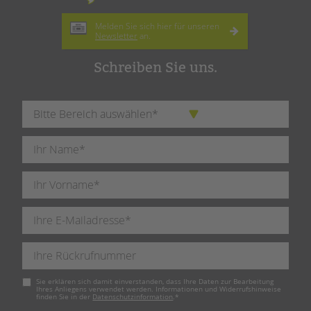
Melden Sie sich hier für unseren
Newsletter
an.
Schreiben Sie uns.
Pflichtfeld
Sie erklären sich damit einverstanden, dass Ihre Daten zur Bearbeitung
Ihres Anliegens verwendet werden. Informationen und Widerrufshinweise
finden Sie in der
Datenschutzinformation
.
*