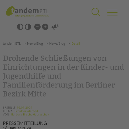
Zum
Navigation
Inhalt
überspringen
springen
Navigation
Barrierefrei-
überspringen
Einstellungen
überspringen
ANGEBOTE
tandem BTL
News/Blog
News/Blog
Detail
KITA & FRÜHE HILFEN
Drohende Schließungen von
SCHULE & GANZTAG
Einrichtungen in der Kinder- und
Grundschulen
Jugendhilfe und
Oberschulen
Familienförderung im Berliner
Förderzentren
Bezirk Mitte
Kollegs
EFöB
Schulbezogene Sozialarbeit
ERSTELLT
16.01.2024
THEMA
Schulsozialarbeit
Tagesgruppen
VON
Barbara Brecht-Hadraschek
PRESSEMITTEILUNG
HILFEN ZUR ERZIEHUNG
16. Januar 2024