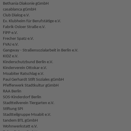
Bethania Diakonie gGmbH
casablanca gGmbH
Club Dialog e.V.
Ev. Klubheim für Berufstätige e.V.
Fabrik Osloer Straße e.V.
FiPP e.V.
Frecher Spatz e.V.
FVAJ e.V.
Gangway - Straßensozialarbeit in Berlin e.V.
KIDZ e.V.
Kinderschutzbund Berlin e.V.
Kinderverein Ottokar e.V.
Moabiter Ratschlag e.V.
Paul Gerhardt Stift Soziales gGmbH
Pfefferwerk Stadtkultur gGmbH
RAA Berlin
SOS-Kinderdorf Berlin
Stadtteilverein Tiergarten e.V.
Stiftung SPI
Stadtteilgruppe Moabit e.V.
tandem BTL gGmbH
Wohnwerkstatt e.V.