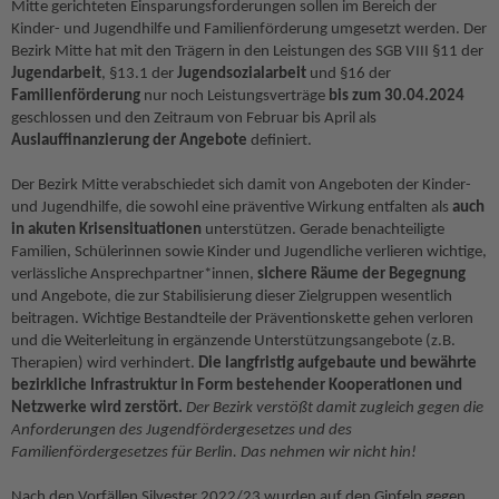
tandem international
Mitte gerichteten Einsparungsforderungen sollen im Bereich der
Kinder- und Jugendhilfe und Familienförderung umgesetzt werden. Der
KARRIERE
Bezirk Mitte hat mit den Trägern in den Leistungen des SGB VIII §11 der
Jugendarbeit
, §13.1 der
Jugendsozialarbeit
und §16 der
Stellenangebote
Familienförderung
nur noch Leistungsverträge
bis zum 30.04.2024
tandem als Arbeitgeberin
geschlossen und den Zeitraum von Februar bis April als
Auslauffinanzierung der Angebote
definiert.
NEWS/BLOG
Der Bezirk Mitte verabschiedet sich damit von Angeboten der Kinder-
unkuerzbar
und Jugendhilfe, die sowohl eine präventive Wirkung entfalten als
auch
Briefe an Kai
in akuten Krisensituationen
unterstützen. Gerade benachteiligte
Familien, Schülerinnen sowie Kinder und Jugendliche verlieren wichtige,
PRESSE
verlässliche Ansprechpartner*innen,
sichere Räume der Begegnung
und Angebote, die zur Stabilisierung dieser Zielgruppen wesentlich
Magazin
beitragen. Wichtige Bestandteile der Präventionskette gehen verloren
und die Weiterleitung in ergänzende Unterstützungsangebote (z.B.
KONTAKT
Therapien) wird verhindert.
Die langfristig aufgebaute und bewährte
Impressum
bezirkliche Infrastruktur in Form bestehender Kooperationen und
Datenschutz
Netzwerke wird zerstört.
Der Bezirk verstößt damit zugleich gegen die
Anforderungen des Jugendfördergesetzes und des
Hinweisgebersystem
Familienfördergesetzes für Berlin. Das nehmen wir nicht hin!
Intranet
Nach den Vorfällen Silvester 2022/23 wurden auf den Gipfeln gegen