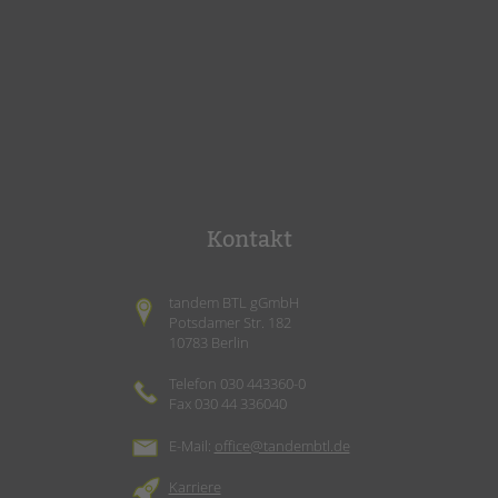
Kontakt
tandem BTL gGmbH
Potsdamer Str. 182
10783 Berlin
Telefon 030 443360-0
Fax 030 44 336040
E-Mail:
office@tandembtl.de
Karriere