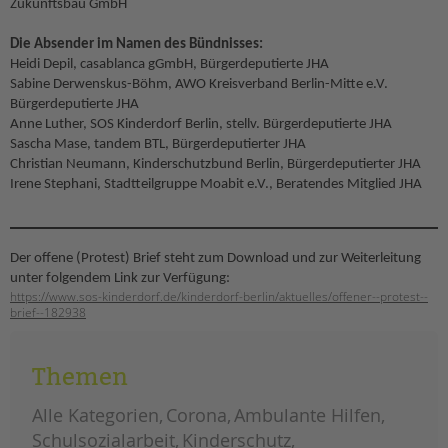
Zukunftsbau GmbH
Die Absender im Namen des Bündnisses:
Heidi Depil, casablanca gGmbH, Bürgerdeputierte JHA
Sabine Derwenskus-Böhm, AWO Kreisverband Berlin-Mitte e.V.
Bürgerdeputierte JHA
Anne Luther, SOS Kinderdorf Berlin, stellv. Bürgerdeputierte JHA
Sascha Mase, tandem BTL, Bürgerdeputierter JHA
Christian Neumann, Kinderschutzbund Berlin, Bürgerdeputierter JHA
Irene Stephani, Stadtteilgruppe Moabit e.V., Beratendes Mitglied JHA
Der offene (Protest) Brief steht zum Download und zur Weiterleitung
unter folgendem Link zur Verfügung:
https://www.sos-kinderdorf.de/kinderdorf-berlin/aktuelles/offener--protest--
brief--182938
Themen
Alle Kategorien
Corona
Ambulante Hilfen
Schulsozialarbeit
Kinderschutz