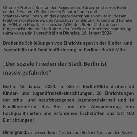
Offener (Protest) Brief an den Regierenden Bürgermeister von Berlin,
EINGLIEDERUNGSHILFE
Suchen
an den Senat von Berlin, dessen Senator*innen und
Staatssekretär*innen, an das Abgeordnetenhaus von Berlin, dessen
Fraktionsvorsitzenden, den Ausschuss für Bildung, Jugend und Familie
BETREUTES WOHNEN
im AGH, den Hauptausschuss im AGH, den Bezirk Mitte, dessen
Bürgermeisterin und Stadträten, der Bezirksverordnetenversammlung
Mitte von Berlin |
verschickt am Dienstag, 16. Januar 2024
TANDEM BTL AKADEMIE
Drohende Schließungen von Einrichtungen in der Kinder- und
Zertfikatskurse
Jugendhilfe und Familienförderung im Berliner Bezirk Mitte
Seminarkalender
„Der soziale Frieden der Stadt Berlin ist
Seminarräume
massiv gefährdet“
STADTTEILARBEIT
Berlin, 16. Januar 2024. Im Bezirk Berlin-Mitte drohen 53
PROFIL | LEITBILD
Kinder- und Jugendfreizeit-einrichtungen, 28 Einrichtungen
Bereiche im Überblick
der schul- und berufsbezogenen Jugendsozialarbeit und 14
Familienzentren das Aus und die Abwanderung von
Kinder- und Jugendschutz
hochqualifizierten und erfahrenen Fachkräften aus fast 100
Unsere Videos
Einrichtungen!
Gesellschafter VdK
schoolcoach BTL
Hintergrund:
ein wesentlicher Teil der vom Berliner Senat an den Bezirk