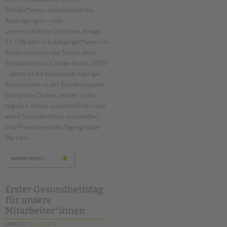
tandem international
Schüler*innen unterschiedliche
KARRIERE
Ausprägungen – und
unterschiedliche Ursachen. Knapp
Stellenangebote
11,73% aller Schulabgänger*innen in
tandem als Arbeitgeberin
Berlin verlassen die Schule ohne
Schulabschluss (Caritas-Studie 2019)
NEWS/BLOG
– damit ist die Hauptstadt trauriger
Spitzenreiter in der Bundesrepublik.
unkuerzbar
Eine letzte Chance, wieder in die
Briefe an Kai
reguläre Schule zurückzufinden und
einen Schulabschluss zu schaffen,
PRESSE
sind Projekte wie die Tagesgruppe
Marzahn.
Magazin
KONTAKT
20
weiterlesen
jahre
tagesgruppe
Impressum
marzahn:
gemeinsam
Datenschutz
gegen
Erster Gesundheitstag
schuldistanz
Hinweisgebersystem
für unsere
Mitarbeiter*innen
Intranet
ERSTELLT
06.11.2019