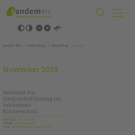
Zum
Navigation
Inhalt
überspringen
springen
Navigation
Barrierefrei-
überspringen
Einstellungen
überspringen
ANGEBOTE
tandem BTL
News/Blog
News/Blog
Archiv
KITA & FRÜHE HILFEN
SCHULE & GANZTAG
November 2019
Grundschulen
Oberschulen
Förderzentren
Seminar zur
Kollegs
Gesprächsführung im
inklusiven
EFöB
Kinderschutz
Schulbezogene Sozialarbeit
Tagesgruppen
ERSTELLT
26.11.2019
THEMA
Fortbildungen
VON
Barbara Brecht-Hadraschek
HILFEN ZUR ERZIEHUNG