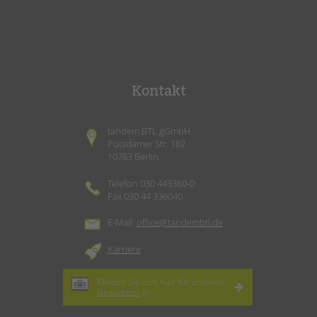
Kontakt
tandem BTL gGmbH
Potsdamer Str. 182
10783 Berlin
Telefon 030 443360-0
Fax 030 44 336040
E-Mail:
office@tandembtl.de
Karriere
Melden Sie sich hier für unseren
Newsletter
an.