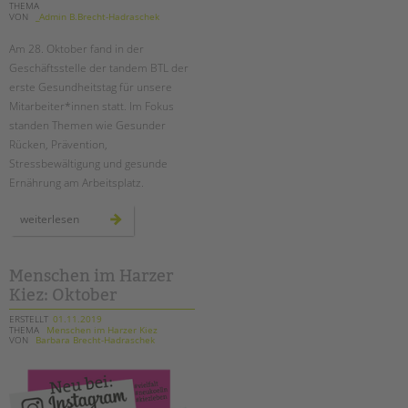
THEMA
VON
_Admin B.Brecht-Hadraschek
Am 28. Oktober fand in der
Geschäftsstelle der tandem BTL der
erste Gesundheitstag für unsere
Mitarbeiter*innen statt. Im Fokus
standen Themen wie Gesunder
Rücken, Prävention,
Stressbewältigung und gesunde
Ernährung am Arbeitsplatz.
erster
weiterlesen
gesundheitstag
für
unsere
mitarbeiter*innen
Menschen im Harzer
Kiez: Oktober
ERSTELLT
01.11.2019
THEMA
Menschen im Harzer Kiez
VON
Barbara Brecht-Hadraschek