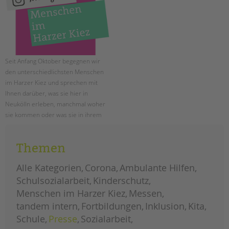
Seit Anfang Oktober begegnen wir
den unterschiedlichsten Menschen
im Harzer Kiez und sprechen mit
Ihnen darüber, was sie hier in
Neukölln erleben, manchmal woher
sie kommen oder was sie in ihrem
Tun bewirken (möchten). Unsere
erste Station ist die Kita Treptower
Themen
Straße und das Präventionszentrum
Frühe Hilfen. Viel Spaß beim Lesen!
Alle Kategorien
Corona
Ambulante Hilfen
menschen
weiterlesen
Schulsozialarbeit
Kinderschutz
im
harzer
Menschen im Harzer Kiez
Messen
kiez:
oktober
tandem intern
Fortbildungen
Inklusion
Kita
Schule
Presse
Sozialarbeit