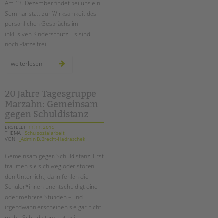
Am 13. Dezember findet bei uns ein
Suchen
Seminar statt zur Wirksamkeit des
EINGLIEDERUNGSHILFE
persönlichen Gesprächs im
inklusiven Kinderschutz. Es sind
BETREUTES WOHNEN
noch Plätze frei!
TANDEM BTL AKADEMIE
seminar
weiterlesen
zur
gesprächsführung
Zertfikatskurse
im
inklusiven
Seminarkalender
kinderschutz
20 Jahre Tagesgruppe
Seminarräume
Marzahn: Gemeinsam
gegen Schuldistanz
STADTTEILARBEIT
ERSTELLT
11.11.2019
THEMA
Schulsozialarbeit
VON
_Admin B.Brecht-Hadraschek
PROFIL | LEITBILD
Gemeinsam gegen Schuldistanz: Erst
Bereiche im Überblick
träumen sie sich weg oder stören
Kinder- und Jugendschutz
den Unterricht, dann fehlen die
Unsere Videos
Schüler*innen unentschuldigt eine
Gesellschafter VdK
oder mehrere Stunden – und
irgendwann erscheinen sie gar nicht
schoolcoach BTL
mehr. Schuldistanz hat bei