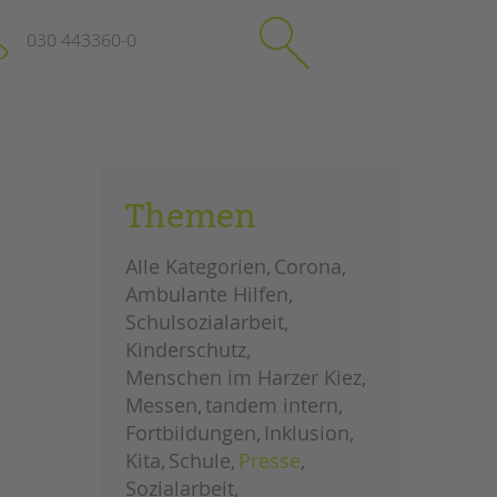
030 443360-0
schließen
KONTAKT
Themen
Suchen
e
Impressum
Alle Kategorien
Corona
itgeberin
Datenschutz
Ambulante Hilfen
Hinweisgebersystem
Schulsozialarbeit
Intranet
Kinderschutz
Menschen im Harzer Kiez
Messen
tandem intern
Fortbildungen
Inklusion
Kita
Schule
Presse
Sozialarbeit