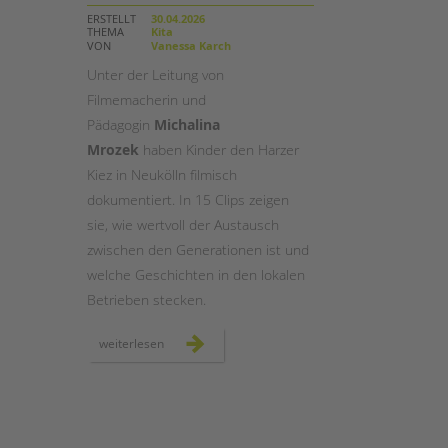
ERSTELLT
30.04.2026
THEMA
Kita
STADTTEILARBEIT
VON
Vanessa Karch
Unter der Leitung von
Filmemacherin und
Pädagogin
Michalina
Mrozek
haben Kinder den Harzer
Kiez in Neukölln filmisch
dokumentiert. In 15 Clips zeigen
sie, wie wertvoll der Austausch
zwischen den Generationen ist und
welche Geschichten in den lokalen
Betrieben stecken.
jung
weiterlesen
trifft
alt
im
harzer
kiez:
ein
projekt
im